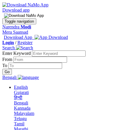
Download app
Toggle navigation
Narendra
Modi
Mera Saansad
Download App
Login
/
Register
Search
Enter Keyword
From
To
Bengali
English
Gujarati
हिन्दी
Bengali
Kannada
Malayalam
Telugu
Tamil
Marathi