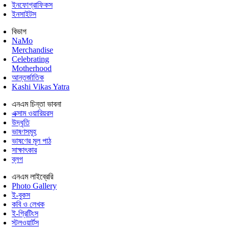
ইনফোগ্রাফিকস
ইনসাইটস
বিভাগ
NaMo
Merchandise
Celebrating
Motherhood
আন্তর্জাতিক
Kashi Vikas Yatra
এনএম চিন্তা ভাবনা
এক্সাম ওয়ারিয়রস
উদ্ধৃতি
ভাষণসমূহ
ভাষণের মূল পাঠ
সাক্ষাৎকার
ব্লগ
এনএম লাইব্রেরি
Photo Gallery
ই-বুকস
কবি ও লেখক
ই-গ্রিটিংস
স্টলওয়ার্টস