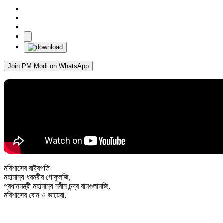
Join PM Modi on WhatsApp
মরিশাসের রাষ্ট্রপতি
মহামান্য ধরমবীর গোকুলজি,
প্রধানমন্ত্রী মহামান্য নবীন চন্দ্র রামগুলামজি,
মরিশাসের বোন ও ভায়েরা,