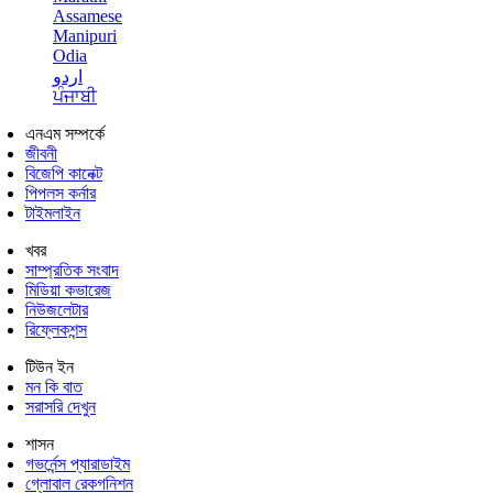
Assamese
Manipuri
Odia
اردو
ਪੰਜਾਬੀ
এনএম সম্পর্কে
জীবনী
বিজেপি কানেক্ট
পিপলস কর্নার
টাইমলাইন
খবর
সাম্প্রতিক সংবাদ
মিডিয়া কভারেজ
নিউজলেটার
রিফ্লেকশন্স
টিউন ইন
মন কি বাত
সরাসরি দেখুন
শাসন
গভর্নেন্স প্যারাডাইম
গ্লোবাল রেকগনিশন