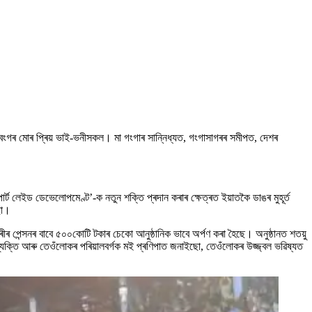
পশ্চিমবংগৰ মোৰ প্ৰিয় ভাই-ভনীসকল। মা গংগাৰ সান্নিধ্যত, গংগাসাগৰৰ সমীপত, দেশৰ
ৰ্ট লেইড ডেভেলোপমেণ্ট’-ক নতুন শক্তি প্ৰদান কৰাৰ ক্ষেত্ৰত ইয়াতকৈ ডাঙৰ মুহূৰ্ত
ছো।
ৰ পেন্সনৰ বাবে ৫০০কোটি টকাৰ চেকো আনুষ্ঠানিক ভাবে অৰ্পণ কৰা হৈছে। অনুষ্ঠানত শতয়ু
ী ব্যক্তি আৰু তেওঁলোকৰ পৰিয়ালবৰ্গক মই প্ৰণিপাত জনাইছো, তেওঁলোকৰ উজ্জ্বল ভৱিষ্যত