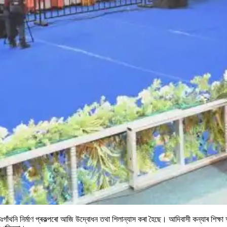
ঃগাঁথনি নিৰ্মাণ প্ৰকল্পৰো আজি উদ্বোধন তথা শিলান্যাস কৰা হৈছে। আদিবাসী কন্যাৰ শিক্ষা