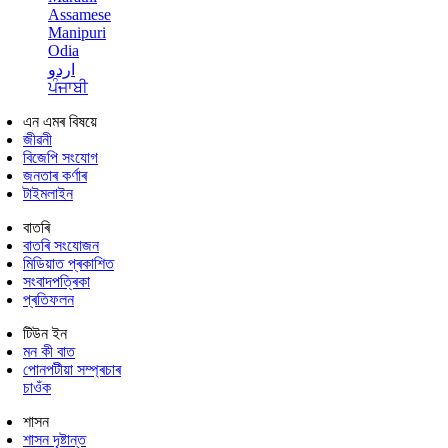
Assamese
Manipuri
Odia
اردو
ਪੰਜਾਬੀ
এন এমৰ বিষয়ে
জীৱনী
বিজেপি সংযোগ
জনতাৰ কৰ্ণাৰ
টাইমলাইন
বাতৰি
বাতৰি সংযোজন
মিডিয়াত প্ৰকাশিত
সংবাদপত্ৰিকা
প্ৰতিফলন
টিউন ইন
মন কী বাত
পোনপটীয়া সম্প্ৰচাৰ
চাওঁক
শাসন
শাসন দৃষ্টান্ত