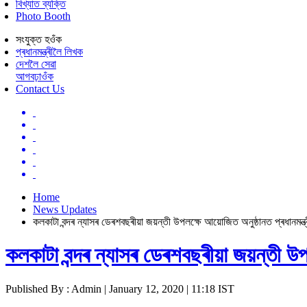
বিখ্যাত ব্যক্তি
Photo Booth
সংযুক্ত হওঁক
প্ৰধানমন্ত্ৰীলৈ লিখক
দেশলৈ সেৱা
আগবঢ়াওঁক
Contact Us
Home
News Updates
কলকাটা বন্দৰ ন্যাসৰ ডেৰশবছৰীয়া জয়ন্তী উপলক্ষে আয়োজিত অনুষ্ঠানত প্ৰধানমন্ত্
কলকাটা বন্দৰ ন্যাসৰ ডেৰশবছৰীয়া জয়ন্তী উপ
Published By : Admin | January 12, 2020 | 11:18 IST