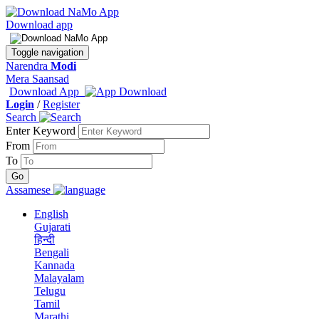
Download app
Toggle navigation
Narendra
Modi
Mera Saansad
Download App
Login
/
Register
Search
Enter Keyword
From
To
Assamese
English
Gujarati
हिन्दी
Bengali
Kannada
Malayalam
Telugu
Tamil
Marathi