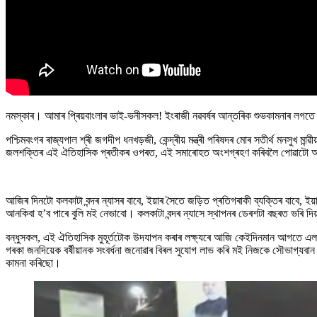
নমস্কাৰ। আমাৰ প্ৰিয়বাংলাৰ ভাই-ভনীসকল! ইংৰাজী নৱবৰ্ষৰ আন্তৰিক শুভকামনাৰ লগত
পশ্চিমবংগৰ ৰাজ্যপাল শ্ৰী জগদীপ ধনখড়জী, কেন্দ্ৰীয় মন্ত্ৰী পৰিষদৰ মোৰ সতীৰ্থ মনসুখ
জলশক্তিৰ এই ঐতিহাসিক প্ৰতীকৰ ওপৰত, এই সমাৰোহত অংশগ্ৰহণ কৰিবলৈ পোৱাটো আম
আজিৰ দিনটো কলকাটা বন্দৰ ন্যাসৰ বাবে, ইয়াৰ সৈতে জড়িত প্ৰতিগৰাকী ব্যক্তিৰ বাবে, ই
আনকিবা হ’ব পাৰে বুলি মই নেভাবো। কলকাটা বন্দৰ ন্যাসে স্থাপনৰ ডেৰশটা বছৰত ভৰি 
বন্ধুসকল, এই ঐতিহাসিক মুহূৰ্তটোক উদযাপন কৰাৰ লক্ষ্যৰে আজি কেইদিনমান আগতে এলানি
গৰকা জনদিয়েক বৰ্ষীয়ানক সংবৰ্ধনা জনোৱাৰ বিৰল সুযোগ লাভ কৰি মই নিজকে সৌভাগ্যবান ব
কামনা কৰিছো।