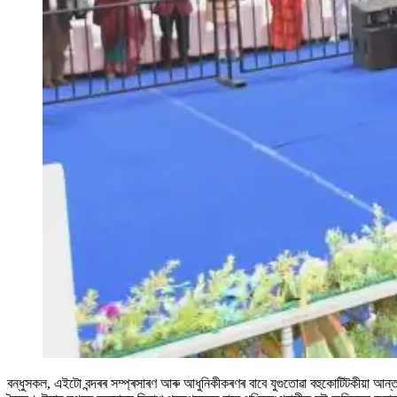
বন্ধুসকল, এইটো বন্দৰৰ সম্প্ৰসাৰণ আৰু আধুনিকীকৰণৰ বাবে যুগুতোৱা বহুকোটিটকীয়া আন্ত