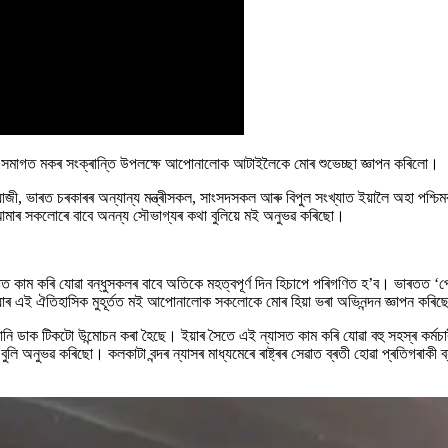
ে সমাগত মকৰ সংক্ৰান্তি উপলক্ষে আপোনালোক আটাইলৈকে মোৰ শুভেচ্ছা জ্ঞাপন কৰিলো।
 মান্ৱীয়াজী, ভাৰত চৰকাৰৰ অন্যান্য মন্ত্ৰীসকল, সাংসদসকল আৰু বিপুল সংখ্যাত ইয়ালৈ অহা 
াৰ সকলোৰে বাবে অনন্য সৌভাগ্যৰ কথা বুলিয়ে মই অনুভৱ কৰিছো।
য়াত কাম কৰি যোৱা বন্ধুসকলৰ বাবে অতিকে মহত্বপূৰ্ণ দিন হিচাপে পৰিগণিত হ’ব। ভাৰতত ‘পো
দিয়াৰ এই ঐতিহাসিক মুহূৰ্তত মই আপোনালোক সকলোকে মোৰ হিয়া ভৰা অভিনন্দন জ্ঞাপন কৰি
 ডাক টিকটো উন্মোচন কৰা হৈছে। ইয়াৰ সৈতে এই ন্যাসত কাম কৰি যোৱা বহু সহস্ৰ কৰ্মচাৰী
ুলি অনুভৱ কৰিছো। কলকাটা বন্দৰ ন্যাসৰ মাধ্যমেৰে ৰাষ্ট্ৰৰ সেৱাত ব্ৰতী হোৱা প্ৰতিগৰাক