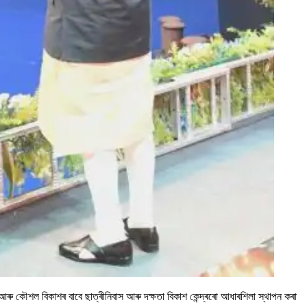
 আৰু কৌশল বিকাশৰ বাবে ছাত্ৰীনিবাস আৰু দক্ষতা বিকাশ কেন্দ্ৰৰো আধাৰশিলা স্থাপন কৰা