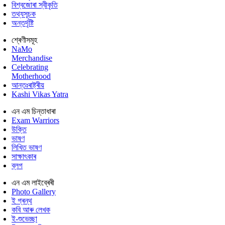
বিশ্বজোৰা স্বীকৃতি
তথ্যসূচক
অন্তৰ্দৃষ্টি
শ্ৰেণীসমূহ
NaMo
Merchandise
Celebrating
Motherhood
আন্তঃৰাষ্ট্ৰীয়
Kashi Vikas Yatra
এন এম চিন্তাধাৰা
Exam Warriors
উক্তি
ভাষণ
লিখিত ভাষণ
সাক্ষাৎকাৰ
ব্লগ
এন এম লাইব্ৰেৰী
Photo Gallery
ই গ্ৰন্থ
কবি আৰু লেখক
ই-শুভেচ্ছা