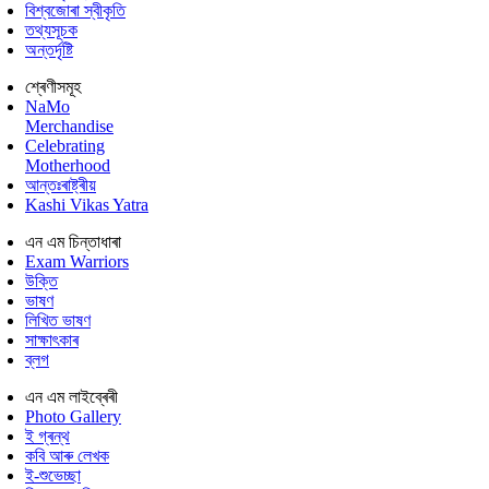
বিশ্বজোৰা স্বীকৃতি
তথ্যসূচক
অন্তৰ্দৃষ্টি
শ্ৰেণীসমূহ
NaMo
Merchandise
Celebrating
Motherhood
আন্তঃৰাষ্ট্ৰীয়
Kashi Vikas Yatra
এন এম চিন্তাধাৰা
Exam Warriors
উক্তি
ভাষণ
লিখিত ভাষণ
সাক্ষাৎকাৰ
ব্লগ
এন এম লাইব্ৰেৰী
Photo Gallery
ই গ্ৰন্থ
কবি আৰু লেখক
ই-শুভেচ্ছা