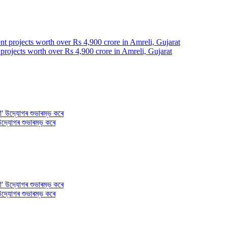
rojects worth over Rs 4,900 crore in Amreli, Gujarat
' উদ্যোগৰ শুভাৰম্ভ কৰে
' উদ্যোগৰ শুভাৰম্ভ কৰে