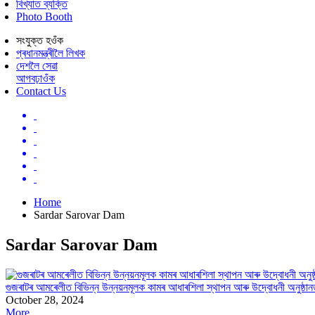
বিখ্যাত ব্যক্তি
Photo Booth
সংযুক্ত হওঁক
প্ৰধানমন্ত্ৰীলৈ লিখক
দেশলৈ সেৱা
আগবঢ়াওঁক
Contact Us
Home
Sardar Sarovar Dam
Sardar Sarovar Dam
গুজৰাটৰ আমৰেলীত বিভিন্ন উন্নয়নমূলক কামৰ আধাৰশিলা স্থাপন আৰু উদ্বোধনী অনুষ্ঠানত 
October 28, 2024
More