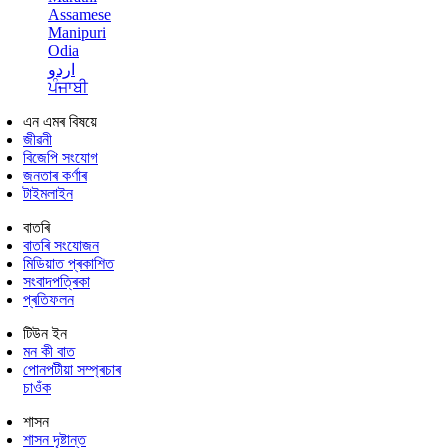
Assamese
Manipuri
Odia
اردو
ਪੰਜਾਬੀ
এন এমৰ বিষয়ে
জীৱনী
বিজেপি সংযোগ
জনতাৰ কৰ্ণাৰ
টাইমলাইন
বাতৰি
বাতৰি সংযোজন
মিডিয়াত প্ৰকাশিত
সংবাদপত্ৰিকা
প্ৰতিফলন
টিউন ইন
মন কী বাত
পোনপটীয়া সম্প্ৰচাৰ
চাওঁক
শাসন
শাসন দৃষ্টান্ত