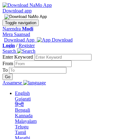
Download app
Toggle navigation
Narendra
Modi
Mera Saansad
Download App
Login
/
Register
Search
Enter Keyword
From
To
Assamese
English
Gujarati
हिन्दी
Bengali
Kannada
Malayalam
Telugu
Tamil
Marathi