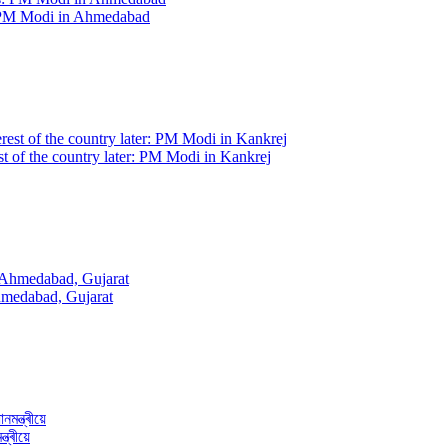
s: PM Modi in Ahmedabad
est of the country later: PM Modi in Kankrej
hmedabad, Gujarat
ত্ৰীয়ে