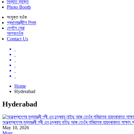
বিখ্যাত ব্যক্তি
Photo Booth
সংযুক্ত হওঁক
প্ৰধানমন্ত্ৰীলৈ লিখক
দেশলৈ সেৱা
আগবঢ়াওঁক
Contact Us
Home
Hyderabad
Hyderabad
অন্ধ্ৰপ্ৰদেশৰ মুখ্যমন্ত্ৰী শ্ৰী এন চন্দ্ৰবাবু নাইডু আৰু তেওঁৰ পৰিয়ালক হায়দৰাবাদত সাক্ষাৎ প্
May 10, 2026
More