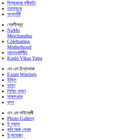
বিশ্বজোৰা স্বীকৃতি
তথ্যসূচক
অন্তৰ্দৃষ্টি
শ্ৰেণীসমূহ
NaMo
Merchandise
Celebrating
Motherhood
আন্তঃৰাষ্ট্ৰীয়
Kashi Vikas Yatra
এন এম চিন্তাধাৰা
Exam Warriors
উক্তি
ভাষণ
লিখিত ভাষণ
সাক্ষাৎকাৰ
ব্লগ
এন এম লাইব্ৰেৰী
Photo Gallery
ই গ্ৰন্থ
কবি আৰু লেখক
ই-শুভেচ্ছা