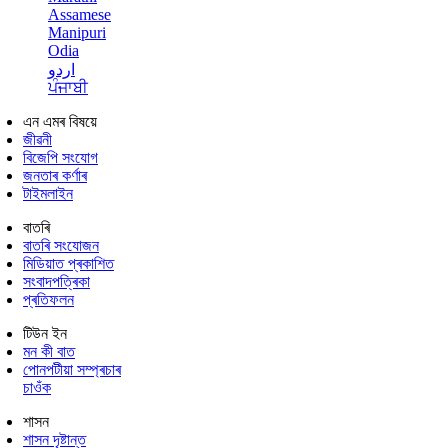
Assamese
Manipuri
Odia
اردو
ਪੰਜਾਬੀ
এন এমৰ বিষয়ে
জীৱনী
বিজেপি সংযোগ
জনতাৰ কৰ্ণাৰ
টাইমলাইন
বাতৰি
বাতৰি সংযোজন
মিডিয়াত প্ৰকাশিত
সংবাদপত্ৰিকা
প্ৰতিফলন
টিউন ইন
মন কী বাত
পোনপটীয়া সম্প্ৰচাৰ
চাওঁক
শাসন
শাসন দৃষ্টান্ত