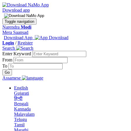
Download app
Toggle navigation
Narendra
Modi
Mera Saansad
Download App
Login
/
Register
Search
Enter Keyword
From
To
Assamese
English
Gujarati
हिन्दी
Bengali
Kannada
Malayalam
Telugu
Tamil
Marathi