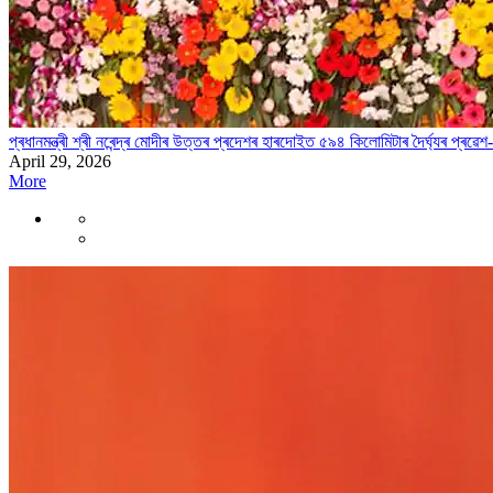
প্ৰধানমন্ত্ৰী শ্ৰী নৰেন্দ্ৰ মোদীৰ উত্তৰ প্ৰদেশৰ হাৰদোইত ৫৯৪ কিলোমিটাৰ দৈৰ্ঘ্যৰ প্ৰৱেশ-ন
April 29, 2026
More