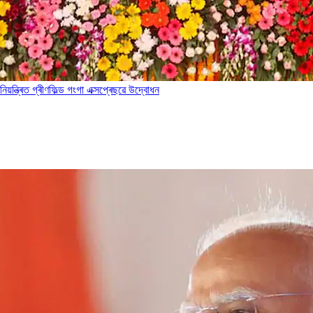
িয়ন্ত্ৰিত গ্ৰীণফিল্ড গংগা এক্সপ্ৰেছৱে উদ্বোধন