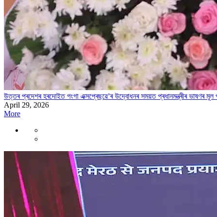
উত্তৰ প্ৰদেশৰ হৰদোইত গংগা এক্সপ্ৰেছৱে’ৰ উদ্বোধনৰ সময়ত প্ৰধানমন্ত্ৰীৰ ভাষণৰ মূল 
April 29, 2026
More