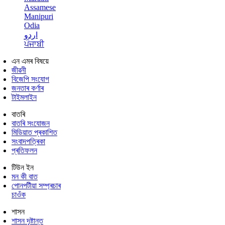
Assamese
Manipuri
Odia
اردو
ਪੰਜਾਬੀ
এন এমৰ বিষয়ে
জীৱনী
বিজেপি সংযোগ
জনতাৰ কৰ্ণাৰ
টাইমলাইন
বাতৰি
বাতৰি সংযোজন
মিডিয়াত প্ৰকাশিত
সংবাদপত্ৰিকা
প্ৰতিফলন
টিউন ইন
মন কী বাত
পোনপটীয়া সম্প্ৰচাৰ
চাওঁক
শাসন
শাসন দৃষ্টান্ত