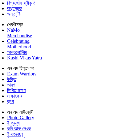
বিশ্বজোৰা স্বীকৃতি
তথ্যসূচক
অন্তৰ্দৃষ্টি
শ্ৰেণীসমূহ
NaMo
Merchandise
Celebrating
Motherhood
আন্তঃৰাষ্ট্ৰীয়
Kashi Vikas Yatra
এন এম চিন্তাধাৰা
Exam Warriors
উক্তি
ভাষণ
লিখিত ভাষণ
সাক্ষাৎকাৰ
ব্লগ
এন এম লাইব্ৰেৰী
Photo Gallery
ই গ্ৰন্থ
কবি আৰু লেখক
ই-শুভেচ্ছা