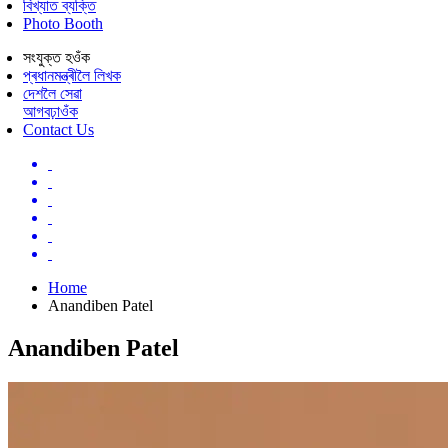
বিখ্যাত ব্যক্তি
Photo Booth
সংযুক্ত হওঁক
প্ৰধানমন্ত্ৰীলৈ লিখক
দেশলৈ সেৱা
আগবঢ়াওঁক
Contact Us
Home
Anandiben Patel
Anandiben Patel