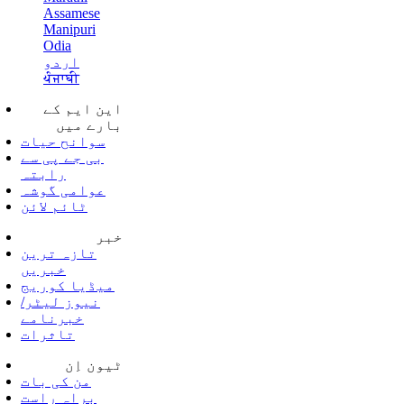
Assamese
Manipuri
Odia
اردو
ਪੰਜਾਬੀ
این ایم کے
بارے میں
سوانح حیات
بی جے پی سے
رابتہ
عوامی گوشہ
ٹائم لائن
خبر
تازہ ترین
خبریں
میڈیا کوریج
نیوز لیٹر/
خبرنامے
تاثرات
ٹیون اِن
من کی بات
براہ راست