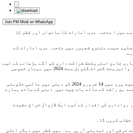
Join PM Modi on WhatsApp
ک سرکاری دورے پر متحدہ عرب امارات اور 14 سے 15 فروری تک قطر جا رہا ہوں۔ یہ 2014 کے بعد سے میرا متحدہ عرب امارات کا ساتواں اور قطر کا
علیم جیسے متنوع شعبوں میں متحدہ عرب امارات کے
ہے۔
ماری جامع اسٹریٹجک شراکت داری کو آگے بڑھانے کے لیے
وسیع تر امور پر بات چیت کروں گا۔ مجھے حال ہی میں گجرات میں عزت مآب کی میزبانی کا شرف حاصل ہوا، جہاں وہ وائبرینٹ گجرات گلوبل سمٹ 2024 میں مہمان خصوصی
یو اے ای کے نائب صدر، وزیر اعظم اور وزیر دفاع اور دبئی کے حکمران عزت مآب شیخ محمد بن راشد المکتوم کی دعوت پر، میں 14 فروری 2024 کو دبئی میں عالمی حکومتی
مد بن راشد کے ساتھ بات چیت میں دبئی کے ساتھ ہمارے
 رواداری کی اقدار کے لیے ایک لازوال خراج عقیدت
خطاب کروں گا۔
 ترقی اور تبدیلی آرہی ہے۔ میں قطر میں دیگر اعلیٰ