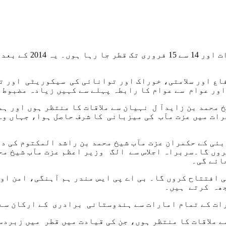
میں 13 سے 14 فروری ت
اع اور سلامتی، خوراک اور توانائی کی سیکوریٹی اور ت
اور عوام سے عوام کا رابطہ پہلے سے کہیں زیادہ مضبوط 
 محمد بن زایدآ ل نہیان سے ملاقات کا منتظر ہوں اور ہ
روں گا۔سربراہ اجلاس سے الگ وزیر اعظم عزت مآب شیخ مح
ائے گی۔
 افتتاح کروں گا۔ بی اے پی ایس مندر ہم آہنگی، امن اور
جھہ کرتے ہیں۔
ات کے تمام امارات سے ہندوستانی برادری کے ارکان سے 
 ملاقات کا منتظر ہوں، جن کی قیادت میں قطر میں زبردست