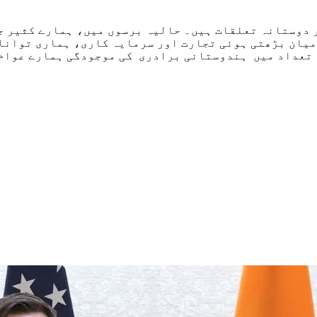
 دوستانہ تعلقات ہیں۔ حالیہ برسوں میں، ہمارے کثیر ج
رمیان بڑھتی ہوئی تجارت اور سرمایہ کاری، ہماری توانا