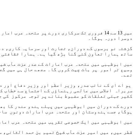
دوسرا دورہ ہوگا۔
گزشتہ نو برسوں کے دوران، تجارت اور سرمایہ کاری، دف
ساتھ ہمارا تعاون کئی گنا بڑھ گیا ہے۔ ہمارا ثقافتی 
میں ابوظہبی میں متحدہ عرب امارات کے صدر عزت مآب شیخ
تھے۔
سربراہ اجلاس میں عالمی رہنماؤں کے اجتماع سے خطاب ک
کثیر جہتی تعلقات کو مضبوط بنانے پر توجہ مرکوز کی ج
دورے کے دوران میں ابوظہبی میں پہلے ہندو مندر کا بھی
ہوگا، جسے ہندوستان اور متحدہ عرب امارات دونوں سا
میں ابوظہبی میں ایک خصوصی تقریب میں متحدہ عرب امار
قطر میں، میں امیر عزت مآب شیخ تمیم بن حمد الثانی، سے