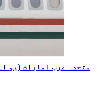
متحدہ عرب امارات (یو اے