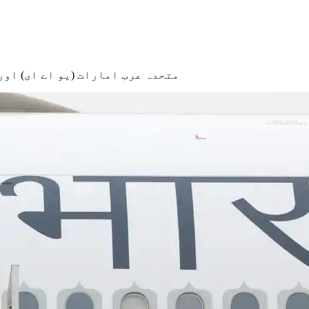
متحدہ عرب امارات (یو اے ای) او