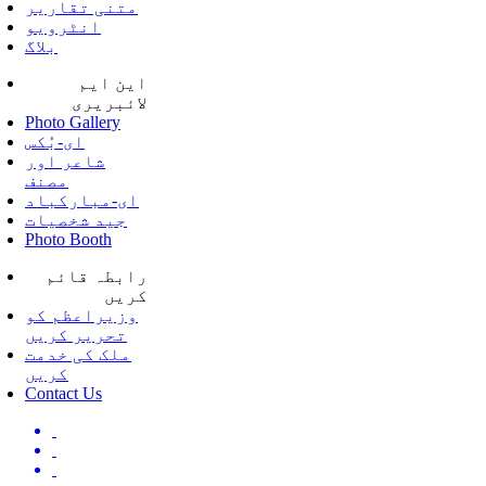
متنی تقاریر
انٹرویو
بلاگ
این ایم
لائبریری
Photo Gallery
ای-بُکس
شاعر اور
مصنف
ای-مبارکباد
جید شخصیات
Photo Booth
رابطہ قائم
کریں
وزیراعظم کو
تحریر کریں
ملک کی خدمت
کریں
Contact Us