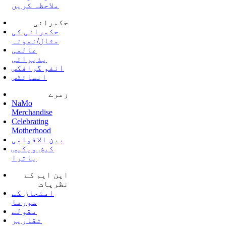
ملاحظہ کریں
حکمرانی
حکمرانی کی
مثال/نمونہ
عالمی
پذیرائی
انفو گرافکس
انسائٹس
زمرے
NaMo
Merchandise
Celebrating
Motherhood
بین الاقوامی
کیش ویکیس
یاترا
این ایم کے
نظریات
امتحان کے
سورما
مقولے
تقاریر