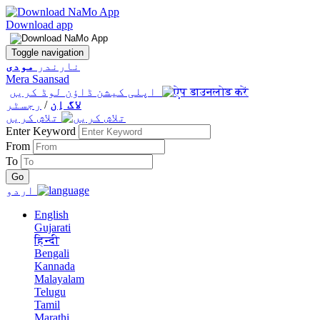
Download app
Toggle navigation
نارندر
مودی
Mera Saansad
اپلی کیشن ڈاؤن لوڈ کریں
لاگ اِن
/
رجسٹر
تلاش کریں
Enter Keyword
From
To
اردو
English
Gujarati
हिन्दी
Bengali
Kannada
Malayalam
Telugu
Tamil
Marathi