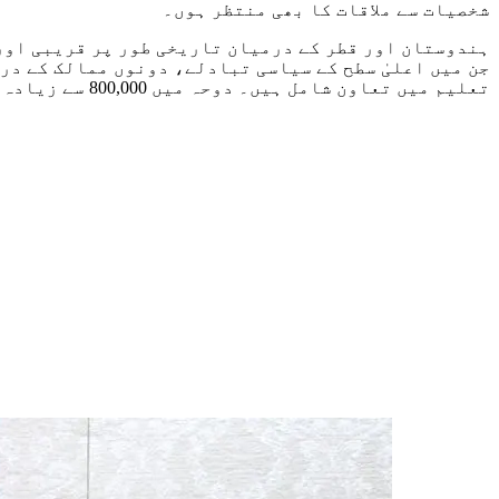
شخصیات سے ملاقات کا بھی منتظر ہوں۔
ہندوستان اور قطر کے درمیان تاریخی طور پر قریبی اور
جن میں اعلیٰ سطح کے سیاسی تبادلے، دونوں ممالک کے د
تعلیم میں تعاون شامل ہیں۔ دوحہ میں 800,000 سے زیادہ تعداد میں ہندوستانی برادری کی موجودگی ہمارے عوام سے عوام کے مضبوط روابط کا ثبوت ہے۔