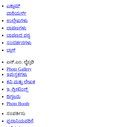
ಎಕ್ಸಾಮ್
ವಾರಿಯರ್ಸ್
ಉಲ್ಲೇಖಗಳು
ಭಾಷಣಗಳು
ಭಾಷಣದ ಪಠ್ಯ
ಸಂದರ್ಶನಗಳು
ಬ್ಲಾಗ್
ಏನ್.ಎಂ. ಲೈಬ್ರರಿ
Photo Gallery
ಇಪುಸ್ತಕಗಳು
ಕವಿ ಮತ್ತು ಲೇಖಕ
ಇ -ಗ್ರೀಟಿಂಗ್ಸ್
ದಿಗ್ಗಜರು
Photo Booth
ಸಂಪರ್ಕಿಸು
ಪ್ರಧಾನಿಯವರಿಗೆ