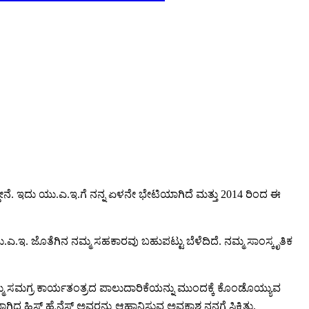
ಿದ್ದೇನೆ. ಇದು ಯು.ಎ.ಇ.ಗೆ ನನ್ನ ಏಳನೇ ಭೇಟಿಯಾಗಿದೆ ಮತ್ತು 2014 ರಿಂದ ಈ
ು.ಎ.ಇ. ಜೊತೆಗಿನ ನಮ್ಮ ಸಹಕಾರವು ಬಹುಪಟ್ಟು ಬೆಳೆದಿದೆ. ನಮ್ಮ ಸಾಂಸ್ಕೃತಿಕ
್ಮ ಸಮಗ್ರ ಕಾರ್ಯತಂತ್ರದ ಪಾಲುದಾರಿಕೆಯನ್ನು ಮುಂದಕ್ಕೆ ಕೊಂಡೊಯ್ಯುವ
ಾಗಿದ್ದ ಹಿಸ್ ಹೈನೆಸ್ ಅವರನ್ನು ಆಹ್ವಾನಿಸುವ ಅವಕಾಶ ನನಗೆ ಸಿಕ್ಕಿತು.