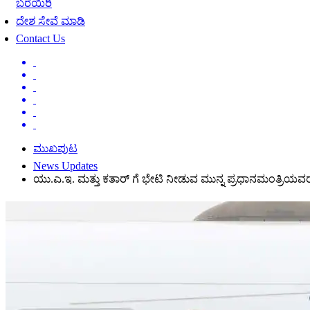
ಬರೆಯಿರಿ
ದೇಶ ಸೇವೆ ಮಾಡಿ
Contact Us
ಮುಖಪುಟ
News Updates
ಯು.ಎ.ಇ. ಮತ್ತು ಕತಾರ್ ಗೆ ಭೇಟಿ ನೀಡುವ ಮುನ್ನ ಪ್ರಧಾನಮಂತ್ರಿಯವರ