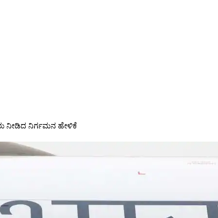
ು ನೀಡಿದ ನಿರ್ಗಮನ ಹೇಳಿಕೆ