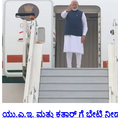
ಯು.ಎ.ಇ. ಮತ್ತು ಕತಾರ್ ಗೆ ಭೇಟಿ ನೀ