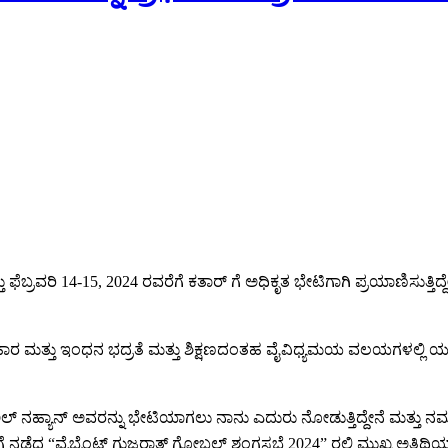
ು ಫೆಬ್ರವರಿ 14-15, 2024 ರವರೆಗೆ ಕತಾರ್ ಗೆ ಅಧಿಕೃತ ಭೇಟಿಗಾಗಿ ಪ್ರಯಾಣಿಸುತ್ತ
ತೆ, ಆಹಾರ ಮತ್ತು ಇಂಧನ ಭದ್ರತೆ ಮತ್ತು ಶಿಕ್ಷಣದಂತಹ ವೈವಿಧ್ಯಮಯ ವಲಯಗಳಲ್ಲಿ ಯ
್ ನಹ್ಯಾನ್ ಅವರನ್ನು ಭೇಟಿಯಾಗಲು ನಾನು ಎದುರು ನೋಡುತ್ತಿದ್ದೇನೆ ಮತ್ತು ನಮ
ಚೆಗೆ ನಡೆದ “ವೈಬ್ರೆಂಟ್ ಗುಜರಾತ್ ಗ್ಲೋಬಲ್ ಶೃಂಗಸಭೆ 2024” ರಲ್ಲಿ ಮುಖ್ಯ ಅತಿಥಿಯ