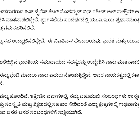
ಡಳಿತಗಾರರಾದ ಹಿಸ್ ಹೈನೆಸ್ ಶೇಖ್ ಮೊಹಮ್ಮದ್ ಬಿನ್ ರಶೀದ್ ಅಲ್ ಮಕ್ತೌಮ್ ಅವರ
ದೇಶಿಸಿ ಮಾತನಾಡಲಿದ್ದೇನೆ. ಶೃಂಗಸಭೆಯ ಸಂದರ್ಭದಲ್ಲಿ ಯು.ಎ.ಇ.ಯ ಪ್ರಧಾನಮಂತ್
್ತ ಗಮನಹರಿಸಲಿದೆ.
ಹ ಉದ್ಘಾಟಿಸಲಿದ್ದೇನೆ. ಈ ಬಿಎಪಿಎಸ್ ದೇವಾಲಯವು, ಭಾರತ ಮತ್ತು ಯು.ಎ.ಇ
ಿರೇಟ್ಸ್ ನ ಭಾರತೀಯ ಸಮುದಾಯದ ಸದಸ್ಯರನ್ನು ಉದ್ದೇಶಿಸಿ ನಾನು ಮಾತನಾಡಲಿದ್
 ಭೇಟಿ ಮಾಡಲು ನಾನು ಎದುರು ನೋಡುತ್ತಿದ್ದೇನೆ. ಅವರ ನಾಯಕತ್ವದಲ್ಲಿ ಕತಾರ್ ಅತ್
ೆ.
ವನ್ನು ಹೊಂದಿವೆ. ಇತ್ತೀಚಿನ ವರ್ಷಗಳಲ್ಲಿ, ನಮ್ಮ ಬಹುಮುಖಿ ಸಂಬಂಧಗಳು ಉನ್
ಂಸ್ಕೃತಿ ಮತ್ತು ಶಿಕ್ಷಣದಲ್ಲಿ ಸಹಕಾರ ಸೇರಿದಂತೆ ಎಲ್ಲಾ ಕ್ಷೇತ್ರಗಳಲ್ಲಿ ಗಾಢವಾಗ
 ಜನರ-ಜನರ ಸಂಬಂಧಗಳಿಗೆ ಸಾಕ್ಷಿಯಾಗಿದೆ.