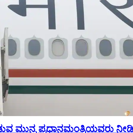
ಡುವ ಮುನ್ನ ಪ್ರಧಾನಮಂತ್ರಿಯವರು ನೀಡ