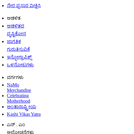
ನೇರ ಪ್ರಸಾರ ವೀಕ್ಷಿಸಿ
ಆಡಳಿತ
ಆಡಳಿತದ
ದೃಷ್ಟಿಕೋನ
ಜಾಗತಿಕ
ಗುರುತಿಸುವಿಕೆ
ಇನ್ಫೋಗ್ರಾಫಿಕ್ಸ್
ಒಳನೋಟಗಳು
ವರ್ಗಗಳು
NaMo
Merchandise
Celebrating
Motherhood
ಅಂತಾರಾಷ್ಟ್ರೀಯ
Kashi Vikas Yatra
ಎನ್ . ಎಂ
ಆಲೋಚನೆಗಳು