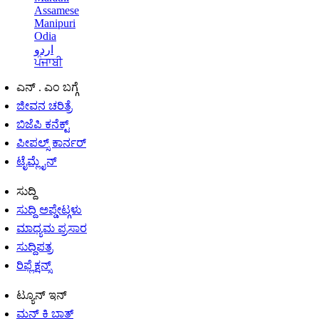
Assamese
Manipuri
Odia
اردو
ਪੰਜਾਬੀ
ಎನ್ . ಎಂ ಬಗ್ಗೆ
ಜೀವನ ಚರಿತ್ರೆ
ಬಿಜೆಪಿ ಕನೆಕ್ಟ್
ಪೀಪಲ್ಸ್ ಕಾರ್ನರ್
ಟೈಮ್ಲೈನ್
ಸುದ್ದಿ
ಸುದ್ದಿ ಅಪ್ಡೇಟ್ಗಳು
ಮಾಧ್ಯಮ ಪ್ರಸಾರ
ಸುದ್ದಿಪತ್ರ
ರಿಫ್ಲೆಕ್ಷನ್ಸ್
ಟ್ಯೂನ್ ಇನ್
ಮನ್ ಕಿ ಬಾತ್