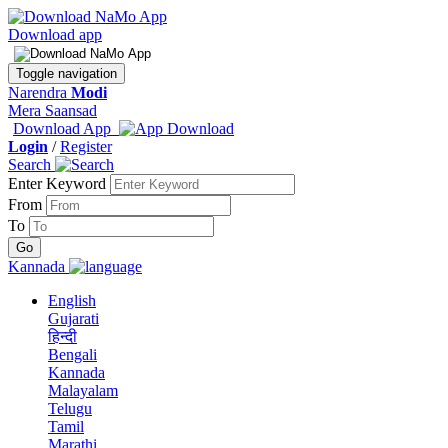
Download app
Toggle navigation
Narendra
Modi
Mera Saansad
Download App
Login
/
Register
Search
Enter Keyword
From
To
Kannada
English
Gujarati
हिन्दी
Bengali
Kannada
Malayalam
Telugu
Tamil
Marathi