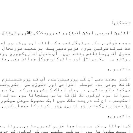
نمسکار!
’انڈین ایسوسی ایشن آف فزیو تھیرپسٹ‘کی 60ویں نیشنل کانفرنس کے لئے آپ سب کو نیک خواہشات!
مجھے خوشی ہے کہ میڈیکل شعبے کے اتنے اہم پیشہ ور احم
فٹ نس کے شوقین ہوں، فزیوتھیرپسٹ ہر شعبے صورتحال میں
سمبل آف ریسائلنس بنتے ہیں۔ آپ سمبل آف ریکووری ہو
ہوتا، یہ ایک مینٹل اور سائیکلو جیکل چیلنج بھی ہوتا 
ساتھیوں،
اکثر مجھے بھی آپ کے پروفیشن سے، آپ کے پروفیشنلزم 
طاقت ہوتی ہے۔ حوصلہ افزائی اور تھوڑی سی انکریجمنٹ
دیکھنے کو ملتی ہے۔ ہمارے ملک کے غریبوں کو ایک سپو
بنوانا ہو، لوگوں تک نل کا پانی پہنچانا ہو، ہم نے ا
اسکیمس ۔ ان کے ذریعے ملک میں ایک مضبوط سوشل سیکورٹی
بڑے خواب دیکھنے اور انہیں پورا کرنے کا حوصلہ کررہا 
ساتھیوں،
کہا جاتا ہے کہ سب سے اچھا فزیو تھیرپسٹ وہی ہوتا ہے ،
اہمیت سکھا تا ہے۔ اہم کہہ سکتے ہیں کہ لوگوں کو خود ک