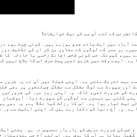
د آباد میں ایک ساتھ جمع ہورہے ہیں۔ کوئی چوٹ ہو، درد
، ہر عمر کے لوگوں کے معاون بن کر ان کی تکلیف دور کر
تے ہیں، کیونکہ جب کوئی شخص اچانک زخمی یا حادثہ کا 
ہے۔ ایسے وقت میں فزیو تھیرپسٹ صرف اس کا علاج نہیں ک
سے بہت تحریک ملتی ہے۔ اپنی فیلڈ میں آپ نے یہ ضرور س
 اور سپورٹ سے لوگ مشکل سے مشکل چیلنجوں پر بھی فتح
رٹ کی ضرورت تھی، تاکہ وہ اپنی روز مرہ کی ضرورتوں 
یسی کتنی ہی مہموں سے لوگوں کو سپورٹ دیا۔ آیوشمان 
 نیٹ تیار ہوا ہے۔ اس کا رزلٹ کیا نکلا ہے، یہ بھی ہم 
ہے۔ وہ آج دنیا کو دکھا رہے ہیں کہ اپنی اہلیت سے وہ 
 جس کی ضرورت مریض کو باربار محسوس نہ ہو۔ یعنی ایک ط
فیل بنانا ہی آپ کا ہدف ہے۔ اس لئے آج جب ہندوستان خ