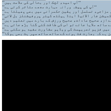
’’آپ امید، لچک اور بحالی کی علامت ہیں‘‘
’’آپ کی پیشہ ورانہ مہارت مجھے متاثر کرتی ہے‘‘