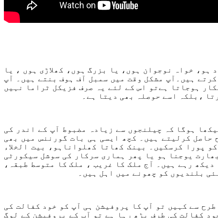
 ہو، خواہ نوجوان ہوں، یا بزرگ ہوں، کھلاڑی ہوں ، یا
تے ہیں۔آپ مشکل وقت میں سمبل آف ہوف بنتے ہیں۔ آپ
شکار ہوجاتا ہےتو اس کے لئے یہ صرف فزیکل ٹراما نہیں
رتا ،بلکہ اسے حوصلہ بھی دیتا ہے۔
یکھا ہوگا کہ چیلنجوں سے زیادہ مضبوط آپ کے اندر کی
 حاصل کرلیتے ہیں۔ کچھ ایسی ہی بات گورننس میں بھی
کو پورا کرسکیں۔ بینک کھاتا کھلواناہو، بیت الخلاء
بھارت یوجنا ہو یا پھر ہماری سرکار کی سوشل سیکورٹی
دیکھ رہے ہیں۔ آج ملک کا غریب ، ملک کا متوسط طبقہ،
نئی بلندیوں کو چھونے میں اہل ہیں۔
رح سے کہیں تو آپ کا پروفیشن ہی آپ کو خود کفالت کی
ود کفالت کی طرف بڑھ رہا ہے تو آپ کے پروفیشن کے لوگ