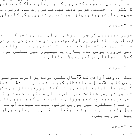
آسانی سے یہ سمجھ سکتے ہیں کہ یہ ہمارے ملک کے مستقب
ڈاکٹر اور جنہیں فزیو تھیریپی کی ضرورت ہے، دونوں مل 
سوچھ بھارت، بیٹی بچاؤ اور دوسری کئی پہل کی کامیابی 
ساتھیوں،
فزیو تھیریپی کو جو اسپرٹ ہے ، اس میں ہر شخص کے لئے
(تسلسل)۔ عام طور پر لوگ جوش میں دو سے تین دن چار د
جانتےہیں کہ تسلسل کے بغیر نتائج نہیں ملنے والے۔ آ
بھی ضروری ہوتی ہے۔ ہماری پالیسیوں میں تسلسل ہو، ان
کھڑا ہوجاتا ہے، لمبی دوڑ دوڑتا ہے۔
ساتھیوں،
ملک اس وقت آزادی کے 75سال مکمل ہو
، جس کا وہ 75سال سے انتظار کررہے تھے۔ یہ ا
کمیشن فار ایلیڈ اینڈ ہیلتھ کیئر پروفیشنلز بل لاکر ہ
تعاون کو بھی شناخت ملی۔ اس سے آپ سب کو ہندوستان کے
بھی فزیوتھیرپسٹ کو جوڑا ہے۔ اس سے آپ کو مریضوں تک پ
ان تمام سیکٹرس میں ہورہی ترقی، سیدھے سیدھے آپ سے، 
رول بڑھ رہا ہے۔ ہم نے دیکھا ہے کہ پہلے ہمارے یہاں 
پیدا ہورہے ہیں۔
ساتھیوں،