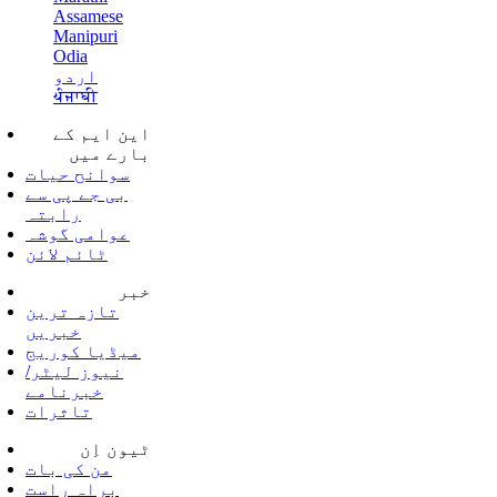
Assamese
Manipuri
Odia
اردو
ਪੰਜਾਬੀ
این ایم کے
بارے میں
سوانح حیات
بی جے پی سے
رابتہ
عوامی گوشہ
ٹائم لائن
خبر
تازہ ترین
خبریں
میڈیا کوریج
نیوز لیٹر/
خبرنامے
تاثرات
ٹیون اِن
من کی بات
براہ راست