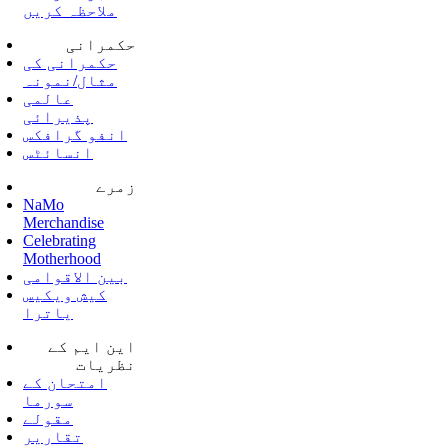
ملاحظہ کریں
حکمرانی
حکمرانی کی
مثال/نمونہ
عالمی
پذیرائی
انفو گرافکس
انسائٹس
زمرے
NaMo
Merchandise
Celebrating
Motherhood
بین الاقوامی
کیش ویکیس
یاترا
این ایم کے
نظریات
امتحان کے
سورما
مقولے
تقاریر