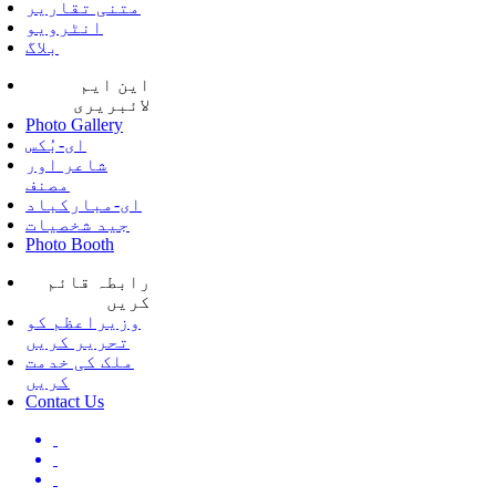
متنی تقاریر
انٹرویو
بلاگ
این ایم
لائبریری
Photo Gallery
ای-بُکس
شاعر اور
مصنف
ای-مبارکباد
جید شخصیات
Photo Booth
رابطہ قائم
کریں
وزیراعظم کو
تحریر کریں
ملک کی خدمت
کریں
Contact Us