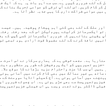
ل کے لئے ضروری کیوں ہے۔سب سے اہم بات یہ ہے کہ ایک 
کر کام کریں۔اس لئے آپ ترقی کو عوامی تحریک بنانے ک
میں عوامی شراکت داری کا یہی جذبہ نظر آتا ہے۔
 اور ملک کے لئے بھی کئی اہم پیغام پوشیدہ ہیں۔ جیسے 
ن تو ایکسرسائز کرلیتے ہیں،لیکن اس کے بعد رفتہ رفتہ 
پ یقینی بناتےہیں کہ ضروری ایکسرسائز کسی گیپ کے بغ
ہیں نافذ کرنے کے لئے مضبوط قوت ارادی ہو، تبھی تو 
نے پر امرت مہوتسو منارہا ہے۔ مجھے خوشی ہے کہ ہماری سرکار نے ا
نتظار تھا –فزیو تھیریپی کو ایک پروفیشن کے طور پر منظوری 
میں آپ سب کا عزت واحترام مزید بڑھانے کا موقع ملا۔ ا
 ساتھ ہی غیر ممالک میں بھی کام کرنے میں آسانی ہوئی
ہنچنے میں آسانی ہوئی ہے۔آج کھیلو انڈیا موومنٹ کے س
فیزیوتھیرپسٹ سے بھی جڑی ہوئی ہے۔ اب چھوٹے شہروں او
فیلی ڈاکٹر ہوتے تھے، ویسے ہی اب فیملی فزیوتھیرپسٹ 