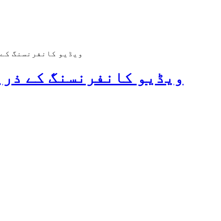
ویڈیو کانفرنسنگ کے ذریعے انڈین ایسوس