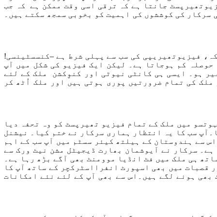
فزیوتھیرپسٹ جانتا ہے کہ ترقی اسی وقت ممکن ہے کہ جب
ی سرکار کی کوششوں کی اہمیت کو بخوبی سمجھ سکتے ہیں۔
کہ، فیزیوتھیریپی کی سب سے پہلی شرط ہے –کنسسٹینسی!
حوصلہ کم ہوجاتا ہے۔ لیکن ایک فیزیو کی شکل میں آپ
یر ہو۔ ایسی ہی کانٹی نیوٹی اور کنوِکشن ملک کے لئے
ملک کی تمام ضرورتیں پوری ہوتی ہیں اور ملک اُٹھ کر
س امرت مہوتسو میں ملک کے تمام فیزیو تھیرپسٹ کو وہ تحفہ دیا
دینا۔آپ سب کا یہ انتظار ہماری سرکار نے ختم کیا۔ نیشنل
س سے ہندوستان کے ہیلتھ کیئر سسٹم میں آپ سب کے اہم
 ہے۔ سرکار نے آیوشمان بھارت ڈیجیٹل مشن نیٹ ورک سے
اتھ ہی ملک میں فٹ انڈیا موومنٹ بھی آگے بڑھ رہا ہے۔
ر قصبات میں بھی اسپورٹ انفرااسٹرکچر کے ساتھ آپ کا
بھی ہونے لگے ہیں۔اس سے بھی آپ کے لئے نئے امکانات