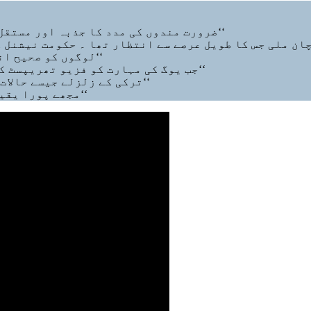
’’ضرورت مندوں کی مدد کا جذبہ اور مستقل مزاجی، تسلسل اور یقین حکمرانی میں بھی پھیلتا ہے‘‘
’’لوگوں کو صحیح انداز، صحیح عادات، صحیح ورزش کے بارے میں تعلیم دیں‘‘
’’جب یوگ کی مہارت کو فزیو تھریپسٹ کے ساتھ ملایا جائے تو اس کی طاقت کئی گنا بڑھ جاتی ہے‘‘
’’ترکی کے زلزلے جیسے حالات میں فزیو تھریپسٹ کی ویڈیو مشاورت مفید ہو سکتی ہے‘‘
’’مجھے پورا یقین ہے کہ بھارت فٹ ہونے کے ساتھ ساتھ سپر ہٹ بھی ہوگا‘‘