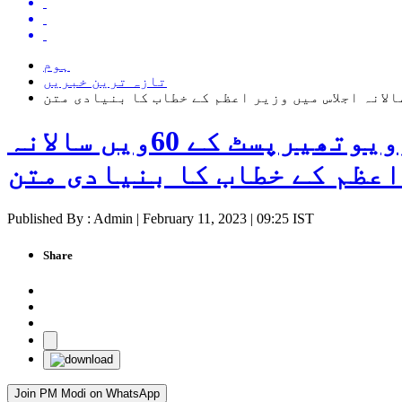
ہوم
تازہ ترین خبریں
ویڈیو کانفرنسنگ کے ذریعے انڈین ایسوسی ایشن آف فزویوتھیرپسٹ کے 60ویں سالانہ
اعظم کے خطاب کا بنیادی متن
Published By : Admin | February 11, 2023 | 09:25 IST
Share
Join PM Modi on WhatsApp