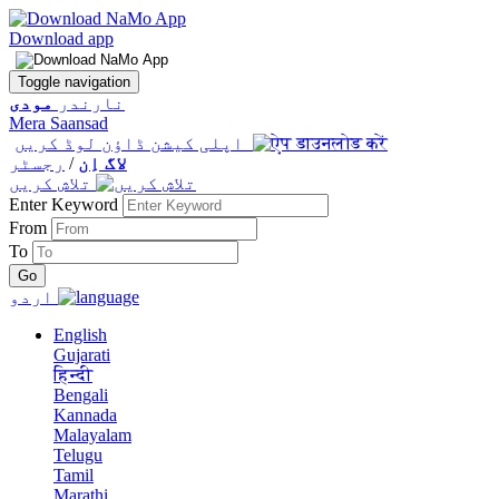
Download app
Toggle navigation
نارندر
مودی
Mera Saansad
اپلی کیشن ڈاؤن لوڈ کریں
لاگ اِن
/
رجسٹر
تلاش کریں
Enter Keyword
From
To
اردو
English
Gujarati
हिन्दी
Bengali
Kannada
Malayalam
Telugu
Tamil
Marathi