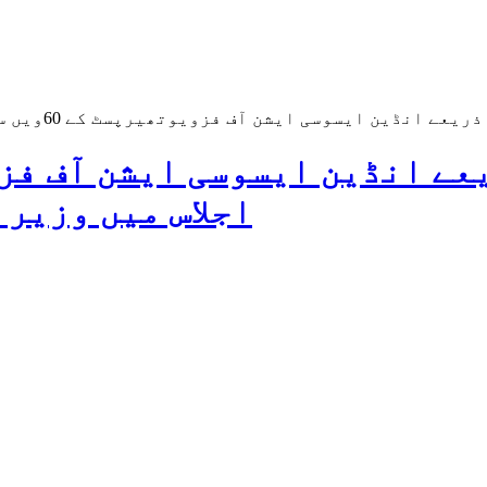
ی ایشن آف فزویوتھیرپسٹ کے 60ویں سالانہ اجلاس میں وزیر اعظم کے خطاب کا بنیادی متن
اجلاس میں وزیر 