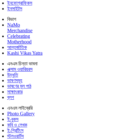
ইনফোগ্রাফিকস
ইনসাইটস
বিভাগ
NaMo
Merchandise
Celebrating
Motherhood
আন্তর্জাতিক
Kashi Vikas Yatra
এনএম চিন্তা ভাবনা
এক্সাম ওয়ারিয়রস
উদ্ধৃতি
ভাষণসমূহ
ভাষণের মূল পাঠ
সাক্ষাৎকার
ব্লগ
এনএম লাইব্রেরি
Photo Gallery
ই-বুকস
কবি ও লেখক
ই-গ্রিটিংস
স্টলওয়ার্টস