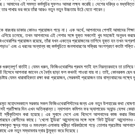
হয়েছে। আমাদের এই সমস্ত কর্মসূচির সুফলও আমরা লক্ষ্য করেছি। দেশের দরিদ্র ও মধ্যবিত
েছে তার পাখায় ভর করে তাঁরা আরও নতুন নতুন উচ্চতায় উঠে যেতে পারেন।
 বারংবার ডাকার কোনও প্রয়োজন পড়ে না। এক অর্থে, আপনাদের পেশাই আমাদের শিক্ষা দেয় 
লক্ষ্যে এগিয়ে চলেছে, তখন আপনাদের এই পেশার সঙ্গে যুক্ত সকলেই খুব সহজেই অনুভব কর
জিওথেরাপির প্রয়োজন রয়েছে, তাঁরা যখন একত্রে প্রয়োজনের তাগিদে যুক্ত হন তখন অগ্রগ
টি পড়াও’ এবং এ ধরনের অন্যান্য বহু কর্মসূচিতে জনসাধারণের সক্রিয় অংশগ্রহণ কতটা শক্তি
ুরুত্বপূর্ণ বার্তাই। যেমন ধরুন, ফিজিওথেরাপির প্রথম শর্তই হল নিরন্তরভাবে তা চালিয়ে য
্ট হিসেবে আপনারা জানেন যে ধৈর্য্য ছাড়া ফল কখনই পাওয়া যায় না। তাই, কোনরকম ছেদ ছা
প্রচেষ্টায় যেমন ধারাবাহিকতা রক্ষা করা প্রয়োজন, সেরকমই প্রয়োজন তার বাস্তবায়নের লক্
এই অমৃত মহোৎসবকালে সরকার সকল ফিজিওথেরাপিস্টদের জন্য এক নতুন উপহারের কথা ঘোষণা 
 সেই প্রতীক্ষার দিন এখন অতিক্রান্ত। ন্যাশনাল কমিশন ফর অ্যালায়েড অ্যান্ড হেলথ কেয়
এইভাবেই স্বীকৃতিদান করা হয়েছে। এর সুবাদে দেশে এবং বিদেশে আপনাদের কাজ করার ব
ছেন রোগীদের কাছে। ‘খেলো ইন্ডিয়া’ আন্দোলনের সঙ্গে সঙ্গে ‘ফিট ইন্ডিয়া’ আন্দোলন
পেক্ষাকৃত ক্ষুদ্র শহর ও মফঃস্বল এলাকায় ক্রীড়া পরিকাঠামো গড়ে তোলার প্রচেষ্টায় আপন
ছে এক নতুন সম্ভাবনার দ্বার উন্মুক্ত করে দিয়েছে।