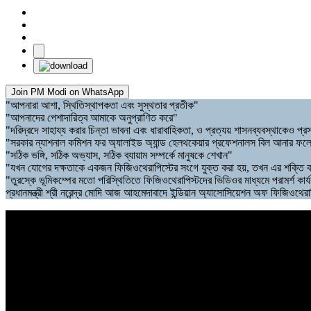
Join PM Modi on WhatsApp
"আপনারা আশা, স্থিতিস্থাপকতা এবং সুস্থতার প্রতীক"
"আপনাদের পেশাদারিত্ব আমাকে অনুপ্রাণিত করে"
"দরিদ্রদে সাহায্য করার চিন্তা ভাবনা এবং ধারাবাহিকতা, ও প্রত্যয় শাসনব্যবস্থাকেও প্
"সরকার ন্যাশনাল কমিশন ফর অ্যালাইড অ্যান্ড হেলথকেয়ার প্রফেশনালস বিল আনার ফলে ফি
"সঠিক ভঙ্গি, সঠিক অভ্যাস, সঠিক ব্যায়াম সম্পর্কে মানুষকে শেখান"
"যখন যোগের দক্ষতাকে একজন ফিজিওথেরাপিস্টের সংগে যুক্ত করা হয়, তখন এর শক্তি বহুগ
"তুরস্কে ভূমিকম্পের মতো পরিস্থিতিতে ফিজিওথেরাপিস্টদের ভিডিওর মাধ্যমে পরামর্শ কার
প্রধানমন্ত্রী শ্রী নরেন্দ্র মোদি আজ আহমেদাবাদে ইন্ডিয়ান অ্যাসোসিয়েশন অফ ফিজিওথ