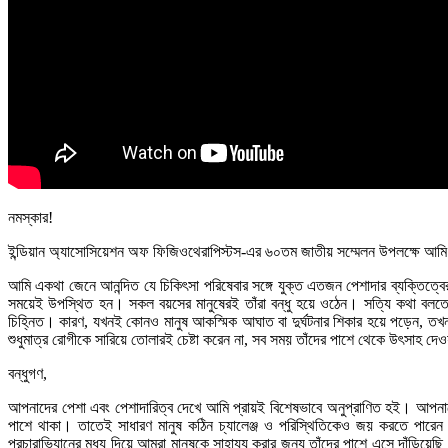
নমস্কার!
ইন্ডিয়ান অ্যাসোসিয়েশন অফ ফিজিওথেরাপিস্টস-এর ৬০তম জাতীয় সম্মেলন উপলক্ষে আম
আমি একথা জেনে আনন্দিত যে চিকিৎসা পরিষেবার সঙ্গে যুক্ত এতজন পেশাদার ব্যক্তিত
সময়েই উপস্থিত হন। সকল বয়সের মানুষেরই তাঁরা বন্ধু হয়ে ওঠেন। সত্যি কথা বলতে
চিহ্নিত। কারণ, যখনই কোনও মানুষ আকস্মিক আঘাত বা দুর্ঘটনার শিকার হয়ে পড়েন, তখন শ
শুধুমাত্র রোগীকে সারিয়ে তোলারই চেষ্টা করেন না, সব সময় তাঁদের পাশে থেকে উৎসাহ দেও
বন্ধুগণ,
আপনাদের পেশা এবং পেশাদারিত্ব দেখে আমি প্রায়ই বিশেষভাবে অনুপ্রাণিত হই। আপনাদ
পাশে থাকা। তাতেই সাধারণ মানুষ কঠিন চ্যালেঞ্জ ও পরিস্থিতিকেও জয় করতে পারেন। 
প্রচারাভিযানের মধ্য দিয়ে আমরা মানুষকে সাহায্য করার জন্য তাঁদের পাশে এসে দাঁড়িয়ে