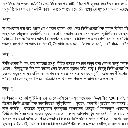
সামাজিক নিরাপত্তা কর্মসূচির মধ্য দিয়ে দেশে একটি শক্তিশালী সুরক্ষা বলয় তৈরি করা 
মানুষ বিশ্বের সামনে একথাই প্রমাণ করতে পারছেন যে তাঁর মধ্যে যে সুপ্ত সম্ভাবনা রয়
বন্ধুগণ,
সাধারণভাবে বলা হয়ে থাকে যে একজন ভালো এবং সেরা ফিজিওথেরাপিস্ট হলেন তিনিই যাঁকে
লক্ষ্য হল মানুষকে আত্মনির্ভর করে তোলা। বর্তমান ভারত যখন ক্রমশ স্বনির্ভরতার 
ফিজিওথেরাপিস্ট হিসেবে আপনারা অবগত রয়েছেন যে চিকিৎসক এবং রোগী অর্থাৎ, যাঁর ফি
গুরুত্ব কতখানি তা আপনারা নিশ্চয়ই উপলব্ধি করেছেন। ‘স্বচ্ছ ভারত’, ‘বেটি বাঁচাও বে
বন্ধুগণ,
ফিজিওথেরাপি এবং তার ক্ষমতার মধ্যে নিহিত রয়েছে সাধারণ মানুষ তথা দেশের জন্য অনেক গ
ওঠেন। কিন্তু যত দিন যায় তাঁদের সেই উৎসাহে ক্রমশ ভাটা পড়ে। কিন্তু ফিজিওথেরাপিস
ধরনের সঙ্কল্প ও ধারাবাহিকতা দেশের ক্ষেত্রেও সমানভাবে গুরুত্বপূর্ণ। আমাদের নীতি-
পারি। আর তখনই দেশ ক্রমশ উন্নতির পথে দ্রুত পদক্ষেপে এগিয়ে যেতে থাকে।
বন্ধুগণ,
স্বাধীনতার ৭৫ বর্ষ পূর্তি উপলক্ষে দেশে বর্তমানে ‘অমৃত মহোৎসব’ উদযাপিত হচ্ছে। 
হিসেবে ফিজিওথেরাপিকে সরকারিভাবে স্বীকৃতিদান। সুতরাং, সরকারি প্রচেষ্টায় আপনাদের
লাভ করেছি। ভারতের স্বাস্থ্যরক্ষা ব্যবস্থায় আপনাদের গুরুত্বপূর্ণ অবদানকে 
ফিজিওথেরাপিস্টদেরও সরকার যুক্ত করেছে। ফলে, আপনারা খুব সহজেই পৌঁছে যেতে পার
অগ্রগতির ঘটনা ঘটছে তা প্রত্যক্ষভাবে ফিজিওথেরাপিস্টদের সঙ্গে সম্পর্কিত। দেশের অ
হতাম। এইভাবেই এখন পারিবারিক ফিজিওথেরাপিস্টদেরও ক্রমপ্রসার ঘটছে যা আপনাদের কা