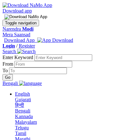
Download app
Toggle navigation
Narendra
Modi
Mera Saansad
Download App
Login
/
Register
Search
Enter Keyword
From
To
Bengali
English
Gujarati
हिन्दी
Bengali
Kannada
Malayalam
Telugu
Tamil
Marathi