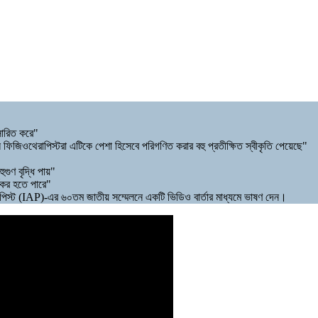
রসারিত করে"
জিওথেরাপিস্টরা এটিকে পেশা হিসেবে পরিগণিত করার বহু প্রতীক্ষিত স্বীকৃতি পেয়েছে"
ুণ বৃদ্ধি পায়"
্যকর হতে পারে"
েরাপিস্ট (IAP)-এর ৬০তম জাতীয় সম্মেলনে একটি ভিডিও বার্তার মাধ্যমে ভাষণ দেন।