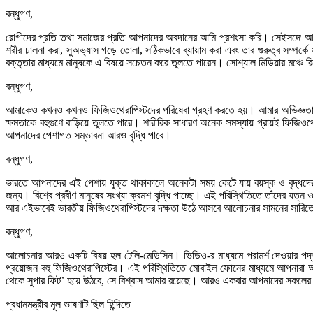
বন্ধুগণ,
রোগীদের প্রতি তথা সমাজের প্রতি আপনাদের অবদানের আমি প্রশংসা করি। সেইসঙ্গে আপন
শরীর চালনা করা, সুঅভ্যাস গড়ে তোলা, সঠিকভাবে ব্যায়াম করা এবং তার গুরুত্ব সম্পর্কে 
বক্তৃতার মাধ্যমে মানুষকে এ বিষয়ে সচেতন করে তুলতে পারেন। সোশ্যাল মিডিয়ার মঞ্চে র
বন্ধুগণ,
আমাকেও কখনও কখনও ফিজিওথেরাপিস্টদের পরিষেবা গ্রহণ করতে হয়। আমার অভিজ্ঞতা থ
ক্ষমতাকে বহুগুণে বাড়িয়ে তুলতে পারে। শারীরিক সাধারণ অনেক সমস্যায় প্রায়ই ফিজি
আপনাদের পেশাগত সম্ভাবনা আরও বৃদ্ধি পাবে।
বন্ধুগণ,
ভারতে আপনাদের এই পেশায় যুক্ত থাকাকালে অনেকটা সময় কেটে যায় বয়স্ক ও বৃদ্ধদের পর
জন্য। বিশ্বে প্রবীণ মানুষের সংখ্যা ক্রমশ বৃদ্ধি পাচ্ছে। এই পরিস্থিতিতে তাঁদের যত্
আর এইভাবেই ভারতীয় ফিজিওথেরাপিস্টদের দক্ষতা উঠে আসবে আলোচনার সামনের সারি
বন্ধুগণ,
আলোচনার আরও একটি বিষয় হল টেলি-মেডিসিন। ভিডিও-র মাধ্যমে পরামর্শ দেওয়ার পদ
প্রয়োজন বহু ফিজিওথেরাপিস্টের। এই পরিস্থিতিতে মোবাইল ফোনের মাধ্যমে আপনারা 
থেকে সুপার ফিট’ হয়ে উঠবে, সে বিশ্বাস আমার রয়েছে। আরও একবার আপনাদের সকলের
প্রধানমন্ত্রীর মূল ভাষণটি ছিল হিন্দিতে