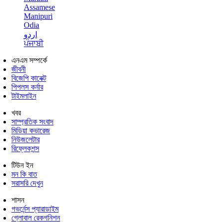
Assamese
Manipuri
Odia
اردو
ਪੰਜਾਬੀ
এনএম সম্পর্কে
জীবনী
বিজেপি কানেক্ট
পিপলস কর্নার
টাইমলাইন
খবর
সাম্প্রতিক সংবাদ
মিডিয়া কভারেজ
নিউজলেটার
রিফ্লেকশন্স
টিউন ইন
মন কি বাত
সরাসরি দেখুন
শাসন
গভর্নেন্স প্যারাডাইম
গ্লোবাল রেকগনিশন