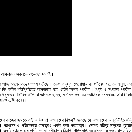
ি আপনাদের সকলকে শুভেচ্ছা জানাই।
্বের আজ আমেদাবাদে সমাগম ঘটেছে। তরুণ বা বৃদ্ধ, খেলোয়াড় বা ফিটনেস সচেতন মানুষ, য
 কি, কঠিন পরিস্থিতিতে আপনারাই হয়ে ওঠেন আশার প্রতীক। ধৈর্য্য ও সংযমের প্রতী
ুধুমাত্র শারীরিক ভীতি বা আশঙ্কাই নয়, মানসিক তথা মনস্তাত্ত্বিক সমস্যারও তাঁরা শিক
য়ারও চেষ্টা করেন।
ের কাজের জগতে এই অভিজ্ঞতা আপনাদের নিশ্চয়ই হয়েছে যে আপনাদের অন্তর্নিহিত শক্তি
প্রশাসন ও পরিচালনার ক্ষেত্রেও একই কথা প্রযোজ্য। দেশের দরিদ্র মানুষের প্রয়োজন 
ছি। একটি ব্যাঙ্ক অ্যাকাউন্ট খোলা, শৌচাগার নির্মাণ, পাইপলাইনের মাধ্যমে জলের যোগান