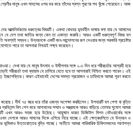
্ত শ্রেণীর মানুষ এখন সাহসের ওপর ভর করে তাঁদের স্বপ্ন পূরণের পথ খুঁজে পেয়েছেন। আজ
আত্মনির্ভরতার গুরুত্বের বিষয়টি। একথা বোধহয় দ্ব্যর্থহীন ভাষায় বলা যায় যে আমাদের
ছেন যে দেশ তথা জাতির জন্য কেন তা একান্ত জরুরি। আরও একটি গুরুত্বপূর্ণ বিষয় হল
তি অবশ্যই সম্ভব। উন্নয়নকে একটি জন-আন্দোলনের রূপ দেওয়ার জন্য সরকারি প্রচেষ্টার
 যোগাতে পারে তা আপনারা নিশ্চয়ই লক্ষ্য করেছেন।
াওয়া। দেখা যায় যে মানুষ উৎসাহ ও উদ্দীপনার সঙ্গে ২-৩ দিন ধরে শরীরচর্চায় আগ্রহী হয়ে
ড়াই শরীরচর্চা তথা ব্যায়াম যে চালিয়ে যেতে হবে তা আপনারাই নিশ্চিত করতে পারেন। এই
ষ্যে দৃঢ় ইচ্ছাশক্তির। কারণ এইভাবেই দেশের সমস্ত প্রয়োজন ও চাহিদাকে আমরা পূরণ করতে
করেছে। দীর্ঘ ৭৫ বছর ধরে তাঁরা এজন্য অপেক্ষা করছিলেন। উপহারটি হল পেশা বা বৃত্তি
ার প্রভিশন্স বিল পেশ করে আপনাদের সম্মান ও সম্ভ্রমকে আরও বাড়িয়ে তোলার সুযোগ আমরা
িষয়টি এখন আরও সহজ হয়ে উঠেছে। আয়ুষ্মান ভারত ডিজিটাল মিশন নেটওয়ার্কের সঙ্গে
ও এখন দেশকে আরও সামনের দিকে এগিয়ে নিয়ে যাচ্ছে। এই ক্ষেত্রগুলিতে যে উন্নয়ন ও
াদের ভূমিকাও উত্তরোত্তর বৃদ্ধি পাচ্ছে। অতীতে আমরা পারিবারিক চিকিৎসকদের শরণাপন্ন