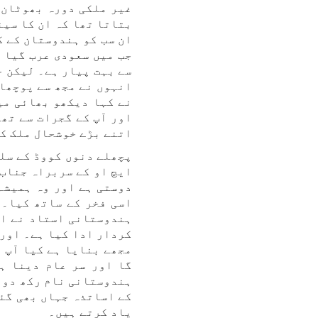
غیر ملکی دورہ بھوٹان 
بتاتا تھا کہ ان کا سین
ان سب کو ہندوستان کے ک
جب میں سعودی عرب گیا 
سے بہت پیار ہے۔ لیکن ج
انہوں نے مجھ سے پوچھا 
نے کہا دیکھو بھائی می
اور آپ کے گجرات سے تھ
اتنے بڑے خوشحال ملک کے
پچھلے دنوں کووڈ کے سلس
ایچ او کے سربراہ جناب 
دوستی ہے اور وہ ہمیشہ
اسی فخر کے ساتھ کیا۔ 
ہندوستانی استاد نے اپ
کردار ادا کیا ہے۔ اور 
مجھے بنایا ہے کیا آپ م
گا اور سر عام دینا ہ
ہندوستانی نام رکھ دو ا
کے اساتذہ جہاں بھی گئے
یاد کرتے ہیں۔