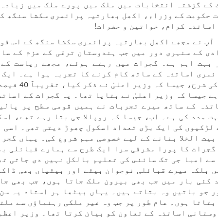
کے گزشتہ انتخابات میں ملک میں پورے ملک میں زیادہ 
ت حکومت کے وزراء، اکھل بھارتیہ پرائمری سکشا سنگھ کے
اساتذہ کرام، خواتین و حضرات!
 آپ نے مجھے اکھل بھارتیہ پرائمری سکشا سنگھ کے اس قوم
دی کے سنہری دور میں جب ہندوستان ترقی کے عزم کے سات
 بہت اہم ہے۔ گجرات میں رہتے ہوئے، مجھے ریاست کے 
ئمری اساتذہ کے ساتھ کام کرنے کا تجربہ ہوا ہے۔ ایک 
ہے جیسا کہ وزیر اعلیٰ نے بتایا تھا۔ یہ گجرات کے اساتذ
تذہ کے ساتھ میرے تجربات نے ہمیں قومی سطح پر پالی
 مدد کی ہے۔ اب، جیسا کہ روپالا جی بتا رہے تھے، اسک
 لڑکیوں کی ایک بڑی تعداد اسکول چھوڑ دیتی تھی۔ اسی ل
بیت الخلا بنانے کے لیے خصوصی مہم شروع کی۔ یہاں گجرا
گجرات کا پورا مشرقی سرا ایک طرح سے ہمارے قبائلی بھ
 سے امبا جی تک سائنس کی تعلیم بالکل نہیں دی جاتی تھ
ں بلکہ میرے قبائلی نوجوان بیٹے اور بیٹیاں بھی ڈاکٹ
 کئی بار میں جب بھی بیرون ملک جاتا ہوں، جب بھی جا
ر جو باتیں وہ بتاتے ہیں۔ یہاں بیٹھا ہر استاد یہ سن 
بتاتا ہوں۔ عام طور پر جب وہ غیر ملکی رہنماؤں سے ملتا
ستانی اساتذہ کے تعاون کو بیان کرتا تھا۔ وزیر اعظم 