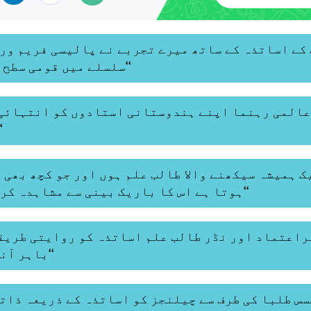
سلسلے میں قومی سطح پر بھی میری مدد کی‘‘
ساتھ یاد کر
ہوتا ہے اس کا باریک بینی سے مشاہدہ کرنا میں نے سیکھا ہے‘‘
باہر آنے کا چیلنج دیتا ہے‘‘