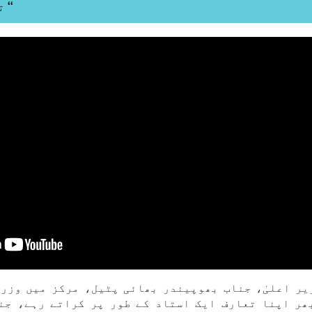
تبدیلیاں لا سکتی ہے ‘‘
یر اعلیٰ، جناب بھوپیندر بھائی پٹیل، مرکز میں وزرا
ھر اپنا تعارف ایک استاد کے طور پر کراتے رہے، جنا