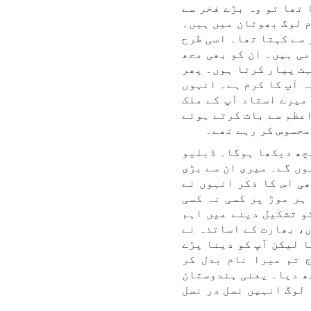
تھا تو وہ بڑے فخر سے
م لوگ بھوٹان میں ہیں۔
 سے کہتا تھا۔ اسی طرح
ی ہیں۔ ان کو بھی مجھ
ہت پیار کرتا ہوں۔ پھر
ہ آپ کا کرم ہے۔ انہوں
میرے استاد آپ کے ملک
عظم سے بات کرتے ہوئے
محسوس کر رہے تھے۔
کچھ دیکھا ہوگا۔ ڈبلیو
وں گے۔ میری ان سے بڑی
ی اس کا ذکر انہوں نے
ہر موڑ پر کسی نہ کسی
و تشکیل دینے میں اہم
ں، بھارت کے اساتذہ نے
ا لیکن آپ کو دینا پڑے
 تم میرا نام بدل کر
کھ دیا۔ یعنی ہندوستان
 لوگ انہیں نسل در نسل