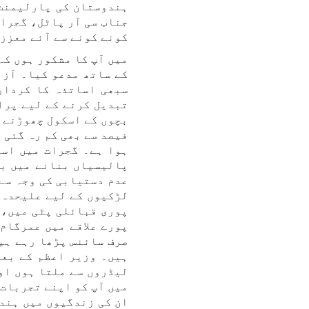
ہندوستان کی پارلیمنٹ 
جناب سی آر پاٹل، گجرا
کونے کونے سے آئے معزز 
میں آپ کا مشکور ہوں کہ
کے ساتھ مدعو کیا۔ آزا
سبھی اساتذہ کا کردار
تبدیل کرنے کے لیے پرا
فیصد سے بھی کم رہ گئی 
ہوا ہے۔ گجرات میں اسا
پالیسیاں بنانے میں بہت
عدم دستیابی کی وجہ سے
لڑکیوں کے لیے علیحدہ 
پوری قبائلی پٹی میں، 
پورے علاقے میں عمرگام
صرف سائنس پڑھا رہے ہی
ہیں۔ وزیر اعظم کے بعد
لیڈروں سے ملتا ہوں او
میں آپ کو اپنے تجربات 
ان کی زندگیوں میں ہندو