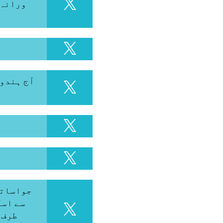
ورانہ 
جواساتذ
سے اسک
طرف 