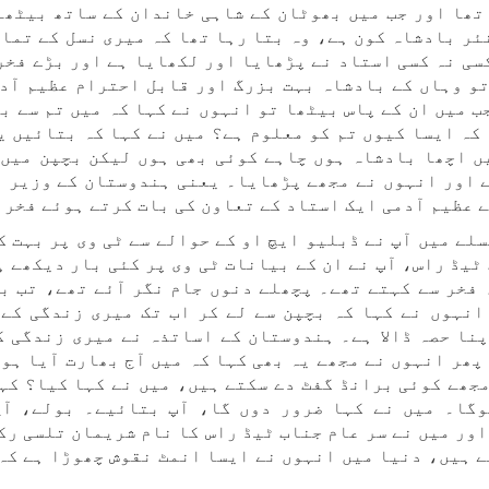
تھا اور جب میں بھوٹان کے شاہی خاندان کے ساتھ بیٹھا 
ئر بادشاہ کون ہے، وہ بتا رہا تھا کہ میری نسل کے تما
سی نہ کسی استاد نے پڑھایا اور لکھایا ہے اور بڑے فخر
تو وہاں کے بادشاہ بہت بزرگ اور قابل احترام عظیم آدم
ب میں ان کے پاس بیٹھا تو انہوں نے کہا کہ میں تم سے ب
کہ ایسا کیوں تم کو معلوم ہے؟ میں نے کہا کہ بتائیں ی
ں اچھا بادشاہ ہوں چاہے کوئی بھی ہوں لیکن بچپن میں 
ے اور انہوں نے مجھے پڑھایا۔ یعنی ہندوستان کے وزیر ا
 عظیم آدمی ایک استاد کے تعاون کی بات کرتے ہوئے فخر 
لے میں آپ نے ڈبلیو ایچ او کے حوالے سے ٹی وی پر بہت 
ٹیڈ راس، آپ نے ان کے بیانات ٹی وی پر کئی بار دیکھے ہ
 فخر سے کہتے تھے۔ پچھلے دنوں جام نگر آئے تھے، تب بھ
انہوں نے کہا کہ بچپن سے لے کر اب تک میری زندگی کے 
نا حصہ ڈالا ہے۔ ہندوستان کے اساتذہ نے میری زندگی ک
پھر انہوں نے مجھے یہ بھی کہا کہ میں آج بھارت آیا ہو
جھے کوئی برانڈ گفٹ دے سکتے ہیں، میں نے کہا کیا؟ کہ
وگا۔ میں نے کہا ضرور دوں گا، آپ بتائیے۔ بولے، آج
ور میں نے سر عام جناب ٹیڈ راس کا نام شریمان تلسی ر
 ہیں، دنیا میں انہوں نے ایسا انمٹ نقوش چھوڑا ہے کہ