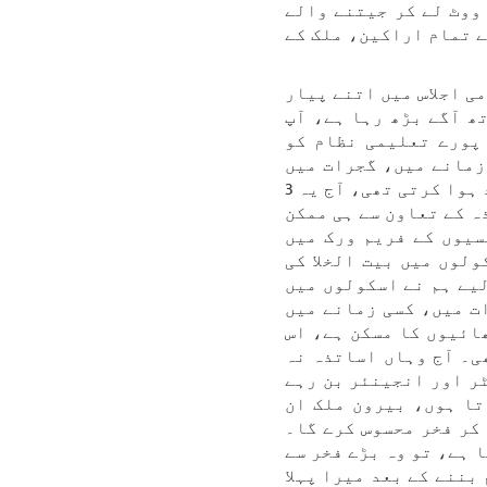
ووٹ لے کر جیتنے والے
 تمام اراکین، ملک کے
ی اجلاس میں اتنے پیار
ھ آگے بڑھ رہا ہے، آپ
پورے تعلیمی نظام کو
زمانے میں، گجرات میں
بچوں کے اسکول چھوڑنے کی شرح، جیسا کہ وزیر اعلیٰ نے ذکر کیا، تقریباً 40 فیصد ہوا کرتی تھی، آج یہ 3
ہ کے تعاون سے ہی ممکن
سیوں کے فریم ورک میں
ولوں میں بیت الخلا کی
یے ہم نے اسکولوں میں
ت میں، کسی زمانے میں
ائیوں کا مسکن ہے، اس
ی۔ آج وہاں اساتذہ نہ
ر اور انجینئر بن رہے
تا ہوں، بیرون ملک ان
کر فخر محسوس کرے گا۔
 ہے، تو وہ بڑے فخر سے
بننے کے بعد میرا پہلا