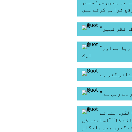
ہ وہ ہمیں سیکھنے،
’’آج ہندوستان 21ویں صدی کی ضروریات کے مطابق نئے نظام بنا رہا ہے اور
ایک
 دے رہی ہے
الگرہ منانے
ے گا‘‘ ’’اساتذہ کی
ندگیوں میں یادگار