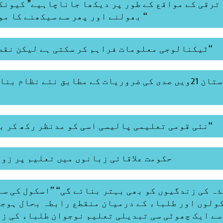
ترقی کے مواقع کے طور پر دیکھا جاناچاہیے’’ کیونک
بھولنے اور پھر سے سیکھنے کا موقع فراہم کرتے ہیں ‘‘
’’ٹیکنالوجی معلومات فراہم کر سکتی ہے لیکن نقطہ نظر نہیں‘‘
نئی قومی تعلیمی پالیسی اسی کو مدنظر رکھ کر بنائی گئی ہے‘‘
’’ حکومت علاقائی زبانوں میں تعلیم پر زور
ہ کی زندگیوں کو بھی بہتر بنائے گی‘‘ ’’اسکول کی س
ولوں اور طلباء کے درمیان منقطع رابطہ بحال ہوجائ
سے ایک چھوٹی سی تبدیلی تعلیم نوجوان طلباء کی ز