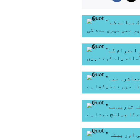
’’ گجرات کے اساتذہ کے ساتھ میرے تجربے نے پالیسی فریم ورک بنانے کے
’’بہت سے عالمی رہنما اپنے ہندوستانی استادوں کو انتہائی احترام کے
تے ہیں‘‘
’’میں ایک ہمیشہ سیکھنے والا طالب علم ہوں اور جو کچھ بھی معاشرہ میں
’’آج کا پُراعتماد اور نڈر طالب علم اساتذہ کو روایتی طریقہ تدریس سے
’’ پُرتجسس طلبا کی طرف سے چیلنجز کو اساتذہ کے ذریعہ ذاتی اور پیشہ