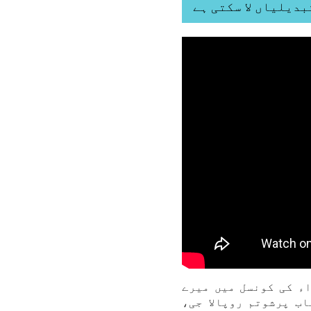
ء کی کونسل میں میرے
ب پرشوتم روپالا جی،