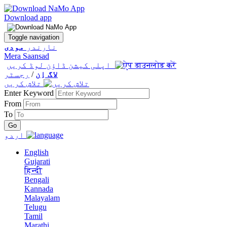
Download app
Toggle navigation
نارندر
مودی
Mera Saansad
اپلی کیشن ڈاؤن لوڈ کریں
لاگ اِن
/
رجسٹر
تلاش کریں
Enter Keyword
From
To
اردو
English
Gujarati
हिन्दी
Bengali
Kannada
Malayalam
Telugu
Tamil
Marathi