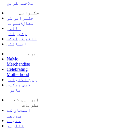
ملاحظہ کریں
حکمرانی
حکمرانی کی
مثال/نمونہ
عالمی
پذیرائی
انفو گرافکس
انسائٹس
زمرے
NaMo
Merchandise
Celebrating
Motherhood
بین الاقوامی
کیش ویکیس
یاترا
این ایم کے
نظریات
امتحان کے
سورما
مقولے
تقاریر