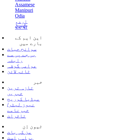
Assamese
Manipuri
Odia
اردو
ਪੰਜਾਬੀ
این ایم کے
بارے میں
سوانح حیات
بی جے پی سے
رابتہ
عوامی گوشہ
ٹائم لائن
خبر
تازہ ترین
خبریں
میڈیا کوریج
نیوز لیٹر/
خبرنامے
تاثرات
ٹیون اِن
من کی بات
براہ راست