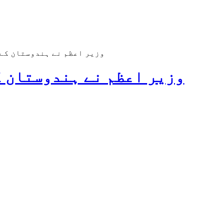
وزیر اعظم نے ہندوستان کے 76ویں یوم جمہوریہ پر مبارکباد دینے کے لیے فرانس کے صدر اور آئرلینڈ کے وزیر اعظم کا شکریہ ادا 