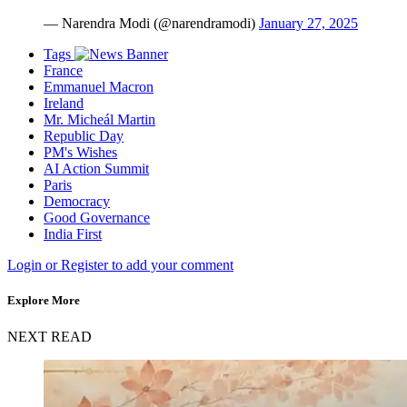
— Narendra Modi (@narendramodi)
January 27, 2025
Tags
France
Emmanuel Macron
Ireland
Mr. Micheál Martin
Republic Day
PM's Wishes
AI Action Summit
Paris
Democracy
Good Governance
India First
Login or Register to add your comment
Explore More
NEXT READ