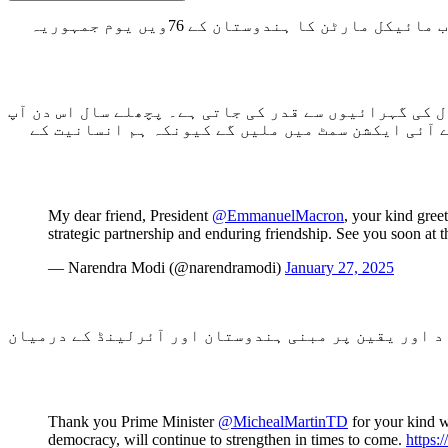
وزیر اعظم جناب نریندر مودی نے آج فرانس کے صدر عزت مآب ایمینوئل میخوا اور آئرلینڈ کے وزیر اعظم عزت مآب مائیکل مارٹن کا ہندوستان کے 76ویں یوم جمہوریہ
شات کی دل کی گہرائیوں سے قدر کی جاتی ہے۔ پچھلے سال اس دن آپ
 آئی ایکشن سمٹ میں ملیں گے کیونکہ ہم انسانیت کے
My dear friend, President
@EmmanuelMacron
, your kind gree
strategic partnership and enduring friendship. See you soon a
— Narendra Modi (@narendramodi)
January 27, 2025
د اور یقین پر مبنی ہندوستان اور آئرلینڈ کے درمیان
Thank you Prime Minister
@MichealMartinTD
for your kind w
democracy, will continue to strengthen in times to come.
https