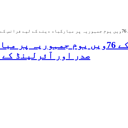
کیا
وزیر اعظم نے ہندوستان کے 76ویں یوم 
صدر اور آئرلینڈ کے 