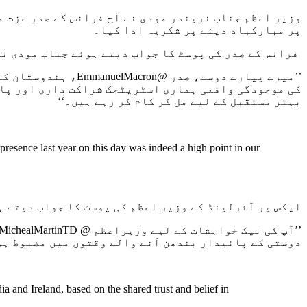
پر مبارکباد دینے پر شکریہ ادا کیا۔
فرانس کے صدر کی پوسٹ کا جواب دیتے ہوئے جناب مودی نے
’’میرے پیارے دوست، صدر @
EmmanuelMacron
کی موجودگی واقعی ہماری اسٹریٹجک شراکت داری اور پائی
بہتر مستقبل کے لیے مل کر کام کر رہے ہیں۔‘‘
presence last year on this day was indeed a high point in our
ایکس پر آئرلینڈ کے وزیر اعظم کی پوسٹ کا جواب دیتے ہ
’’آپ کی نیک خواہشات کے لیے وزیراعظم @
MichealMartinTD
دوستی کے پائیدار بندھن آنے والے وقتوں میں مضبوط ہو
a and Ireland, based on the shared trust and belief in