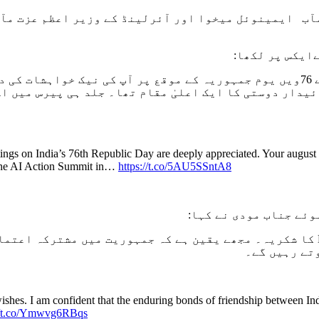
ایکس پر لکھا:
، ہندوستان کے 76ویں یوم جمہوریہ کے موقع پر آپ کی نیک خواہ
دار دوستی کا ایک اعلیٰ مقام تھا۔ جلد ہی پیرس میں اے
tings on India’s 76th Republic Day are deeply appreciated. Your august 
t the AI Action Summit in…
https://t.co/5AU5SSntA8
وئے جناب مودی نے کہا:
کا شکریہ۔ مجھے یقین ہے کہ جمہوریت میں مشترکہ اعتما
تے رہیں گے۔
ishes. I am confident that the enduring bonds of friendship between Indi
://t.co/Ymwvg6RBqs