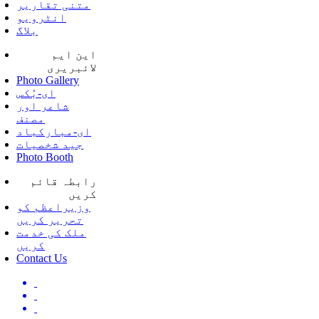
متنی تقاریر
انٹرویو
بلاگ
این ایم
لائبریری
Photo Gallery
ای-بُکس
شاعر اور
مصنف
ای-مبارکباد
جید شخصیات
Photo Booth
رابطہ قائم
کریں
وزیراعظم کو
تحریر کریں
ملک کی خدمت
کریں
Contact Us