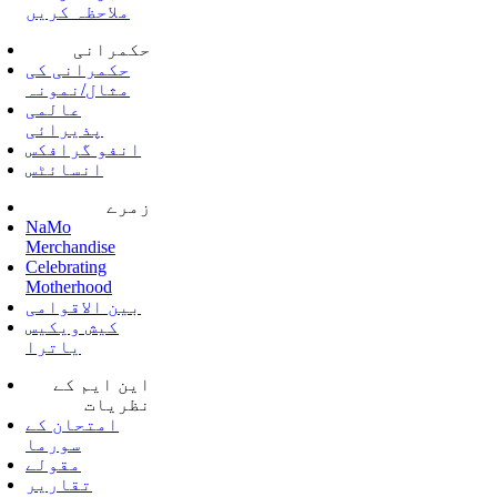
ملاحظہ کریں
حکمرانی
حکمرانی کی
مثال/نمونہ
عالمی
پذیرائی
انفو گرافکس
انسائٹس
زمرے
NaMo
Merchandise
Celebrating
Motherhood
بین الاقوامی
کیش ویکیس
یاترا
این ایم کے
نظریات
امتحان کے
سورما
مقولے
تقاریر