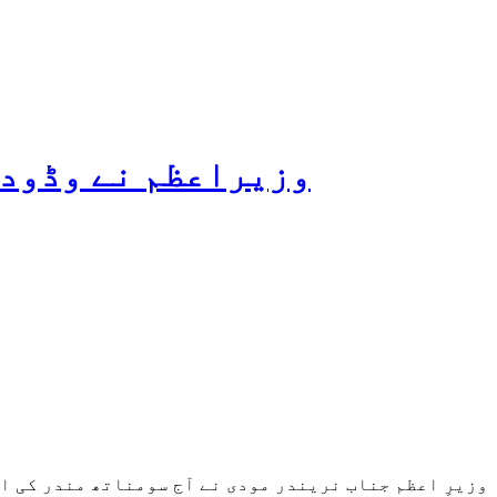
وزیراعظم نے وڈودر
وزیرِ اعظم جناب نریندر مودی نے آج سومناتھ مندر کی ا