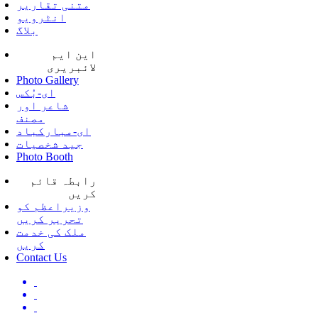
متنی تقاریر
انٹرویو
بلاگ
این ایم
لائبریری
Photo Gallery
ای-بُکس
شاعر اور
مصنف
ای-مبارکباد
جید شخصیات
Photo Booth
رابطہ قائم
کریں
وزیراعظم کو
تحریر کریں
ملک کی خدمت
کریں
Contact Us