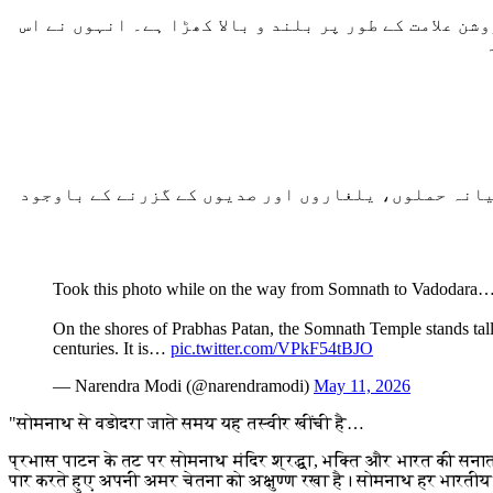
 علامت کے طور پر بلند و بالا کھڑا ہے۔ انہوں نے اس
یانہ حملوں، یلغاروں اور صدیوں کے گزرنے کے باوجود
Took this photo while on the way from Somnath to Vadodara
On the shores of Prabhas Patan, the Somnath Temple stands tall as
centuries. It is…
pic.twitter.com/VPkF54tBJO
— Narendra Modi (@narendramodi)
May 11, 2026
"सोमनाथ से वडोदरा जाते समय यह तस्वीर खींची है…
प्रभास पाटन के तट पर सोमनाथ मंदिर श्रद्धा, भक्ति और भारत की सनात
पार करते हुए अपनी अमर चेतना को अक्षुण्ण रखा है। सोमनाथ हर भारती