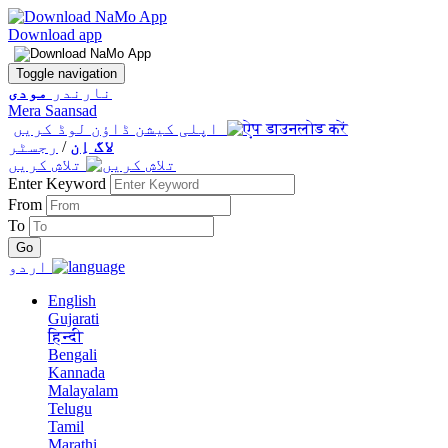
Download app
Toggle navigation
نارندر
مودی
Mera Saansad
اپلی کیشن ڈاؤن لوڈ کریں
لاگ اِن
/
رجسٹر
تلاش کریں
Enter Keyword
From
To
اردو
English
Gujarati
हिन्दी
Bengali
Kannada
Malayalam
Telugu
Tamil
Marathi