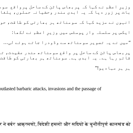
وزیرِ اعظم نے کہا کہ پربھاس پاٹن کے ساحل پرواقع سومن
بات پر زور دیا کہ یہ ابدی مندر وحشیانہ حملوں، یلغار
انہوں نے مزید کہا کہ سومناتھ ہر بھارتی کو طاقت، حو
ایکس پر سلسلہ وار پوسٹس میں وزیرِ اعظم نے لکھا:
“میں نے یہ تصویر سومناتھ سے وڈودرا جاتے ہوئے لی…
پربھاس پاٹن کے ساحل پر واقع سومناتھ مندر عقیدت، تا
قائم رہا ہے۔ یہ ابدی ہے۔ سومناتھ ہر بھارتی کو طاقت
ہر ہر مہادیو!”
outlasted barbaric attacks, invasions and the passage of
े बर्बर आक्रमणों, विदेशी हमलों और सदियों के चुनौतीपूर्ण कालखंड को