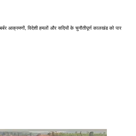
्बर आक्रमणों, विदेशी हमलों और सदियों के चुनौतीपूर्ण कालखंड को पार