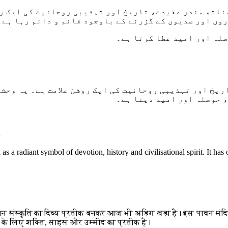
اتھ مندر عقیدت، تاریخ اور تہذیبی روحانیت کی ایک روشن
وں اور صدیوں کے گزرنے کے باوجود قائم و دائم رہا ہے۔
صلہ اور امید عطا کرتا ہے۔
ریخ اور تہذیبی روحانیت کی ایک روشن علامت ہے۔ یہ وحش
، حوصلہ اور امید دیتا ہے۔
…
 a radiant symbol of devotion, history and civilisational spirit. It has 
न संस्कृति का दिव्य प्रतीक बनकर आज भी अडिग खड़ा है। इस पावन मंदिर न
य के लिए शक्ति, साहस और उम्मीद का प्रतीक है।