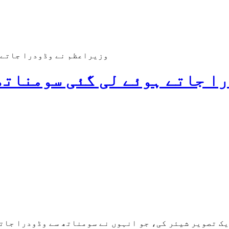
وزیراعظم نے وڈودرا جاتے 
ا جاتے ہوئے لی گئی سومناتھ 
یک تصویر شیئر کی، جو انہوں نے سومناتھ سے وڈودرا جات