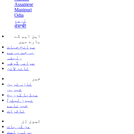
Assamese
Manipuri
Odia
اردو
ਪੰਜਾਬੀ
این ایم کے
بارے میں
سوانح حیات
بی جے پی سے
رابتہ
عوامی گوشہ
ٹائم لائن
خبر
تازہ ترین
خبریں
میڈیا کوریج
نیوز لیٹر/
خبرنامے
تاثرات
ٹیون اِن
من کی بات
براہ راست