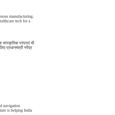
genous manufacturing.
althcare tech for a
ि सांस्कृतिक परंपराएं भी
ए प्रधानमंत्री नरेंद्र
nd navigation
ure is helping India