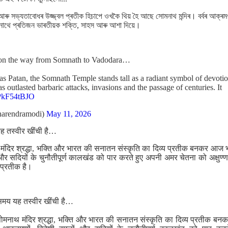
আৰু সভ্যতাবোধৰ উজ্জ্বল প্ৰতীক হিচাপে ওখকৈ থিয় হৈ আছে সোমনাথ মন্দিৰ। বৰ্বৰ আক্ৰ
থে প্ৰতিজন ভাৰতীয়ক শক্তি, সাহস আৰু আশা দিয়ে।
 on the way from Somnath to Vadodara…
as Patan, the Somnath Temple stands tall as a radiant symbol of devotio
 has outlasted barbaric attacks, invasions and the passage of centuries. It
VPkF54tBJO
arendramodi)
May 11, 2026
ह तस्वीर खींची है…
ंदिर श्रद्धा, भक्ति और भारत की सनातन संस्कृति का दिव्य प्रतीक बनकर आज 
ं और सदियों के चुनौतीपूर्ण कालखंड को पार करते हुए अपनी अमर चेतना को अक्षु
प्रतीक है।
समय यह तस्वीर खींची है…
ोमनाथ मंदिर श्रद्धा, भक्ति और भारत की सनातन संस्कृति का दिव्य प्रतीक ब