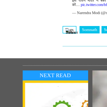
इस पावन मंदिर ने बर्ब
को…
pic.twitter.com
— Narendra Modi (@n
Tags
Somnath
S
NEXT READ