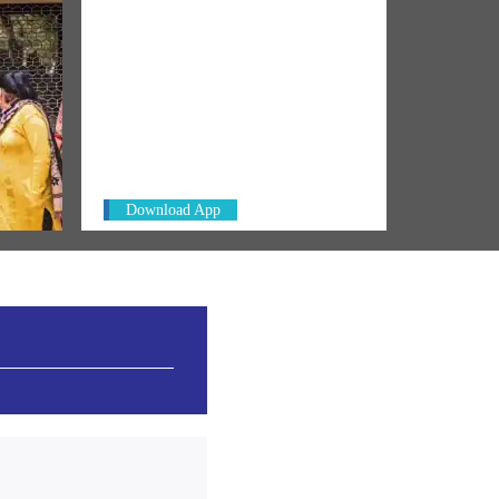
NM ON THE GO
Always be the first to hear from the
rm
PM. Get the App Now!
 govt
Download App