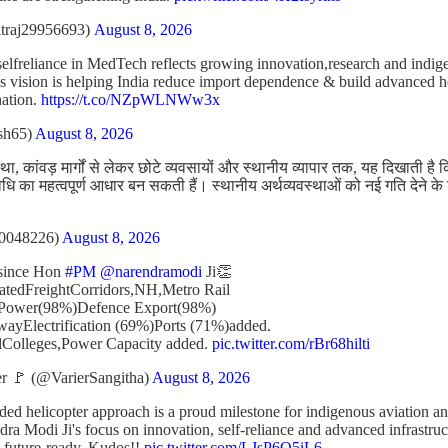
traj29956693)
August 8, 2026
selfreliance in MedTech reflects growing innovation,research and indi
's vision is helping India reduce import dependence & build advanced he
nation.
https://t.co/NZpWLNWw3x
sh65)
August 8, 2026
ा, कांवड़ मार्गों से लेकर छोटे व्यवसायों और स्थानीय व्यापार तक, यह दिखाती है क
 का महत्वपूर्ण आधार बन सकती हैं। स्थानीय अर्थव्यवस्थाओं को नई गति देने के लि
80048226)
August 8, 2026
 since Hon
#PM
@narendramodi
Ji👏
catedFreightCorridors,NH,Metro Rail
ar Power(98%)Defence Export(98%)
ayElectrification (69%)Ports (71%)added.
lColleges,Power Capacity added.
pic.twitter.com/rBr68hilti
r 🚩 (@VarierSangitha)
August 8, 2026
-guided helicopter approach is a proud milestone for indigenous aviation a
ra Modi Ji's focus on innovation, self-reliance and advanced infrastruct
d future-ready. Kudos!!
pic.twitter.com/LJsP6Q5iL6