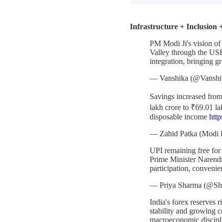
Infrastructure + Inclusio
PM Modi Ji's vision of 
Valley through the USBR
integration, bringing g
— Vanshika (@Vanshi
Savings increased fro
lakh crore to ₹69.01 l
disposable income
htt
— Zahid Patka (Modi 
UPI remaining free for 
Prime Minister Narendra
participation, convenie
— Priya Sharma (@Sh
India's forex reserves r
stability and growing 
macroeconomic discipli