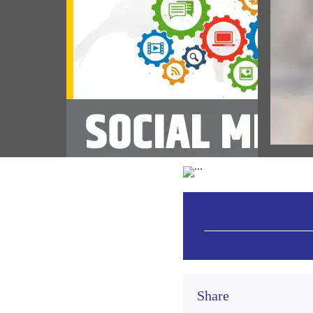
POP
শ্ৰী ৰা
প্ৰধানমন
চ'ছিয়েল মিডিয়া কৰ্ণাৰ 08 আগষ্ট 2026
(August 08, 2026)
Vie
Share