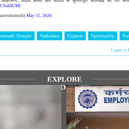
र आक्रमणों, विदेशी हमलों और सदियों के चुनौतीपूर्ण कालखंड को पार क
/bfCSuf4UMl
arendramodi)
May 11, 2026
omnath Temple
Vadodara
Gujarat
Spirituality
So
Login or 
EXPLORE
MORE