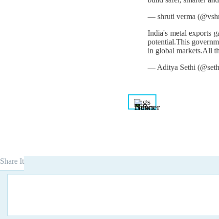
— shruti verma (@vsh
India's metal exports 
potential.This governme
in global markets.All 
— Aditya Sethi (@seth
Tags
Share It