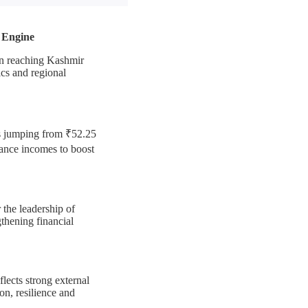
 Engine
ain reaching Kashmir
ics and regional
s jumping from ₹52.25
ance incomes to boost
 the leadership of
thening financial
flects strong external
n, resilience and