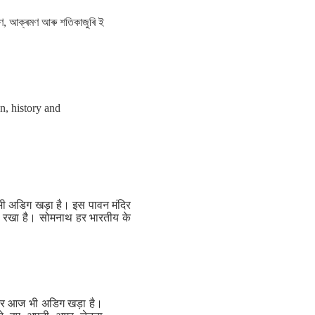
মণ, আক্ৰমণ আৰু শতিকাজুৰি ই
n, history and
भी अडिग खड़ा है। इस पावन मंदिर
ण्ण रखा है। सोमनाथ हर भारतीय के
नकर आज भी अडिग खड़ा है।