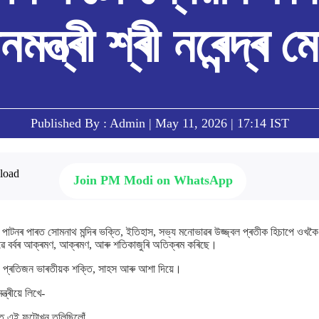
নমন্ত্ৰী শ্ৰী নৰেন্দ্ৰ ম
Published By : Admin | May 11, 2026 | 17:14 IST
Join PM Modi on WhatsApp
ভাস পাটনৰ পাৰত সোমনাথ মন্দিৰ ভক্তি, ইতিহাস, সভ্য মনোভাৱৰ উজ্জ্বল প্ৰতীক হিচাপে ওখকৈ
ৱে বৰ্বৰ আক্ৰমণ, আক্ৰমণ, আৰু শতিকাজুৰি অতিক্ৰম কৰিছে।
াথে প্ৰতিজন ভাৰতীয়ক শক্তি, সাহস আৰু আশা দিয়ে।
ত্ৰীয়ে লিখে-
 এই ফটোখন তুলিছিলোঁ...