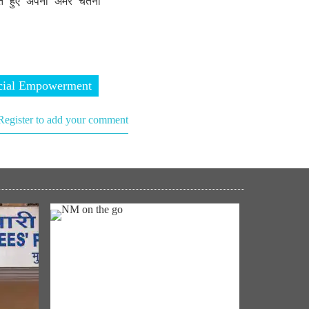
रते हुए अपनी अमर चेतना
cial Empowerment
Register to add your comment