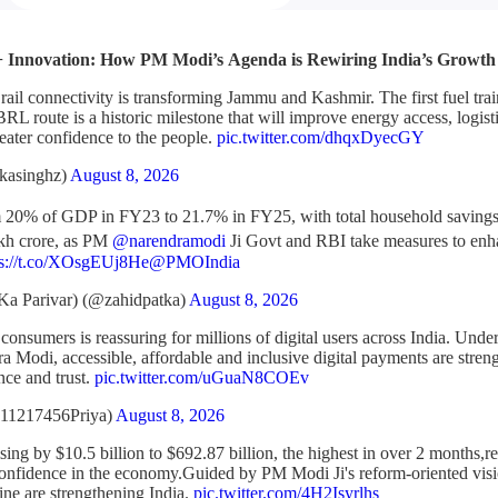
n + Innovation: How PM Modi’s Agenda is Rewiring India’s Growth
rail connectivity is transforming Jammu and Kashmir. The first fuel tr
L route is a historic milestone that will improve energy access, logist
reater confidence to the people.
pic.twitter.com/dhqxDyecGY
kasinghz)
August 8, 2026
m 20% of GDP in FY23 to 21.7% in FY25, with total household saving
akh crore, as PM
@narendramodi
Ji Govt and RBI take measures to enh
ps://t.co/XOsgEUj8He
@PMOIndia
Ka Parivar) (@zahidpatka)
August 8, 2026
consumers is reassuring for millions of digital users across India. Under
 Modi, accessible, affordable and inclusive digital payments are streng
nce and trust.
pic.twitter.com/uGuaN8COEv
11217456Priya)
August 8, 2026
ising by $10.5 billion to $692.87 billion, the highest in over 2 months,re
confidence in the economy.Guided by PM Modi Ji's reform-oriented visio
ne are strengthening India.
pic.twitter.com/4H2Isyrlhs