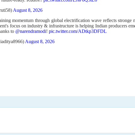
ruti58)
August 8, 2026
gaining momentum through global electrification wave reflects stronge
nt's focus on industry & infrastructure is helping Indian producers em
thanks to
@narendramodi
!
pic.twitter.com/ADtkp3DFDL
iaditya8966)
August 8, 2026