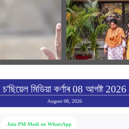
ULAR SPEECHES
MEDIA COVERAGE
ম জনমভূমি মন্দিৰৰ ধ্বজাৰোহণ উৎসৱত
EPFO settles 8.3 crore claims in
্ত্ৰীৰ সম্বোধনৰ অসমীয়া অনুবাদ
FY26; cheque leaf upload refo
benefits 7 crore members, says
w All
View All
চ'ছিয়েল মিডিয়া কৰ্ণাৰ 08 আগষ্ট 2026
August 08, 2026
Join PM Modi on WhatsApp