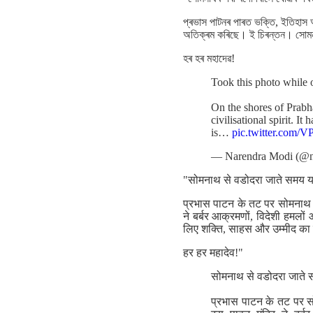
প্ৰভাস পাটনৰ পাৰত ভক্তি, ইতিহাস 
অতিক্ৰম কৰিছে। ই চিৰন্তন। সোমনা
হৰ হৰ মহাদেৱ!
Took this photo while
On the shores of Prabh
civilisational spirit. It
is…
pic.twitter.com/
— Narendra Modi (@n
"सोमनाथ से वडोदरा जाते समय य
प्रभास पाटन के तट पर सोमनाथ म
ने बर्बर आक्रमणों, विदेशी हमलो
लिए शक्ति, साहस और उम्मीद का 
हर हर महादेव!"
सोमनाथ से वडोदरा जाते 
प्रभास पाटन के तट पर स