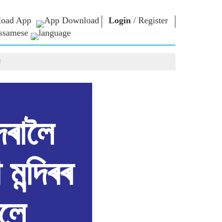
oad App
Login
/
Register
ssamese
ে
াধাৰা
এন এম লাইব্ৰেৰী
সংযুক্ত হওঁক
ors
Photo Gallery
প্ৰধানমন্ত্ৰীলৈ লিখক
ই গ্ৰন্থ
দেশলৈ সেৱা আগবঢ়াওঁক
কবি আৰু লেখক
Contact Us
ই-শুভেচ্ছা
বিখ্যাত ব্যক্তি
ৰালৈ
Photo Booth
ন্দিৰৰ
িলে