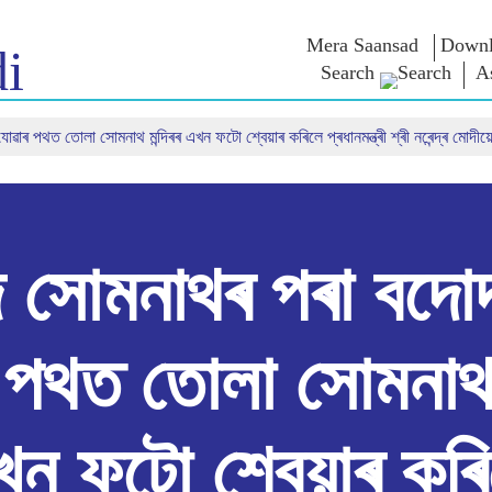
Mera Saansad
Downl
i
Search
A
ৰ পথত তোলা সোমনাথ মন্দিৰৰ এখন ফটো শ্বেয়াৰ কৰিলে প্ৰধানমন্ত্ৰী শ্ৰী নৰেন্দ্ৰ মোদীয়
শাসন
শ্ৰেণীসমূহ
এন এম চিন্ত
শাসন দৃষ্টান্ত
NaMo Merchandise
Exam Warri
ম্প্ৰচাৰ
বিশ্বজোৰা স্বীকৃতি
Celebrating
উক্তি
Motherhood
তথ্যসূচক
ভাষণ
আন্তঃৰাষ্ট্ৰীয়
অন্তৰ্দৃষ্টি
লিখিত ভাষণ
Kashi Vikas Yatra
সাক্ষাৎকাৰ
 সোমনাথৰ পৰা বদোদ
ব্লগ
 পথত তোলা সোমনাথ ম
ন ফটো শ্বেয়াৰ কৰ