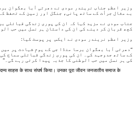
وزیر اعظم جناب نریندر مودی نے دھرتی آبا بھگوان برسا
بے مثال جرأت کے ساتھ پانی، جنگل اور زمین کے تحفظ کے
جناب مودی نے مزید کہا کہ ان کی پوری زندگی قبائلی برا
کچھ قربان کر دینے کی ان کی داستان ہر نسل میں حب الو
وزیر اعظم نریندر مودی نے ایکس پر پوسٹ کیا:
“دھرتی آبا بھگوان برسا منڈا جی کے یومِ شہادت پر میں 
کے ساتھ جدوجہد کی۔ ان کی پوری زندگی قبائلی سماج کی ع
کی ہر نسل میں حب الوطنی کا جذبہ پیدا کرتی رہے گی۔”
्ध अदम्य साहस के साथ संघर्ष किया। उनका पूरा जीवन जनजातीय समाज के