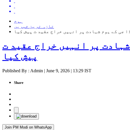
ہوم
تازہ ترین خبریں
 جی کے یوم شہادت پر انہیں خراج عقید ت پیش کیا
شہادت پر انہیں خراج عقید ت
پیش کیا
Published By : Admin | June 9, 2026 | 13:29 IST
Share
Join PM Modi on WhatsApp