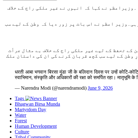
وزیراعظم نے کہا کہ انہوں نے غیر ملکی راج کے خلاف
ہی۔وزیر اعظم نے اس بات پر زور دیا کہ وطن کے لیے سب
کے تحفظ کے لیے غیر ملکی راج کے خلاف بے مثال جرأت
ِ وطن کے لیے سب کچھ قربان کرنے کی ان کی داستان ملک
धरती आबा भगवान बिरसा मुंडा जी के बलिदान दिवस पर उन्हें कोटि-कोट
स्वाभिमान, संस्कृति और अधिकारों की रक्षा को समर्पित रहा। मातृभूमि के
— Narendra Modi (@narendramodi)
June 9, 2026
Tags
Bhagwan Birsa Munda
Martyrdom Day
Water
Forest
Human Development
Culture
Tribal Community