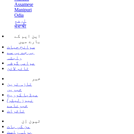
Assamese
Manipuri
Odia
اردو
ਪੰਜਾਬੀ
این ایم کے
بارے میں
سوانح حیات
بی جے پی سے
رابتہ
عوامی گوشہ
ٹائم لائن
خبر
تازہ ترین
خبریں
میڈیا کوریج
نیوز لیٹر/
خبرنامے
تاثرات
ٹیون اِن
من کی بات
براہ راست