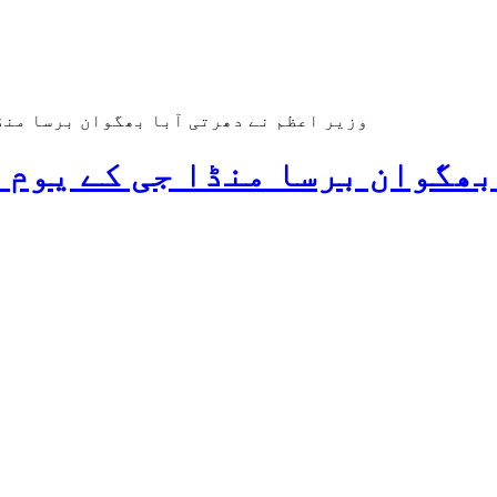
وزیر اعظم نے دھرتی آبا بھگوان برسا منڈا
بھگوان برسا منڈا جی کے یوم 