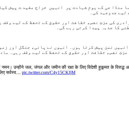
 منڈا جی کے یومِ شہادت پر انہیں خراج عقید ت پیش کیا۔
 لیے جدوجہد کی۔
دری کی عزتِ نفس، ثقافت اور حقوق کے تحفظ کے لیے وقف ر
طنی کا جذبہ پیدا کرتی رہے گی۔
انہیں نمن پیش کرتا ہوں۔ انہوں نے پانی، جنگل اور زمین 
زتِ نفس، ثقافت اور حقوق کے تحفظ کے لیے وقف رہی۔ مادر
ि नमन। उन्होंने जल, जंगल और जमीन की रक्षा के लिए विदेशी हुकूमत के विरुद
 लिए सर्वस्व…
pic.twitter.com/C4y15CKfjM