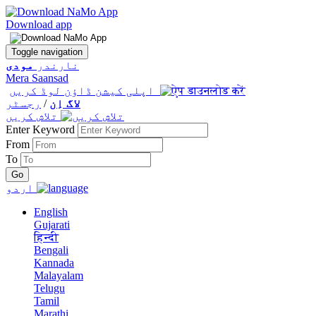
Download app
Toggle navigation
نارندر
مودی
Mera Saansad
اپلی کیشن ڈاؤن لوڈ کریں
لاگ اِن
/
رجسٹر
تلاش کریں
Enter Keyword
From
To
اردو
English
Gujarati
हिन्दी
Bengali
Kannada
Malayalam
Telugu
Tamil
Marathi