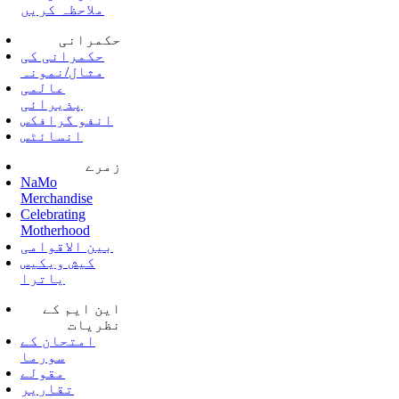
ملاحظہ کریں
حکمرانی
حکمرانی کی
مثال/نمونہ
عالمی
پذیرائی
انفو گرافکس
انسائٹس
زمرے
NaMo
Merchandise
Celebrating
Motherhood
بین الاقوامی
کیش ویکیس
یاترا
این ایم کے
نظریات
امتحان کے
سورما
مقولے
تقاریر