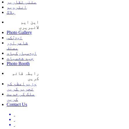
متنی تقاریر
انٹرویو
بلاگ
این ایم
لائبریری
Photo Gallery
ای-بُکس
شاعر اور
مصنف
ای-مبارکباد
جید شخصیات
Photo Booth
رابطہ قائم
کریں
وزیراعظم کو
تحریر کریں
ملک کی خدمت
کریں
Contact Us