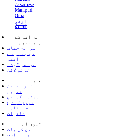
Assamese
Manipuri
Odia
اردو
ਪੰਜਾਬੀ
این ایم کے
بارے میں
سوانح حیات
بی جے پی سے
رابتہ
عوامی گوشہ
ٹائم لائن
خبر
تازہ ترین
خبریں
میڈیا کوریج
نیوز لیٹر/
خبرنامے
تاثرات
ٹیون اِن
من کی بات
براہ راست