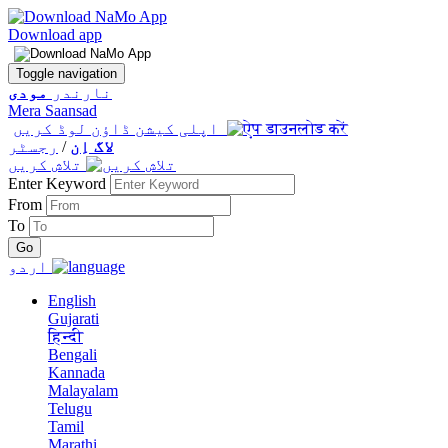
Download app
Toggle navigation
نارندر
مودی
Mera Saansad
اپلی کیشن ڈاؤن لوڈ کریں
لاگ اِن
/
رجسٹر
تلاش کریں
Enter Keyword
From
To
اردو
English
Gujarati
हिन्दी
Bengali
Kannada
Malayalam
Telugu
Tamil
Marathi