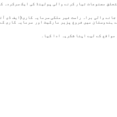
تعلق مصنوعات تیار کرنے والی پولینڈ کی ایک سرکردہ کم
جانے والی براہ راست غیر ملکی سرمایہ کاری (ایف ڈی آئ
 ہندوستان میں فروغ پزیر مارکیٹ اور سرمایہ کاری کے م
مواقع کے لیے اپنا شکریہ ادا کیا۔