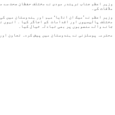
وزیر اعظم جناب نریندر مودی نے مختلف حفظان صحت سے م
ملاقات کی۔
وزیر اعظم نے ’میک ان انڈیا‘ مہم اور ہندوستان میں کی 
مختلف پالیسیوں اور اقدامات کو اجاگر کیا ۔ انہوں نے
جانے والے منصوبوں پر بھی تبادلہ خیال کیا۔
محترمہ پوسلزنی نے ہندوستان میں پیش کردہ تعاون اور 