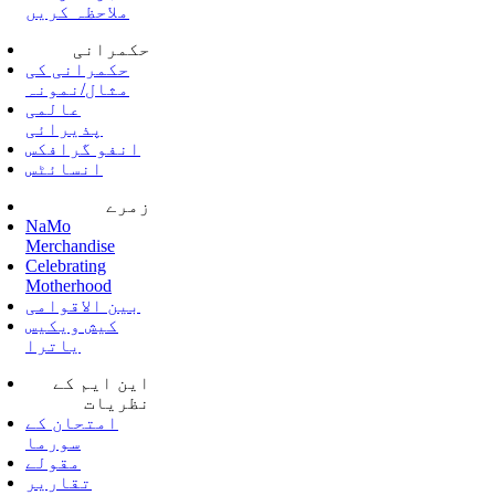
ملاحظہ کریں
حکمرانی
حکمرانی کی
مثال/نمونہ
عالمی
پذیرائی
انفو گرافکس
انسائٹس
زمرے
NaMo
Merchandise
Celebrating
Motherhood
بین الاقوامی
کیش ویکیس
یاترا
این ایم کے
نظریات
امتحان کے
سورما
مقولے
تقاریر