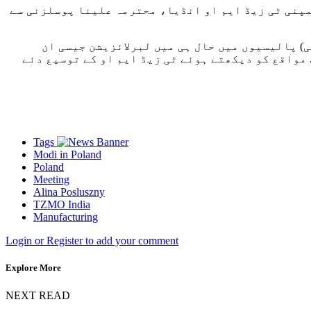
پنی ٹی زیڈ ایم او انڈیا، محترمہ علینا پوسلزنی سے
ی) پالیسیوں میں حال ہی میں لبرلائزیشن جیسی ان
واقع کو دیکھتے ہوئے ٹی زیڈ ایم او کے توسیع دئے
Tags
Modi in Poland
Poland
Meeting
Alina Posluszny
TZMO India
Manufacturing
Login or Register to add your comment
Explore More
NEXT READ