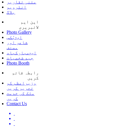
متنی تقاریر
انٹرویو
بلاگ
این ایم
لائبریری
Photo Gallery
ای-بُکس
شاعر اور
مصنف
ای-مبارکباد
جید شخصیات
Photo Booth
رابطہ قائم
کریں
وزیراعظم کو
تحریر کریں
ملک کی خدمت
کریں
Contact Us