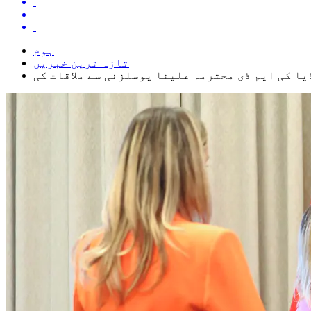
ہوم
تازہ ترین خبریں
یا کی ایم ڈی محترمہ علینا پوسلزنی سے ملاقات کی