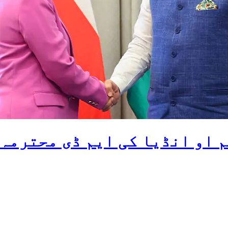
م او انڈیا کی ایم ڈی محترمہ 