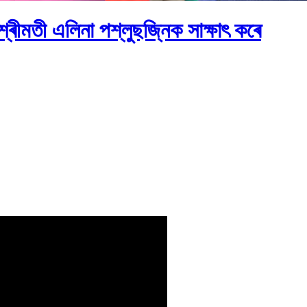
শ্ৰীমতী এলিনা পশ্লুছজ্নিক সাক্ষাৎ কৰে