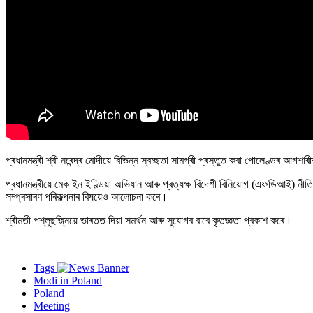
প্ৰধানমন্ত্ৰী শ্ৰী নৰেন্দ্ৰ মোদীয়ে বিভিন্ন স্বচ্ছতা সামগ্ৰী প্ৰস্তুত কৰা পোলেণ্ডৰ আ
প্ৰধানমন্ত্ৰীয়ে মেক ইন ইণ্ডিয়া অভিযান আৰু প্ৰত্যক্ষ বিদেশী বিনিয়োগ (এফডিআই)
সম্প্ৰসাৰণ পৰিকল্পনাৰ বিষয়েও আলোচনা কৰে।
শ্ৰীমতী পশ্লুছজ্নিয়ে ভাৰতত দিয়া সমৰ্থন আৰু সুযোগৰ বাবে কৃতজ্ঞতা প্ৰকাশ কৰে।
Tags
Modi in Poland
Poland
Meeting