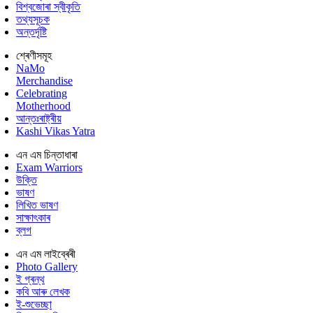
বিশ্বজোৰা স্বীকৃতি
তথ্যসূচক
অন্তৰ্দৃষ্টি
শ্ৰেণীসমূহ
NaMo
Merchandise
Celebrating
Motherhood
আন্তঃৰাষ্ট্ৰীয়
Kashi Vikas Yatra
এন এম চিন্তাধাৰা
Exam Warriors
উক্তি
ভাষণ
লিখিত ভাষণ
সাক্ষাৎকাৰ
ব্লগ
এন এম লাইব্ৰেৰী
Photo Gallery
ই গ্ৰন্থ
কবি আৰু লেখক
ই-শুভেচ্ছা