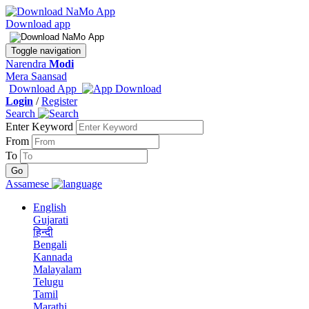
Download app
Toggle navigation
Narendra
Modi
Mera Saansad
Download App
Login
/
Register
Search
Enter Keyword
From
To
Assamese
English
Gujarati
हिन्दी
Bengali
Kannada
Malayalam
Telugu
Tamil
Marathi