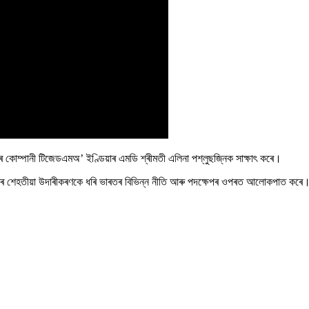
গশাৰীৰ কোম্পানী টিজেডএমঅ’ ইণ্ডিয়াৰ এমডি শ্ৰীমতী এলিনা পশ্লুছজ্নিক সাক্ষাৎ কৰে।
 নীতিৰ শেহতীয়া উদাৰীকৰণকে ধৰি ভাৰতৰ বিভিন্ন নীতি আৰু পদক্ষেপৰ ওপৰত আলোকপাত কৰে।