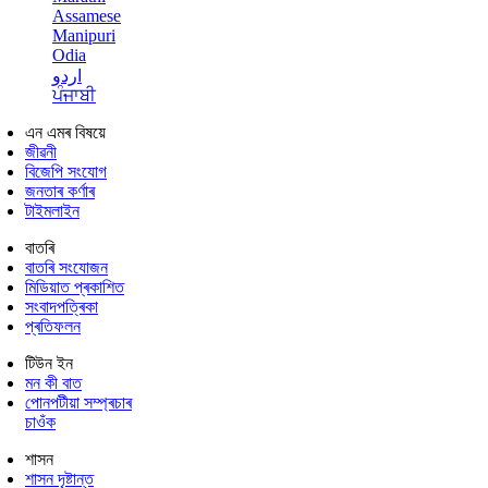
Assamese
Manipuri
Odia
اردو
ਪੰਜਾਬੀ
এন এমৰ বিষয়ে
জীৱনী
বিজেপি সংযোগ
জনতাৰ কৰ্ণাৰ
টাইমলাইন
বাতৰি
বাতৰি সংযোজন
মিডিয়াত প্ৰকাশিত
সংবাদপত্ৰিকা
প্ৰতিফলন
টিউন ইন
মন কী বাত
পোনপটীয়া সম্প্ৰচাৰ
চাওঁক
শাসন
শাসন দৃষ্টান্ত