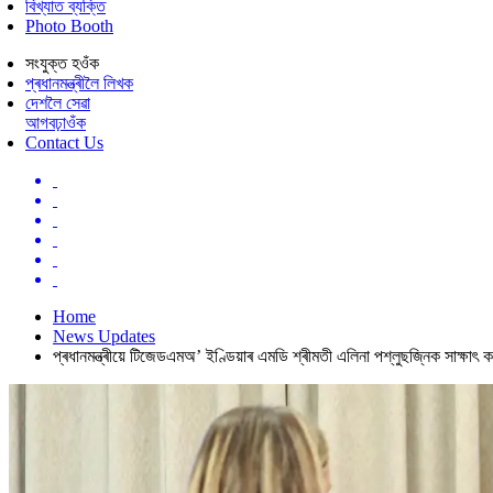
বিখ্যাত ব্যক্তি
Photo Booth
সংযুক্ত হওঁক
প্ৰধানমন্ত্ৰীলৈ লিখক
দেশলৈ সেৱা
আগবঢ়াওঁক
Contact Us
Home
News Updates
প্ৰধানমন্ত্ৰীয়ে টিজেডএমঅ’ ইণ্ডিয়াৰ এমডি শ্ৰীমতী এলিনা পশ্লুছজ্নিক সাক্ষাৎ 