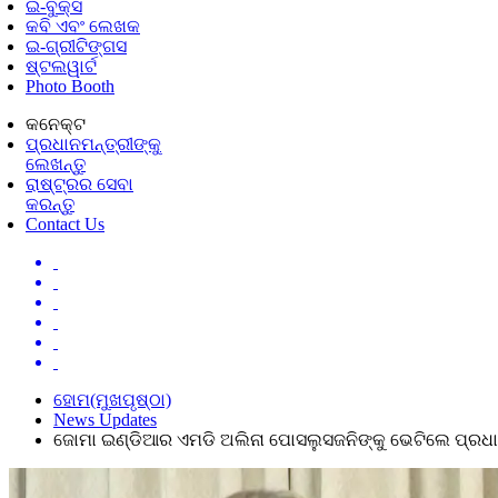
ଇ-ବୁକ୍ସ
କବି ଏବଂ ଲେଖକ
ଇ-ଗ୍ରୀଟିଙ୍ଗସ
ଷ୍ଟଲୱାର୍ଟ
Photo Booth
କନେକ୍ଟ
ପ୍ରଧାନମନ୍ତ୍ରୀଙ୍କୁ
ଲେଖନ୍ତୁ
ରାଷ୍ଟ୍ରର ସେବା
କରନ୍ତୁ
Contact Us
ହୋମ(ମୁଖପୃଷ୍ଠା)
News Updates
ଜୋମା ଇଣ୍ଡିଆର ଏମଡି ଅଲିନା ପୋସଲୁସଜନିଙ୍କୁ ଭେଟିଲେ ପ୍ରଧା