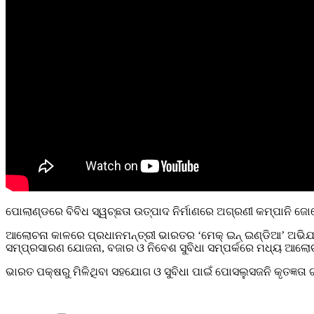
ପୋଲାଣ୍ଡରେ ବିବିଧ ସ୍ୱଚ୍ଛତା ଉତ୍ପାଦ ନିର୍ମାଣରେ ଅଗ୍ରଣୀ କମ୍ପାନି ଜୋ
ଆଲୋଚନା କାଳରେ ପ୍ରଧାନମନ୍ତ୍ରୀ ଭାରତର ‘ମେକ୍ ଇନ୍ ଇଣ୍ଡିଆ’ ଅଭି
ସମ୍ପ୍ରସାରଣ ଯୋଜନା, ବଜାର ଓ ନିବେଶ ସୁବିଧା ସମ୍ପର୍କରେ ମଧ୍ୟ ଆଲୋ
ଭାରତ ପକ୍ଷରୁ ମିଳିଥିବା ସହଯୋଗ ଓ ସୁବିଧା ପାଇଁ ପୋସଲୁସଜନି କୃତଜ୍ଞତା