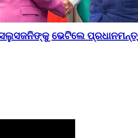
ଲୁସଜନିଙ୍କୁ ଭେଟିଲେ ପ୍ରଧାନମନ୍ତ୍