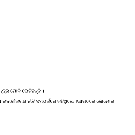
ଦ୍ର ମୋଦି ଭେଟିଛନ୍ତି ।
ବା ଉଦାରୀକରଣ ନୀତି ସମ୍ପର୍କରେ କହିଥିଲେ ।ଭାରତରେ ଜୋମୋର