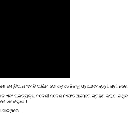
ମୋ ଇଣ୍ଡିଆର ଏମଡି ଅଲିନା ପୋସଲୁସଜନିଙ୍କୁ ପ୍ରଧାନମନ୍ତ୍ରୀ ଶ୍ରୀ ନରେନ୍
ଯାନ ଏବଂ ପ୍ରତ୍ୟକ୍ଷ ବିଦେଶୀ ନିବେଶ (ଏଫଡିଆଇ)ରେ ଗ୍ରହଣ କରାଯାଇଥି
ଚନା ହୋଇଥିଲା ।
 ଗଣାଇଥିଲେ ।