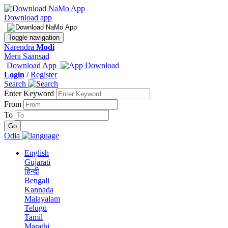
Download app
Toggle navigation
Narendra
Modi
Mera Saansad
Download App
Login
/
Register
Search
Enter Keyword
From
To
Odia
English
Gujarati
हिन्दी
Bengali
Kannada
Malayalam
Telugu
Tamil
Marathi