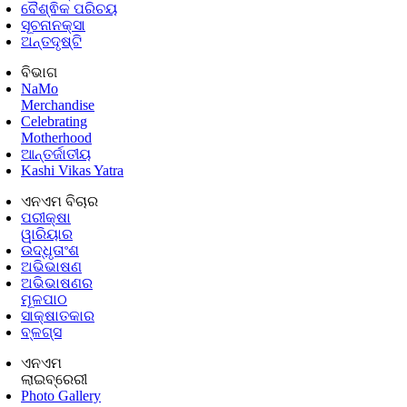
ବୈଶ୍ଵିକ ପରିଚୟ
ସୂଚନାନକ୍ସା
ଅନ୍ତଦୃଷ୍ଟି
ବିଭାଗ
NaMo
Merchandise
Celebrating
Motherhood
ଆନ୍ତର୍ଜାତୀୟ
Kashi Vikas Yatra
ଏନଏମ ବିଚାର
ପରୀକ୍ଷା
ୱାରିୟାର
ଉଦ୍ଧୃତାଂଶ
ଅଭିଭାଷଣ
ଅଭିଭାଷଣର
ମୂଳପାଠ
ସାକ୍ଷାତକାର
ବ୍ଳଗ୍ସ
ଏନଏମ
ଲାଇବ୍ରେରୀ
Photo Gallery