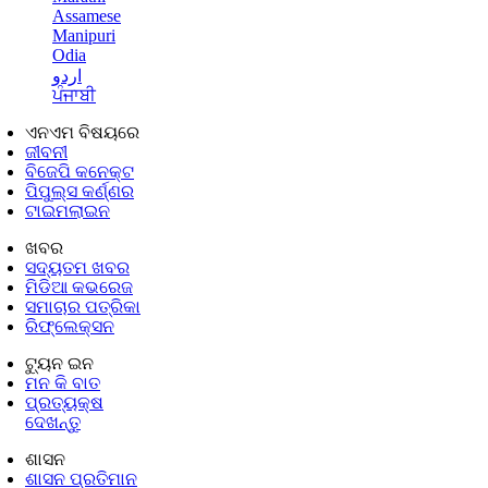
Assamese
Manipuri
Odia
اردو
ਪੰਜਾਬੀ
ଏନଏମ ବିଷୟରେ
ଜୀବନୀ
ବିଜେପି କନେକ୍ଟ
ପିପୁଲ୍ସ କର୍ଣ୍ଣର
ଟାଇମଲାଇନ
ଖବର
ସଦ୍ୟତମ ଖବର
ମିଡିଆ କଭରେଜ
ସମାଚାର ପତ୍ରିକା
ରିଫ୍ଲେକ୍ସନ
ଟ୍ୟୁନ ଇନ
ମନ କି ବାତ
ପ୍ରତ୍ୟକ୍ଷ
ଦେଖନ୍ତୁ
ଶାସନ
ଶାସନ ପ୍ରତିମାନ