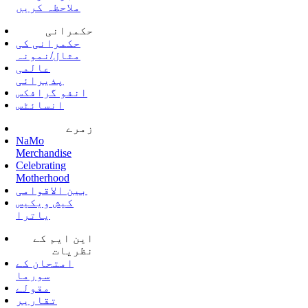
ملاحظہ کریں
حکمرانی
حکمرانی کی
مثال/نمونہ
عالمی
پذیرائی
انفو گرافکس
انسائٹس
زمرے
NaMo
Merchandise
Celebrating
Motherhood
بین الاقوامی
کیش ویکیس
یاترا
این ایم کے
نظریات
امتحان کے
سورما
مقولے
تقاریر