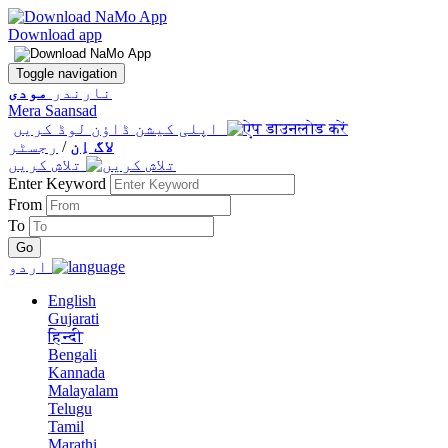
Download app
Toggle navigation
نارندر
مودی
Mera Saansad
اپلی کیشن ڈاؤن لوڈ کریں
لاگ اِن
/
رجسٹر
تلاش کریں
Enter Keyword
From
To
اردو
English
Gujarati
हिन्दी
Bengali
Kannada
Malayalam
Telugu
Tamil
Marathi