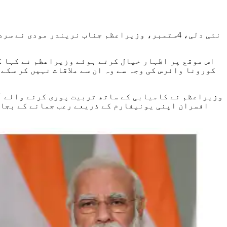
نئی دلی، 4ستمبر، وزیراعظم جناب نریندر مودی
اس موقع پر اظہار خیال کرتے ہوئے وزیراعظم نے کہا ک
کورونا وائرس کی وجہ سے وہ ان سے ملاقات نہیں کر سکے۔
وزیراعظم نے کامیابی کے ساتھ تربیت پوری کرنے والے آئ
افسران اپنی یونیفارم کے ذریعے رعب جمانے کے بجائ