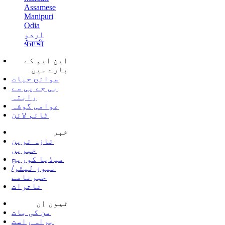
Assamese
Manipuri
Odia
اردو
ਪੰਜਾਬੀ
این ایم کے
بارے میں
سوانح حیات
بی جے پی سے
رابتہ
عوامی گوشہ
ٹائم لائن
خبر
تازہ ترین
خبریں
میڈیا کوریج
نیوز لیٹر/
خبرنامے
تاثرات
ٹیون اِن
من کی بات
براہ راست