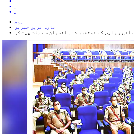
ہوم
تازہ ترین خبریں
آئی پی ایس کے نوتقرر شدہ افسران سے بات چیت کی