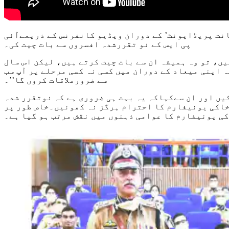
یکشانت پریڈایونٹ’ کے دوران ویڈیو کانفرنس کے ذریعےآئی
پی ایس کے نو تقررشدہ افسروں سے بات چیت کی۔
ں، تو وہ ہمیشہ ان سے بات چیت کرتے ہیں، لیکن اس سال
ہ اپنی میعاد کے دوران میں کسی نہ کسی مرحلے پر آپ سب
سے ضرورملاقات کروں گا’’۔
یں اور ان سےکہاکہ یہ بہت ہی ضروری ہے کہ نوتقرر شدہ
 خاکی یونیفارم کا احترام ہرگز نہ کھوئیں۔خاص طور پر