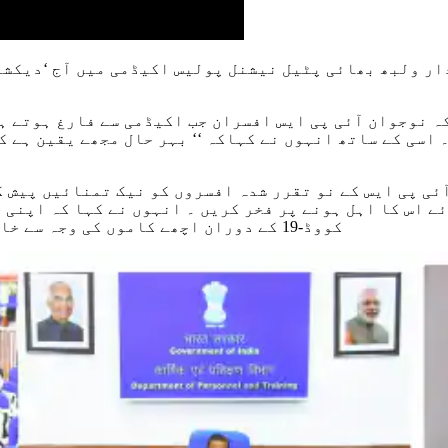
 نے سردار ولبھ بھائی پٹیل نیشنل پولیس اکیڈمی میں آج ‘د
ہ نوجوان آئی پی ایس افسران جب اکیڈمی سے فارغ ہوتے ہی
 اسی کے ساتھ انہوں نے کہاکہ ‘‘ بہر حال مجھے یقین ہے ک
ی پی ایس کے نو تقرر شدہ افسروں کو نیک تمنائیں پیش ک
ے اس کا اہل ہونے پر فخر کریں ۔ انہوں نے کہا کہ اپنی
کووڈ-19 کے دوران اچھے کاموں کی وجہ سے خاکی یونیفارم کا عوامی ذہنوں میں نقش مرتب ہو گیا ہے۔