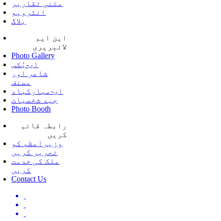
متنی تقاریر
انٹرویو
بلاگ
این ایم
لائبریری
Photo Gallery
ای-بُکس
شاعر اور
مصنف
ای-مبارکباد
جید شخصیات
Photo Booth
رابطہ قائم
کریں
وزیراعظم کو
تحریر کریں
ملک کی خدمت
کریں
Contact Us