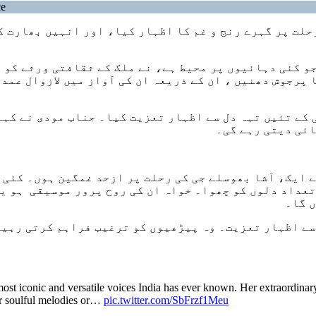
ce
لت پر گہرے رنج و غم کا اظہار کیا، اور انہیں بھارت کی
و کئی دہائیوں پر محیط ہے، نے ملک کے ثقافتی ورثے کو م
 پرجوش دھنیں ، ان کے ذریعہ ان کی آواز میں لازوال عمد
 کے تئیں تہہ دل سے اظہار تعزیت کیا۔ جناب مودی نے کہ
ائی دیتی رہے گی۔
ے ایک، آشا بھوسلے جی کی رحلت پر ازحد غمگین ہوں۔ کئی 
تعداد دلوں کو چھوا۔ خواہ ان کی روح پرور موسیقی ہو ی
ں گا۔
سے اظہار تعزیت۔ وہ پیڑھیوں کو ترغیب فراہم کرتی رہیں
ost iconic and versatile voices India has ever known. Her extraordinar
her soulful melodies or…
pic.twitter.com/SbFrzf1Meu