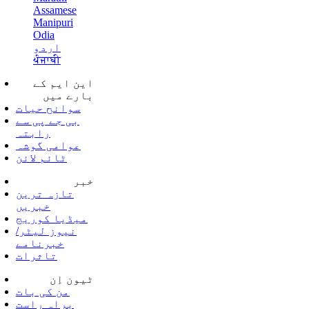
Assamese
Manipuri
Odia
اردو
ਪੰਜਾਬੀ
این ایم کے
بارے میں
سوانح حیات
بی جے پی سے
رابتہ
عوامی گوشہ
ٹائم لائن
خبر
تازہ ترین
خبریں
میڈیا کوریج
نیوز لیٹر/
خبرنامے
تاثرات
ٹیون اِن
من کی بات
براہ راست