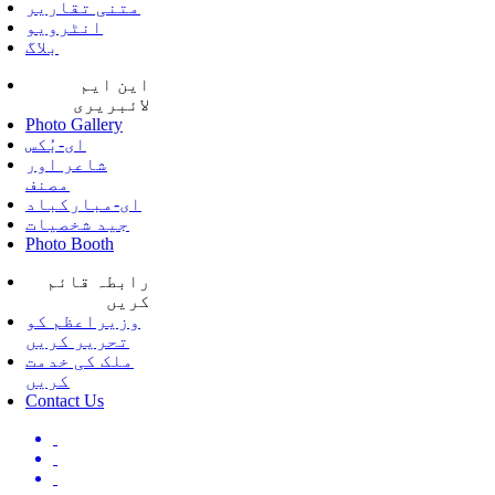
متنی تقاریر
انٹرویو
بلاگ
این ایم
لائبریری
Photo Gallery
ای-بُکس
شاعر اور
مصنف
ای-مبارکباد
جید شخصیات
Photo Booth
رابطہ قائم
کریں
وزیراعظم کو
تحریر کریں
ملک کی خدمت
کریں
Contact Us