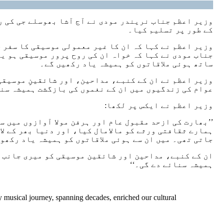
وزیر اعظم جناب نریندر مودی نے آج آشا بھوسلے جی کی رح
کے طور پر تسلیم کیا۔
وزیر اعظم نے کہا کہ ان کا غیر معمولی موسیقی کا سفر ج
جناب مودی نے کہا کہ خواہ ان کی روح پرور موسیقی ہو یا
ساتھ ہوئی ملاقاتوں کو ہمیشہ یاد رکھیں گے۔
وزیر اعظم نے ان کے کنبے، مداحین، اور شائقینِ موسیقی
عوام کی زندگیوں میں ان کے نغموں کی بازگشت ہمیشہ سن
وزیر اعظم نے ایکس پر لکھا:
’’بھارت کی ازحد مقبول عام اور ہرفن مولا آوازوں میں س
ہمارے ثقافتی ورثے کو مالامال کیا، اور دنیا بھر کے لا
جاتی تھی۔ میں ان سے ہوئی ملاقاتوں کو ہمیشہ یاد رکھو
ان کے کنبے، مداحین اور شائقین موسیقی کو میری جانب 
ہمیشہ سنائے دے گی۔‘‘
y musical journey, spanning decades, enriched our cultural