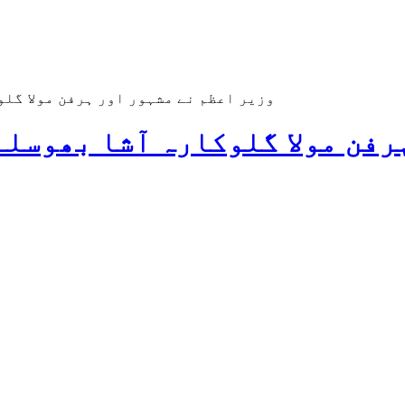
وزیر اعظم نے مشہور اور ہرفن مولا گل
رفن مولا گلوکارہ آشا بھوسلے