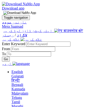
Download app
Toggle navigation
نارندر
مودی
Mera Saansad
اپلی کیشن ڈاؤن لوڈ کریں
لاگ اِن
/
رجسٹر
تلاش کریں
Enter Keyword
From
To
اردو
English
Gujarati
हिन्दी
Bengali
Kannada
Malayalam
Telugu
Tamil
Marathi