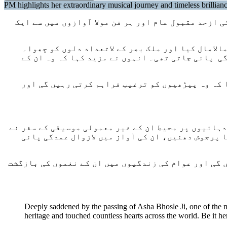
PM highlights her extraordinary musical journey and timeless brillian
 ازحد مقبول عام اور ہر فن مولا آوازوں میں سے ایک
الامال کیا اور ملک بھر کے لاتعداد دلوں کو چھوا۔
گی پائی جاتی تھی۔ انہوں نے مزید کہا کہ وہ ان کے
ا کہ وہ پیڑھیوں کو ترغیب فراہم کرتی رہیں گی اور
دہائیوں پر محیط ان کے غیر معمولی موسیقی کے سفر نے
ا پرجوش دھنیں، ان کی آواز میں لازوال عمدگی پائی
 گی اور عوام کی زندگیوں میں ان کے نغموں کی بازگشت
Deeply saddened by the passing of Asha Bhosle Ji, one of the m
heritage and touched countless hearts across the world. Be it 