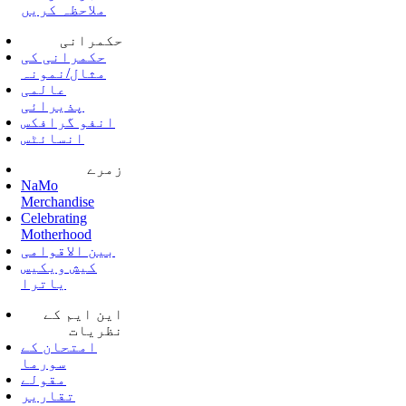
ملاحظہ کریں
حکمرانی
حکمرانی کی
مثال/نمونہ
عالمی
پذیرائی
انفو گرافکس
انسائٹس
زمرے
NaMo
Merchandise
Celebrating
Motherhood
بین الاقوامی
کیش ویکیس
یاترا
این ایم کے
نظریات
امتحان کے
سورما
مقولے
تقاریر