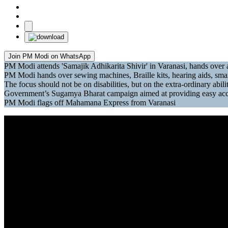
Join PM Modi on WhatsApp
PM Modi attends 'Samajik Adhikarita Shivir' in Varanasi, hands over a
PM Modi hands over sewing machines, Braille kits, hearing aids, smar
The focus should not be on disabilities, but on the extra-ordinary abil
Government’s Sugamya Bharat campaign aimed at providing easy access
PM Modi flags off Mahamana Express from Varanasi