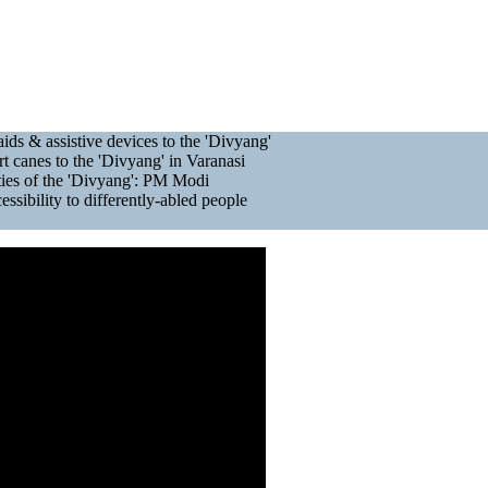
ids & assistive devices to the 'Divyang'
t canes to the 'Divyang' in Varanasi
ities of the 'Divyang': PM Modi
ibility to differently-abled people