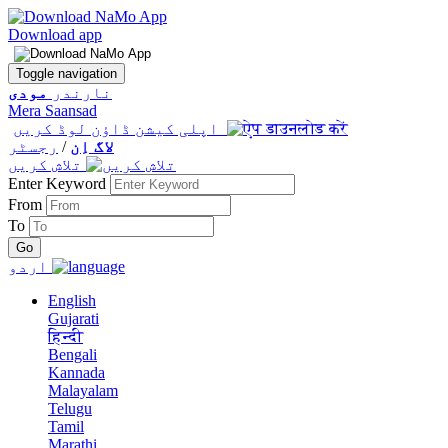
Download app
Toggle navigation
نارندر
مودی
Mera Saansad
اپلی کیشن ڈاؤن لوڈ کریں
لاگ اِن
/
رجسٹر
تلاش کریں
Enter Keyword
From
To
اردو
English
Gujarati
हिन्दी
Bengali
Kannada
Malayalam
Telugu
Tamil
Marathi