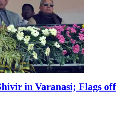
hivir in Varanasi; Flags off