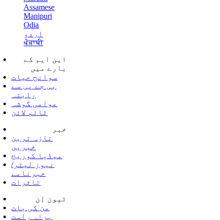
Assamese
Manipuri
Odia
اردو
ਪੰਜਾਬੀ
این ایم کے
بارے میں
سوانح حیات
بی جے پی سے
رابتہ
عوامی گوشہ
ٹائم لائن
خبر
تازہ ترین
خبریں
میڈیا کوریج
نیوز لیٹر/
خبرنامے
تاثرات
ٹیون اِن
من کی بات
براہ راست