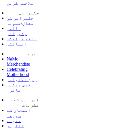
ملاحظہ کریں
حکمرانی
حکمرانی کی
مثال/نمونہ
عالمی
پذیرائی
انفو گرافکس
انسائٹس
زمرے
NaMo
Merchandise
Celebrating
Motherhood
بین الاقوامی
کیش ویکیس
یاترا
این ایم کے
نظریات
امتحان کے
سورما
مقولے
تقاریر