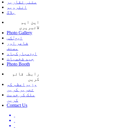
متنی تقاریر
انٹرویو
بلاگ
این ایم
لائبریری
Photo Gallery
ای-بُکس
شاعر اور
مصنف
ای-مبارکباد
جید شخصیات
Photo Booth
رابطہ قائم
کریں
وزیراعظم کو
تحریر کریں
ملک کی خدمت
کریں
Contact Us