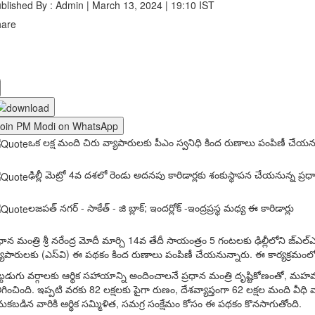
blished By : Admin | March 13, 2024 | 19:10 IST
hare
Join PM Modi on WhatsApp
ఒక లక్ష మంది చిరు వ్యాపారులకు పీఎం స్వనిధి కింద రుణాలు పంపిణీ చేయన
ఢిల్లీ మెట్రో 4వ దశలో రెండు అదనపు కారిడార్లకు శంకుస్థాపన చేయనున్న ప్రధా
లజపత్ నగర్ - సాకేత్ - జి బ్లాక్; ఇందర్లోక్ -ఇంద్రప్రస్థ మధ్య ఈ కారిడార్లు
రధాన మంత్రి శ్రీ నరేంద్ర మోదీ మార్చి 14వ తేదీ సాయంత్రం 5 గంటలకు ఢిల్లీలోని జ్ఎల
యాపారులకు (ఎస్‌వి) ఈ పథకం కింద రుణాలు పంపిణీ చేయనున్నారు. ఈ కార్య‌క్ర‌మంలో ప్ర
్టడుగు వర్గాలకు ఆర్థిక సహాయాన్ని అందించాలనే ప్రధాన మంత్రి దృష్టికోణంతో, మహమ్మ
ిగించింది. ఇప్పటి వరకు 82 లక్షలకు పైగా రుణం, దేశవ్యాప్తంగా 62 లక్షల మంది వీధ
నుకబడిన వారికి ఆర్థిక సమ్మిళిత, సమగ్ర సంక్షేమం కోసం ఈ పథకం కొనసాగుతోంది.