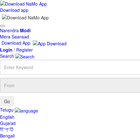
Download app
Toggle
Narendra
Modi
navigation
Mera Saansad
Download App
Login
/
Register
Search
Enter
Keyword
From
Telugu
English
Gujarati
हिन्दी
Bengali