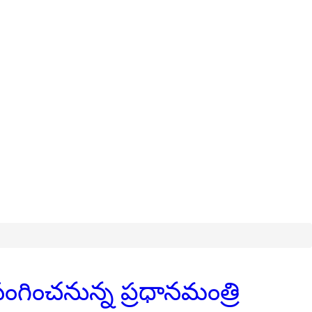
రసంగించనున్న ప్రధానమంత్రి