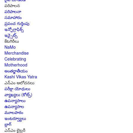
పరిపాలన
పరిపాలనా
సమాహారం
ప్రపంచ గుర్తింపు
ఇన్ఫోగ్రాఫిక్స్
ఇన్సైట్స్
కేటగిరీలు
NaMo
Merchandise
Celebrating
Motherhood
అంతర్జాతీయం
Kashi Vikas Yatra
ఎన్ఎం ఆలోచనలు
పరీక్షా యోధులు
వ్యాఖ్యలు (కోట్స్)
ఉపన్యాసాలు
ఉపన్యాసాల
మూలపాఠం
ఇంటర్వ్యూలు
బ్లాగ్
ఎన్ఎం లైబ్రరీ