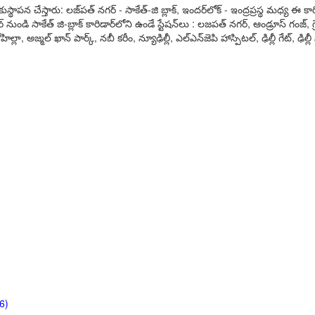
్థాపన చేస్తారు: లజ్‌పత్ నగర్ - సాకేత్-జి బ్లాక్, ఇందర్‌లోక్ - ఇంద్రప్రస్థ మధ్య ఈ క
్ జి-బ్లాక్ కారిడార్‌లోని ఉండే స్టేషన్‌లు : లజపత్ నగర్, ఆండ్రూస్ గంజ్, గ్రేటర్ కైలా
హిల్లా, అజ్మల్ ఖాన్ పార్క్, నబీ కరీం, న్యూఢిల్లీ, ఎల్‌ఎన్‌జెపి హాస్పిటల్, ఢిల్లీ గేట్, ఢ
6)