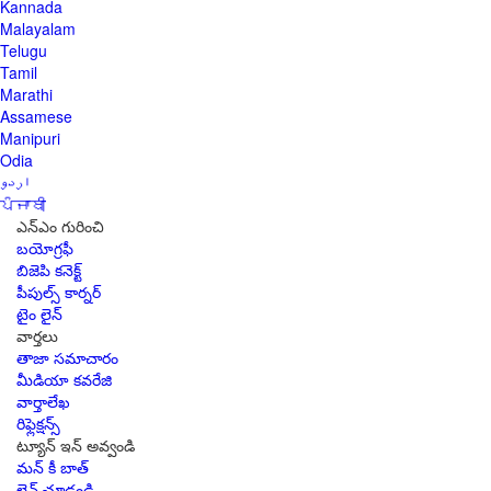
Kannada
Malayalam
Telugu
Tamil
Marathi
Assamese
Manipuri
Odia
اردو
ਪੰਜਾਬੀ
ఎన్ఎం గురించి
బయోగ్రఫీ
బిజెపి కనెక్ట్
పీపుల్స్ కార్నర్
టైం లైన్
వార్తలు
తాజా సమాచారం
మీడియా కవరేజి
వార్తాలేఖ
రిఫ్లెక్షన్స్
ట్యూన్ ఇన్ అవ్వండి
మన్ కీ బాత్
లైవ్ చూడండి