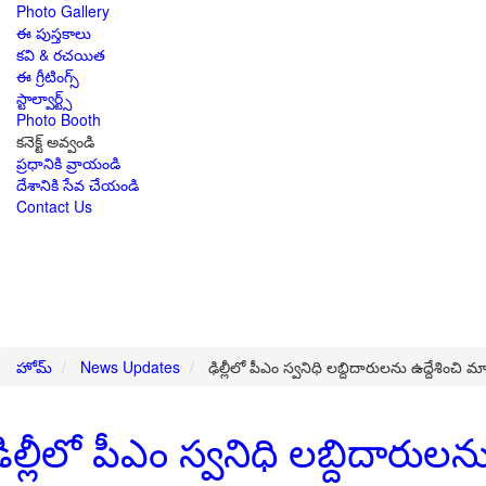
Photo Gallery
ఈ పుస్తకాలు
కవి & రచయిత
ఈ గ్రీటింగ్స్
స్టాల్వార్ట్స్
Photo Booth
కనెక్ట్ అవ్వండి
ప్రధానికి వ్రాయండి
దేశానికి సేవ చేయండి
Contact Us
హోమ్
News Updates
ఢిల్లీలో పీఎం స్వనిధి లబ్దిదారులను ఉద్దేశించి 
ిల్లీలో పీఎం స్వనిధి లబ్దిదారులన