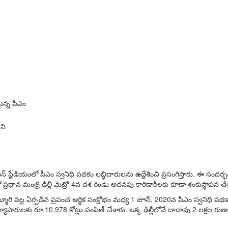
ున్న పీఎం
ని
్ఎన్ స్టేడియంలో పీఎం స్వనిధి పథకం లబ్ధిదారులను ఉద్దేశించి ప్రసంగిస్తారు. ఈ సందర్
‌ధాన మంత్రి ఢిల్లీ మెట్రో 4వ దశ రెండు అద‌న‌పు కారిడార్‌ల‌కు కూడా శంకుస్థాప‌న 
ారి వల్ల ఏర్పడిన ప్రపంచ ఆర్థిక సంక్షోభం మధ్య 1 జూన్, 2020న పీఎం స్వనిధి పథకా
ి వ్యాపారులకు రూ.10,978 కోట్లు పంపిణీ చేశారు. ఒక్క ఢిల్లీలోనే దాదాపు 2 లక్ష