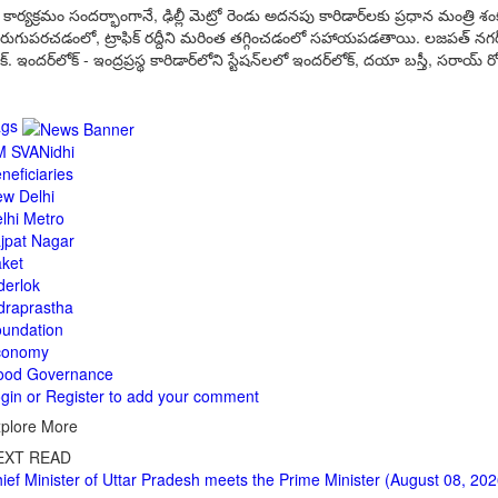
కార్యక్రమం సందర్భాంగానే, ఢిల్లీ మెట్రో రెండు అదనపు కారిడార్‌లకు ప్రధాన మంత్రి శంకుస
రుగుపరచడంలో, ట్రాఫిక్ రద్దీని మరింత తగ్గించడంలో సహాయపడతాయి. లజపత్ నగర్ నుండి సాకేత
లాక్. ఇందర్‌లోక్ - ఇంద్రప్రస్థ కారిడార్‌లోని స్టేషన్‌లలో ఇందర్‌లోక్, దయా బస్తీ, సరాయ్ రో
ags
 SVANidhi
neficiaries
w Delhi
lhi Metro
jpat Nagar
ket
derlok
draprastha
undation
conomy
ood Governance
gin or Register to add your comment
plore More
EXT READ
ief Minister of Uttar Pradesh meets the Prime Minister (August 08, 202