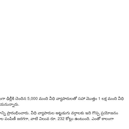
భంగా ఢిల్లీకి చెందిన 5,000 మంది వీధి వ్యాపారులతో సహా మొత్తం 1 లక్ష మంది వీధి
చేయ‌నున్నారు.
న్ని ప్రారంభించారు. వీధి వ్యాపారుల అట్టడుగు వర్గాలకు ఇది గొప్ప ప్రయోజనం
ల రుణాల పంపిణీ జరగగా, వాటి విలువ రూ. 232 కోట్లు ఉంటుంది. ఎంతో కాలంగా