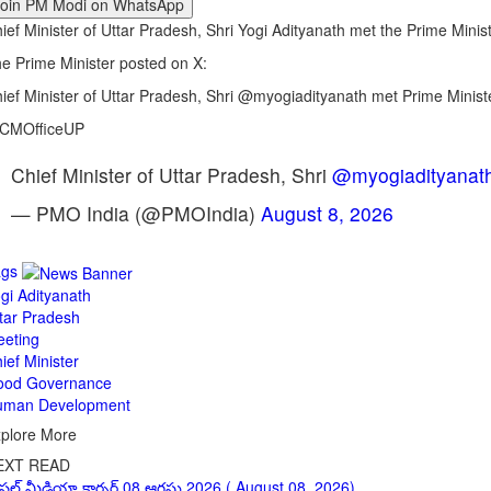
Join PM Modi on WhatsApp
ief Minister of Uttar Pradesh, Shri Yogi Adityanath met the Prime Minis
e Prime Minister posted on X:
ief Minister of Uttar Pradesh, Shri @myogiadityanath met Prime Mini
CMOfficeUP
Chief Minister of Uttar Pradesh, Shri
@myogiadityanat
— PMO India (@PMOIndia)
August 8, 2026
ags
gi Adityanath
tar Pradesh
eting
ief Minister
ood Governance
uman Development
plore More
EXT READ
షల్ మీడియా కార్నర్ 08 ఆగష్టు 2026 ( August 08, 2026)