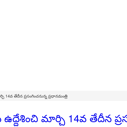
మార్చి 14వ తేదీన ప్రసంగించనున్న ప్రధానమంత్రి
ు ఉద్దేశించి మార్చి 14వ తేదీన ప్