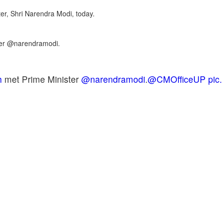
ter, Shri Narendra Modi, today.
ster @narendramodi.
h
met Prime Minister
@narendramodi
.
@CMOfficeUP
pic