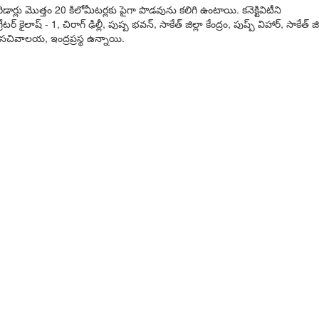
ారిడార్లు మొత్తం 20 కిలోమీటర్లకు పైగా పొడవును కలిగి ఉంటాయి. కనెక్టివిటీని
ష్ - 1, చిరాగ్ ఢిల్లీ, పుష్ప భవన్, సాకేత్ జిల్లా కేంద్రం, పుష్ప్ విహార్, సాకేత్ జి
ిల్లీ సచివాలయ, ఇంద్రప్రస్థ ఉన్నాయి.