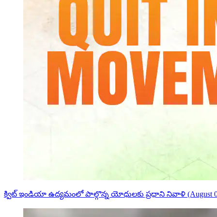
క్విట్ ఇండియా ఉద్యమంలో పాల్గొన్న యోధులకు ప్రధాని నివాళి (August 