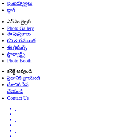
ఇంటర్వ్యూలు
బ్లాగ్
ఎన్ఎం లైబ్రరీ
Photo Gallery
ఈ పుస్తకాలు
కవి & రచయిత
ఈ గ్రీటింగ్స్
స్టాల్వార్ట్స్
Photo Booth
కనెక్ట్ అవ్వండి
ప్రధానికి వ్రాయండి
దేశానికి సేవ
చేయండి
Contact Us