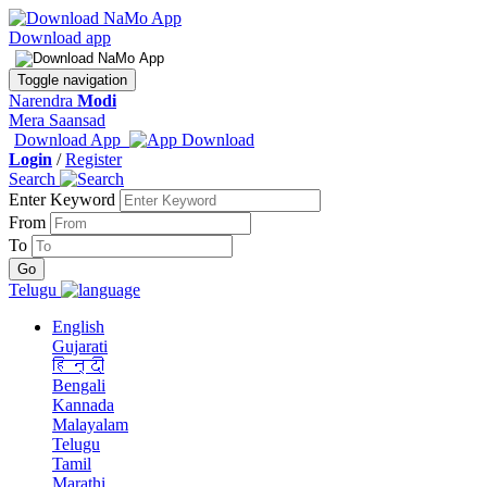
Download app
Toggle navigation
Narendra
Modi
Mera Saansad
Download App
Login
/
Register
Search
Enter Keyword
From
To
Telugu
English
Gujarati
हिन्दी
Bengali
Kannada
Malayalam
Telugu
Tamil
Marathi