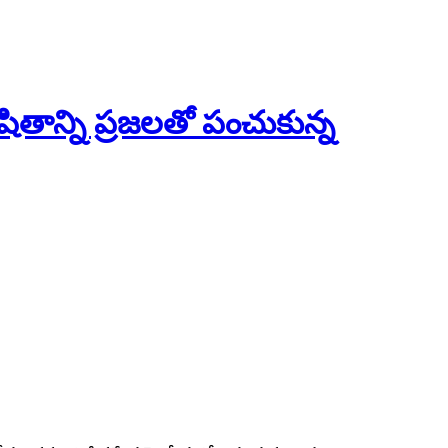
తాన్ని ప్రజలతో పంచుకున్న