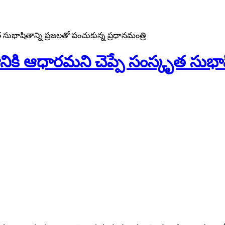
ుభాషితాన్ని ప్రజలతో పంచుకున్న ప్రధానమంత్రి
కి ఆధారమని చెప్పే సంస్కృత సుభాషి