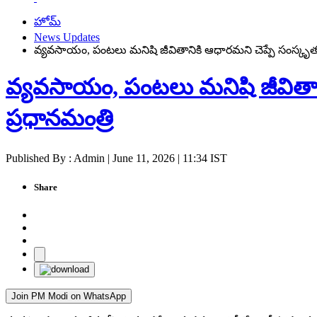
హోమ్
News Updates
వ్యవసాయం, పంటలు మనిషి జీవితానికి ఆధారమని చెప్పే సంస్కృత స
వ్యవసాయం, పంటలు మనిషి జీవితాని
ప్రధానమంత్రి
Published By : Admin | June 11, 2026 | 11:34 IST
Share
Join PM Modi on WhatsApp