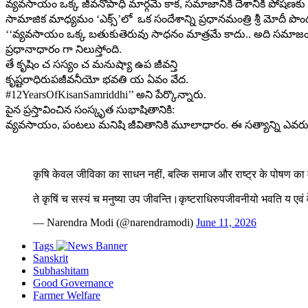
వ్యవసాయం ఒక్క జీవనోపాధి మార్గమే కాక, సమాజానికీ దేశానికీ పోషణకు 
సామాజిక మాధ్యమం ‘ఎక్స్’లో ఒక సందేశాన్ని ప్రధానమంత్రి శ్రీ మోదీ పొం
‘‘వ్యవసాయం ఒక్క బతుకుతెరువు సాధనం మాత్రమే కాదు.. అది సమాజంతో
ప్రధానాధారం గా నిలుస్తోంది.
తే కృషిం చ సస్యం చ మనుష్యా ఉప జీవన్తి
కృష్టరాధిరుపజీవనీయో భవతి య ఏవం వేద.
#12YearsOfKisanSamriddhi’’ అని పేర్కొన్నారు.
పైన ప్రస్తావించిన సంస్కృత సుభాషితానికి:
వ్యవసాయం, పంటలు మనిషి జీవితానికి మూలాధారం. ఈ సత్యాన్ని ఎవరు గ
कृषि केवल जीविका का साधन नहीं, बल्कि समाज और राष्ट्र के पोषण का म
ते कृषिं च सस्यं च मनुष्या उप जीवन्ति।कृष्टराधिरुपजीवनीयो भवति य एवं
— Narendra Modi (@narendramodi)
June 11, 2026
Tags
Sanskrit
Subhashitam
Good Governance
Farmer Welfare