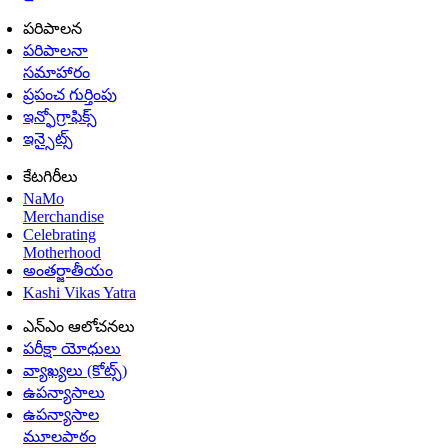
పరిపాలన
పరిపాలనా
సమాహారం
ప్రపంచ గుర్తింపు
ఇన్ఫోగ్రాఫిక్స్
ఇన్సైట్స్
కేటగిరీలు
NaMo
Merchandise
Celebrating
Motherhood
అంతర్జాతీయం
Kashi Vikas Yatra
ఎన్ఎం ఆలోచనలు
పరీక్షా యోధులు
వ్యాఖ్యలు (కోట్స్)
ఉపన్యాసాలు
ఉపన్యాసాల
మూలపాఠం