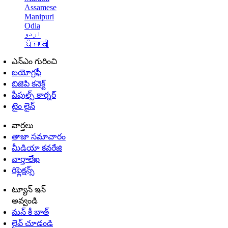
Assamese
Manipuri
Odia
اردو
ਪੰਜਾਬੀ
ఎన్ఎం గురించి
బయోగ్రఫీ
బిజెపి కనెక్ట్
పీపుల్స్ కార్నర్
టైం లైన్
వార్తలు
తాజా సమాచారం
మీడియా కవరేజి
వార్తాలేఖ
రిఫ్లెక్షన్స్
ట్యూన్ ఇన్
అవ్వండి
మన్ కీ బాత్
లైవ్ చూడండి