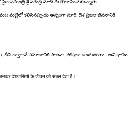
ధానమంత్రి శ్రీ నరేంద్ర మోదీ ఈ రోజు పంచుకున్నారు.
ట్టిలో కలిసినప్పుడు అన్నంగా మారి, దేశ ప్రజల జీవనానికి
ు, దీని ద్వారానే సమాజానికి పాలనా, పోషణా అందుతాయి.. అని భావం.
 बनकर देशवासियों के जीवन को संबल देता है।