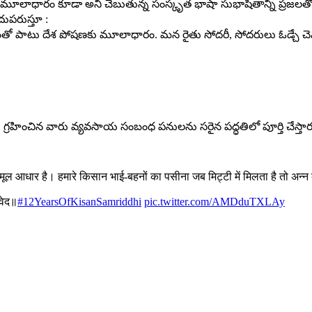
మూలాధారం కూడా అని చెబుతున్న సంస్కృత భాషా సుభాషితాన్ని ప్రజలతో ప్ర
దుపరుస్తూ :
 పాటు దేశ పోషణకు మూలాధారం. మన రైతు సోదరీ, సోదరులు ఓడ్చే చెమట మ
్రహించిన వారు వ్యవసాయ సంబంధ పనులను సరైన పద్ధతిలో పూర్తి చేస్తార
ूल आधार है। हमारे किसान भाई-बहनों का पसीना जब मिट्टी में मिलता है तो अन्न
 वेद॥
#12YearsOfKisanSamriddhi
pic.twitter.com/AMDduTXLAy