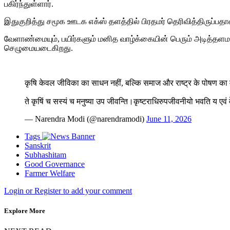
பகிர்ந்துள்ளார்.
இதுகுறித்து சமூக ஊடக எக்ஸ் தளத்தில் பிரதமர் தெரிவித்திருப்பதா
வேளாண்மையும், பயிர்களும் மனித வாழ்க்கையின் பெரும் அடித்தள
செழுமையடைகிறது.
कृषि केवल जीविका का साधन नहीं, बल्कि समाज और राष्ट्र के पोषण का म
ते कृषिं च सस्यं च मनुष्या उप जीवन्ति।कृष्टराधिरुपजीवनीयो भवति य एवं
— Narendra Modi (@narendramodi)
June 11, 2026
Tags
Sanskrit
Subhashitam
Good Governance
Farmer Welfare
Login or Register to add your comment
Explore More