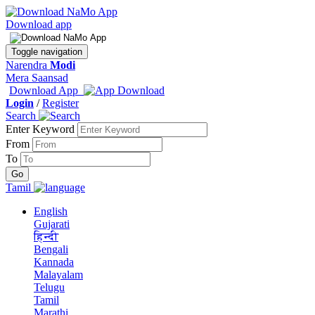
Download app
Toggle navigation
Narendra
Modi
Mera Saansad
Download App
Login
/
Register
Search
Enter Keyword
From
To
Tamil
English
Gujarati
हिन्दी
Bengali
Kannada
Malayalam
Telugu
Tamil
Marathi