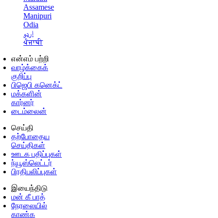
Assamese
Manipuri
Odia
اردو
ਪੰਜਾਬੀ
என்எம் பற்றி
வாழ்க்கைக்
குறிப்பு
பிஜெபி கனெக்ட்
மக்களின்
கார்னர்
டைம்லைன்
செய்தி
தற்போதைய
செய்திகள்
ஊடக பதிப்புகள்
ந்யூஸ்லெட்டர்
பிரதிபலிப்புகள்
இயைந்திடு
மன் கீ பாத்
நேரலையில்
காண்க