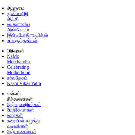
ஆளுமை
முன்மாதிரி
ஆட்சி
உலகளாவிய
அங்கீகாரம்
இன்ஃபோகிராஃபிக்ஸ்
உட்கருத்துக்கள்
பிரிவுகள்
NaMo
Merchandise
Celebrating
Motherhood
சர்வதேசம்
Kashi Vikas Yatra
என்எம்
சிந்தனைகள்
தேர்வு வாரியர்கள்
மேற்கோள்கள்
உரைகள்
உரையின் எழுத்து
வடிவங்கள்
நேர்காணல்கள்