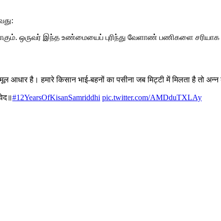
வது:
மாகும். ஒருவர் இந்த உண்மையைப் புரிந்து வேளாண் பணிகளை சரியாக
ूल आधार है। हमारे किसान भाई-बहनों का पसीना जब मिट्टी में मिलता है तो अन्न
 वेद॥
#12YearsOfKisanSamriddhi
pic.twitter.com/AMDduTXLAy