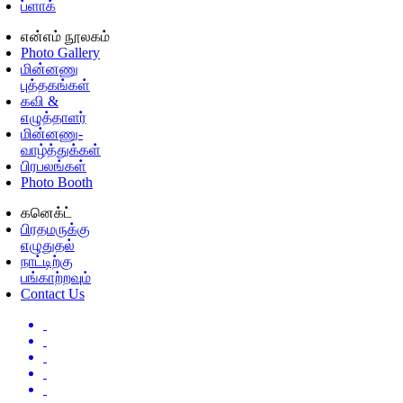
ப்ளாக்
என்எம் நூலகம்
Photo Gallery
மின்னணு
புத்தகங்கள்
கவி &
எழுத்தாளர்
மின்னணு-
வாழ்த்துக்கள்
பிரபலங்கள்
Photo Booth
கனெக்ட்
பிரதமருக்கு
எழுதுதல்
நாட்டிற்கு
பங்காற்றவும்
Contact Us