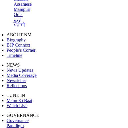
Assamese
Manipuri
Odia
اردو
ਪੰਜਾਬੀ
ABOUT NM
Biography
BJP Connect
People’s Corner
Timeline
NEWS
News Updates
Media Coverage
Newsletter
Reflections
TUNE IN
Mann Ki Baat
Watch Live
GOVERNANCE
Governance
Paradigm