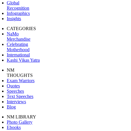
Global
Recognition
Infographics
Insights
CATEGORIES
NaMo
Merchandise
Celebrating
Motherhood
International
Kashi Vikas Yatra
NM
THOUGHTS
Exam Warriors
Quotes
Speeches
Text Speeches
Interviews
Blog
NM LIBRARY
Photo Gallery
Ebooks