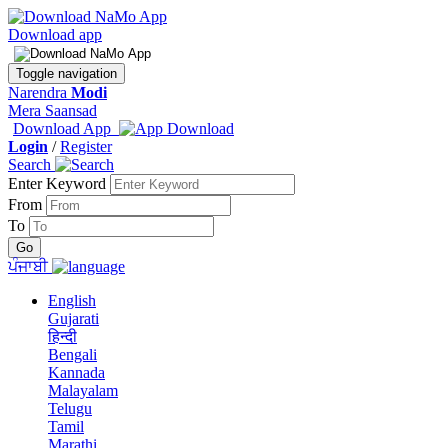
Download app
Toggle navigation
Narendra
Modi
Mera Saansad
Download App
Login
/
Register
Search
Enter Keyword
From
To
ਪੰਜਾਬੀ
English
Gujarati
हिन्दी
Bengali
Kannada
Malayalam
Telugu
Tamil
Marathi