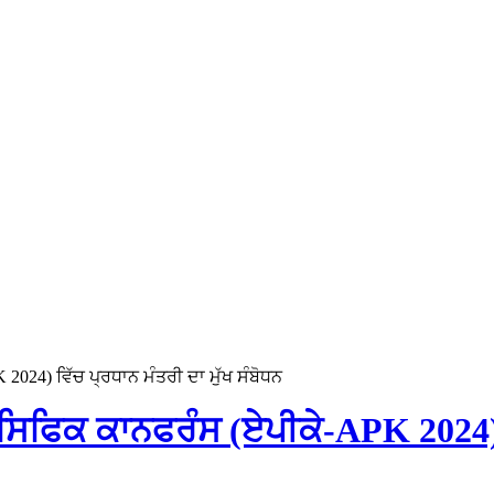
2024) ਵਿੱਚ ਪ੍ਰਧਾਨ ਮੰਤਰੀ ਦਾ ਮੁੱਖ ਸੰਬੋਧਨ
ੈਸਿਫਿਕ ਕਾਨਫਰੰਸ (ਏਪੀਕੇ-APK 2024) ਵ