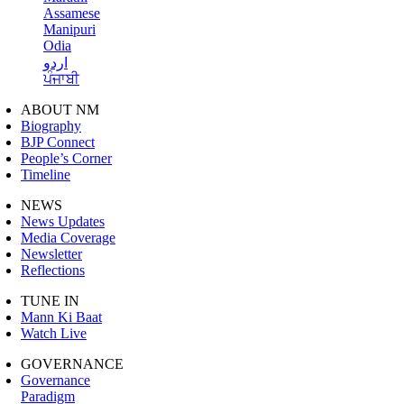
Assamese
Manipuri
Odia
اردو
ਪੰਜਾਬੀ
ABOUT NM
Biography
BJP Connect
People’s Corner
Timeline
NEWS
News Updates
Media Coverage
Newsletter
Reflections
TUNE IN
Mann Ki Baat
Watch Live
GOVERNANCE
Governance
Paradigm