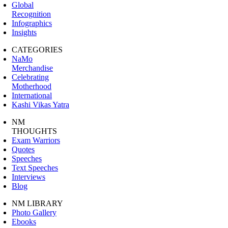
Global
Recognition
Infographics
Insights
CATEGORIES
NaMo
Merchandise
Celebrating
Motherhood
International
Kashi Vikas Yatra
NM
THOUGHTS
Exam Warriors
Quotes
Speeches
Text Speeches
Interviews
Blog
NM LIBRARY
Photo Gallery
Ebooks