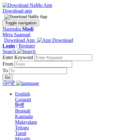
Download app
Toggle navigation
Narendra
Modi
Mera Saansad
Download App
Login
/
Register
Search
Enter Keyword
From
To
ਪੰਜਾਬੀ
English
Gujarati
हिन्दी
Bengali
Kannada
Malayalam
Telugu
Tamil
Marathi