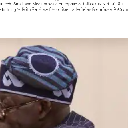
ntech, Small and Medium scale enterprise ਅਤੇ ਸੱਭਿਆਚਾਰਕ ਖੇਤਰਾਂ ਵਿੱਚ
y building ‘ਤੇ ਵਿਸ਼ੇਸ਼ ਤੌਰ ‘ਤੇ ਬਲ ਦਿੱਤਾ ਜਾਵੇਗਾ। ਨਾਇਜੀਰੀਆ ਵਿੱਚ ਰਹਿਣ ਵਾਲੇ 60 ਹ
।