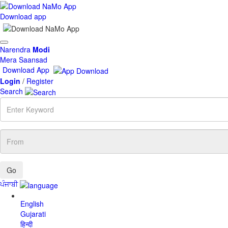
Download app
Toggle
Narendra
Modi
navigation
Mera Saansad
Download App
Login
/
Register
Search
Enter
Keyword
From
ਪੰਜਾਬੀ
English
Gujarati
हिन्दी