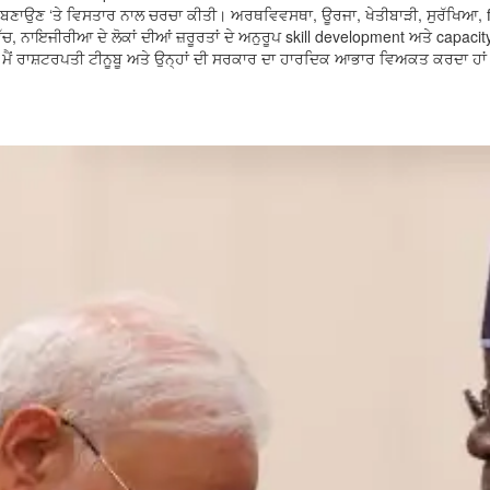
ਉਣ ‘ਤੇ ਵਿਸਤਾਰ ਨਾਲ ਚਰਚਾ ਕੀਤੀ। ਅਰਥਵਿਵਸਥਾ, ਊਰਜਾ, ਖੇਤੀਬਾੜੀ, ਸੁਰੱਖਿਆ, fi
ਚ, ਨਾਇਜੀਰੀਆ ਦੇ ਲੋਕਾਂ ਦੀਆਂ ਜ਼ਰੂਰਤਾਂ ਦੇ ਅਨੁਰੂਪ skill development ਅਤੇ capacit
ਲਈ ਮੈਂ ਰਾਸ਼ਟਰਪਤੀ ਟੀਨੂਬੂ ਅਤੇ ਉਨ੍ਹਾਂ ਦੀ ਸਰਕਾਰ ਦਾ ਹਾਰਦਿਕ ਆਭਾਰ ਵਿਅਕਤ ਕਰਦਾ ਹਾਂ