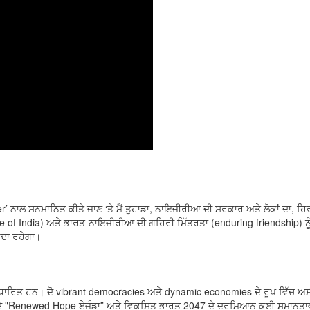
ਾਲ ਸਨਮਾਨਿਤ ਕੀਤੇ ਜਾਣ ‘ਤੇ ਮੈਂ ਤੁਹਾਡਾ, ਨਾਇਜੀਰੀਆ ਦੀ ਸਰਕਾਰ ਅਤੇ ਲੋਕਾਂ ਦਾ, ਹ
le of India) ਅਤੇ ਭਾਰਤ-ਨਾਇਜੀਰੀਆ ਦੀ ਗਹਿਰੀ ਮਿੱਤਰਤਾ (enduring friendship) 
ਰਦਾ ਰਹੇਗਾ।
। ਦੋ vibrant democracies ਅਤੇ dynamic economies ਦੇ ਰੂਪ ਵਿੱਚ ਅਸੀਂ ਮਿਲ ਕੇ ਦ
 "Renewed Hope ਏਜੰਡਾ” ਅਤੇ ਵਿਕਸਿਤ ਭਾਰਤ 2047 ਦੇ ਦਰਮਿਆਨ ਕਈ ਸਮਾਨਤਾਵਾਂ ਹਨ