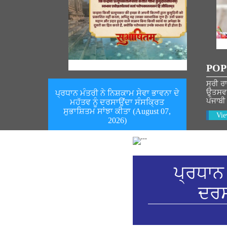
POP
ਸ੍ਰੀ ਰ
ਉਤਸਵ ਦ
ਪ੍ਰਧਾਨ ਮੰਤਰੀ ਨੇ ਨਿਸ਼ਕਾਮ ਸੇਵਾ ਭਾਵਨਾ ਦੇ
ਪੰਜਾਬੀ
ਮਹੱਤਵ ਨੂੰ ਦਰਸਾਉਂਦਾ ਸੰਸਕ੍ਰਿਤ
ਸੁਭਾਸ਼ਿਤਮ ਸਾਂਝਾ ਕੀਤਾ (August 07,
Vie
2026)
ਪ੍ਰਧਾਨ 
ਦਰਸ