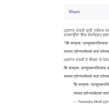
Share
ਪ੍ਰਧਾਨ ਮੰਤਰੀ ਸ਼੍ਰੀ ਨਰੇਂਦਰ 
ਦਰਸਾਉਂਦਾ ਇੱਕ ਸੰਸਕ੍ਰਿਤ ਸੁਭਾ
"किं चन्द्रमाः प्रत्युपकारलिप्सय
स्वभाव एवोन्नतचेतसां सतां परोप
ਪ੍ਰਧਾਨ ਮੰਤਰੀ ਨੇ ਐੱਕਸ 'ਤੇ ਪੋਸ
किं चन्द्रमाः प्रत्युपकारलिप्सया
स्वभाव एवोन्नतचेतसां सतां परोप
किं चन्द्रमाः प्रत्युपकार
स्वभाव एवोन्नतचेतसां सत
— Narendra Modi (@n