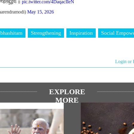
ण्डितबुद्धयः॥
pic.twitter.com/4DaqacIIeN
arendramodi)
May 15, 2026
bhashitam
Strengthening
Inspiration
Social Empow
Login or 
EXPLORE
MORE