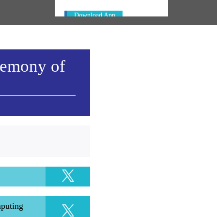
Download App
remony of
mputing