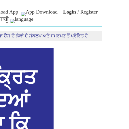
oad App
Login
/
Register
ਜਾਬੀ
 ਉਸ ਦੇ ਲੋਕਾਂ ਦੇ ਸੰਕਲਪ ਅਤੇ ਸਮਰਪਣ ਤੋਂ ਪ੍ਰੇਰਿਤ ਹੈ
NM LIBRARY
CONNECT
HTS
Photo Gallery
Write to PM
Ebooks
Serve The Nation
ors
Poet & Author
Contact Us
E-Greetings
Stalwarts
hes
ਕ੍ਰਿਤ
Photo Booth
ਦਿਆਂ
ਾ ਕਿ