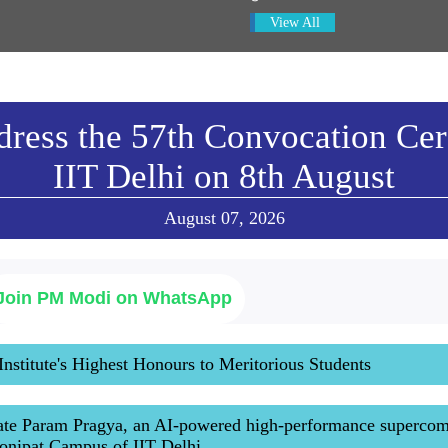
View All
dress the 57th Convocation Ce
IIT Delhi on 8th August
August 07, 2026
Join PM Modi on WhatsApp
Institute's Highest Honours to Meritorious Students
ate Param Pragya, an AI-powered high-performance superco
 Sonipat Campus of IIT Delhi