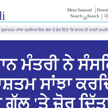
Mera Saansad
Downl
i
Search
ਪੰ
 ਸੁਭਾਸ਼ਤਮ ਸਾਂਝਾ ਕਰਦਿਆਂ ਇਸ ਗੱਲ 'ਤੇ ਜ਼ੋਰ ਦਿੱਤਾ ਕਿ ਭਾਰਤ ਦੀ ਵਧਦੀ ਸਮਰੱਥਾ
IN
GOVERNANCE
CATEGORIES
NM
THOUG
 Baat
Governance
NaMo Merchandise
Paradigm
ive
Celebrating
Exam Warri
Global Recognition
Motherhood
Quotes
Infographics
International
Speeches
Insights
Kashi Vikas Yatra
Text Speec
ਾਨ ਮੰਤਰੀ ਨੇ ਸੰਸ
Interviews
Blog
ਾਸ਼ਤਮ ਸਾਂਝਾ ਕਰ
ਗੱਲ 'ਤੇ ਜ਼ੋਰ ਦਿੱਤ