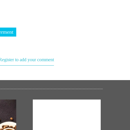
erment
Register to add your comment