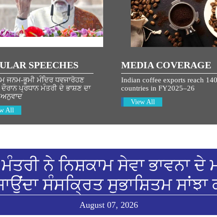
ULAR SPEECHES
MEDIA COVERAGE
ਾਮ ਜਨਮ-ਭੂਮੀ ਮੰਦਿਰ ਧਵਜਾਰੋਹਣ
Indian coffee exports reach 14
ੌਰਾਨ ਪ੍ਰਧਾਨ ਮੰਤਰੀ ਦੇ ਭਾਸ਼ਣ ਦਾ
countries in FY2025–26
 ਅਨੁਵਾਦ
View All
w All
ਮੰਤਰੀ ਨੇ ਨਿਸ਼ਕਾਮ ਸੇਵਾ ਭਾਵਨਾ ਦੇ ਮ
ਾਉਂਦਾ ਸੰਸਕ੍ਰਿਤ ਸੁਭਾਸ਼ਿਤਮ ਸਾਂਝਾ 
August 07, 2026