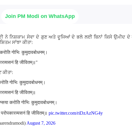
Join PM Modi on WhatsApp
ਮੋਦੀ ਨੇ ਨਿਸ਼ਕਾਮ ਸੇਵਾ ਦੇ ਗੁਣ ਅਤੇ ਦੂਜਿਆਂ ਦੇ ਭਲੇ ਲਈ ਬਿਨਾਂ ਕਿਸੇ ਉਮੀਦ ਦ
ਸ਼ਿਤਮ ਸਾਂਝਾ ਕੀਤਾ:
ा करोति गोभिः कुमुदावबोधनम्।
कारव्यसनं हि जीवितम्॥"
ਟ ਕੀਤਾ:
 करोति गोभिः कुमुदावबोधनम्।
कारव्यसनं हि जीवितम्॥
लिप्सया करोति गोभिः कुमुदावबोधनम्।
ां परोपकारव्यसनं हि जीवितम्॥
pic.twitter.com/riDzAzNG4y
arendramodi)
August 7, 2026