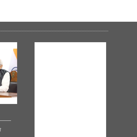
NM ON THE GO
Always be the first to hear from the
PM. Get the App Now!
ੇ