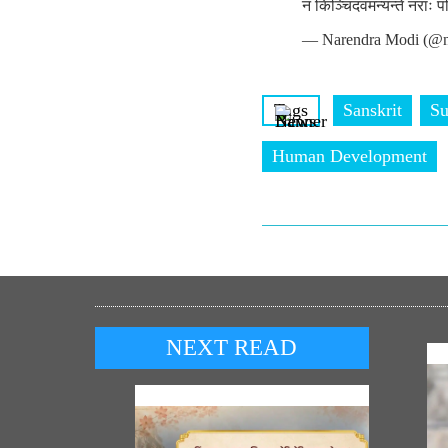
न किञ्चिदवमन्यन्ते नराः प
— Narendra Modi (@n
Tags
Sanskrit
Su
Human Development
NEXT READ