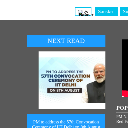
Tags
Sanskrit
Su
NEXT READ
POP
PM Na
Red Fo
PM to address the 57th Convocation
Ceremony of IIT Delhi on 8th August