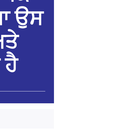
ਥਾ ਉਸ
ਅਤੇ
 ਹੈ