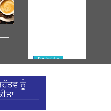
NM ON THE GO
Always be the first to hear from the
0
PM. Get the App Now!
Download App
ਹੱਤਵ ਨੂੰ
ਕੀਤਾ