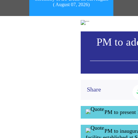
( August 07, 2026)
PM to ad
Share
PM to present 
PM to inaugur
facility established at