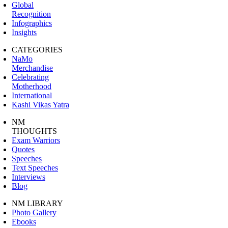
Global
Recognition
Infographics
Insights
CATEGORIES
NaMo
Merchandise
Celebrating
Motherhood
International
Kashi Vikas Yatra
NM
THOUGHTS
Exam Warriors
Quotes
Speeches
Text Speeches
Interviews
Blog
NM LIBRARY
Photo Gallery
Ebooks