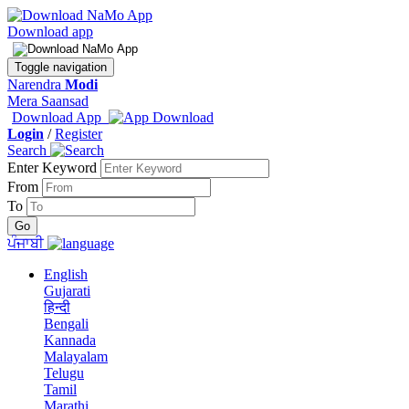
Download app
Toggle navigation
Narendra
Modi
Mera Saansad
Download App
Login
/
Register
Search
Enter Keyword
From
To
ਪੰਜਾਬੀ
English
Gujarati
हिन्दी
Bengali
Kannada
Malayalam
Telugu
Tamil
Marathi