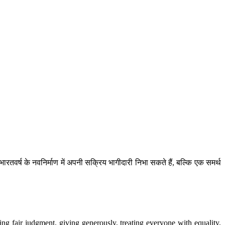
तवर्ष के नवनिर्माण में अपनी सक्रिय भागीदारी निभा सकते हैं, बल्कि एक समर्थ
ring fair judgment, giving generously, treating everyone with equality,