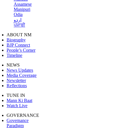
Assamese
Manipuri
Odia
اردو
ਪੰਜਾਬੀ
ABOUT NM
Biography
BJP Connect
People’s Corner
Timeline
NEWS
News Updates
Media Coverage
Newsletter
Reflections
TUNE IN
Mann Ki Baat
Watch Live
GOVERNANCE
Governance
Paradigm