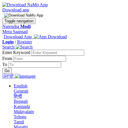
Download app
Toggle navigation
Narendra
Modi
Mera Saansad
Download App
Login
/
Register
Search
Enter Keyword
From
To
ਪੰਜਾਬੀ
English
Gujarati
हिन्दी
Bengali
Kannada
Malayalam
Telugu
Tamil
Marathi