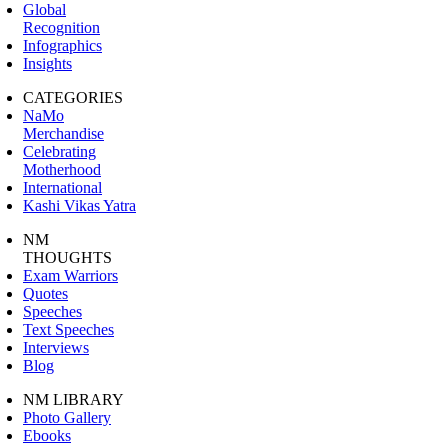
Global
Recognition
Infographics
Insights
CATEGORIES
NaMo
Merchandise
Celebrating
Motherhood
International
Kashi Vikas Yatra
NM
THOUGHTS
Exam Warriors
Quotes
Speeches
Text Speeches
Interviews
Blog
NM LIBRARY
Photo Gallery
Ebooks