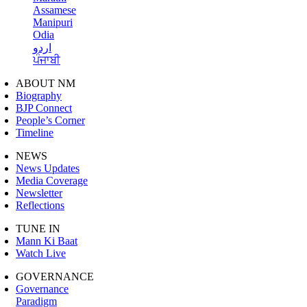
Assamese
Manipuri
Odia
اردو
ਪੰਜਾਬੀ
ABOUT NM
Biography
BJP Connect
People’s Corner
Timeline
NEWS
News Updates
Media Coverage
Newsletter
Reflections
TUNE IN
Mann Ki Baat
Watch Live
GOVERNANCE
Governance
Paradigm