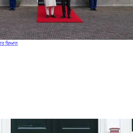
ਯੁਕਤ ਬਿਆਨ