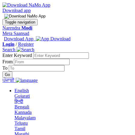
Download app
Toggle navigation
Narendra
Modi
Mera Saansad
Download App
Login
/
Register
Search
Enter Keyword
From
To
ਪੰਜਾਬੀ
English
Gujarati
हिन्दी
Bengali
Kannada
Malayalam
Telugu
Tamil
Marathi