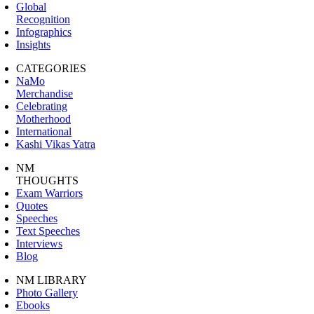
Global
Recognition
Infographics
Insights
CATEGORIES
NaMo
Merchandise
Celebrating
Motherhood
International
Kashi Vikas Yatra
NM
THOUGHTS
Exam Warriors
Quotes
Speeches
Text Speeches
Interviews
Blog
NM LIBRARY
Photo Gallery
Ebooks