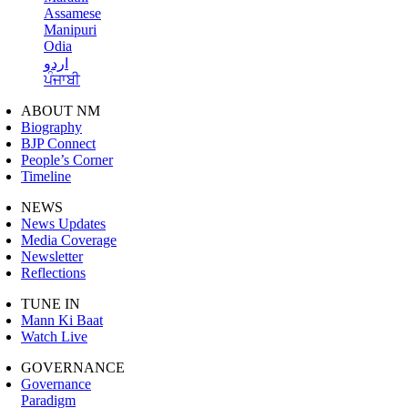
Assamese
Manipuri
Odia
اردو
ਪੰਜਾਬੀ
ABOUT NM
Biography
BJP Connect
People’s Corner
Timeline
NEWS
News Updates
Media Coverage
Newsletter
Reflections
TUNE IN
Mann Ki Baat
Watch Live
GOVERNANCE
Governance
Paradigm