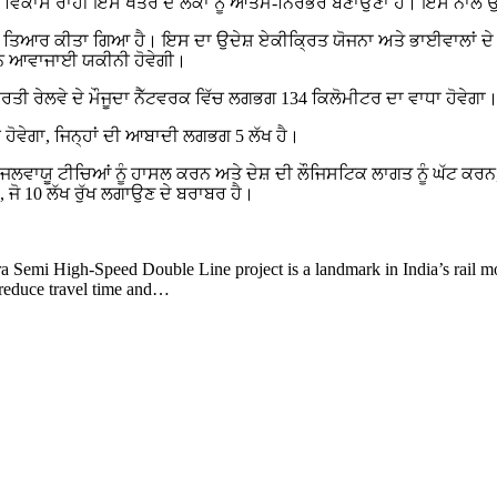
ਕ ਵਿਕਾਸ ਰਾਹੀਂ ਇਸ ਖੇਤਰ ਦੇ ਲੋਕਾਂ ਨੂੰ ਆਤਮ-ਨਿਰਭਰ ਬਣਾਉਣਾ ਹੈ। ਇਸ ਨਾਲ ਉਨ
 ਤਿਆਰ ਕੀਤਾ ਗਿਆ ਹੈ। ਇਸ ਦਾ ਉਦੇਸ਼ ਏਕੀਕ੍ਰਿਤ ਯੋਜਨਾ ਅਤੇ ਭਾਈਵਾਲਾਂ ਦੇ 
ਵਿਘਨ ਆਵਾਜਾਈ ਯਕੀਨੀ ਹੋਵੇਗੀ।
ਰਤੀ ਰੇਲਵੇ ਦੇ ਮੌਜੂਦਾ ਨੈੱਟਵਰਕ ਵਿੱਚ ਲਗਭਗ 134 ਕਿਲੋਮੀਟਰ ਦਾ ਵਾਧਾ ਹੋਵੇਗਾ
 ਹੋਵੇਗਾ, ਜਿਨ੍ਹਾਂ ਦੀ ਆਬਾਦੀ ਲਗਭਗ 5 ਲੱਖ ਹੈ।
ਲਵਾਯੂ ਟੀਚਿਆਂ ਨੂੰ ਹਾਸਲ ਕਰਨ ਅਤੇ ਦੇਸ਼ ਦੀ ਲੌਜਿਸਟਿਕ ਲਾਗਤ ਨੂੰ ਘੱਟ ਕਰਨ
ਜੋ 10 ਲੱਖ ਰੁੱਖ ਲਗਾਉਣ ਦੇ ਬਰਾਬਰ ਹੈ।
 Semi High-Speed Double Line project is a landmark in India’s rail mo
y, reduce travel time and…