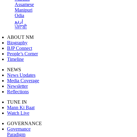
Assamese
Manipuri
Odia
اردو
ਪੰਜਾਬੀ
ABOUT NM
Biography
BJP Connect
People’s Corner
Timeline
NEWS
News Updates
Media Coverage
Newsletter
Reflections
TUNE IN
Mann Ki Baat
Watch Live
GOVERNANCE
Governance
Paradigm