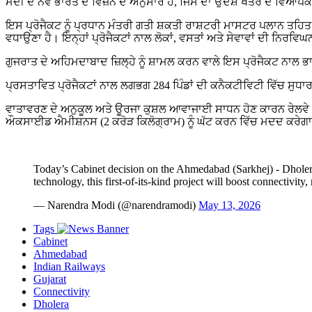
ਮੋਦੀ ਦੇ ਨਵੇਂ ਭਾਰਤ ਦੇ ਵਿਜ਼ਨ ਦੇ ਅਨੁਸਾਰ ਹੈ, ਜਿਸ ਦਾ ਉਦੇਸ਼ ਖੇਤਰ ਦੇ ਵਿਆਪ
ਇਸ ਪ੍ਰੋਜੈਕਟ ਨੂੰ ਪ੍ਰਧਾਨ ਮੰਤਰੀ ਗਤੀ ਸ਼ਕਤੀ ਰਾਸ਼ਟਰੀ ਮਾਸਟਰ ਪਲਾਨ ਤਹਿਤ
ਵਧਾਉਣਾ ਹੈ। ਇਨ੍ਹਾਂ ਪ੍ਰੋਜੈਕਟਾਂ ਨਾਲ ਲੋਕਾਂ, ਵਸਤਾਂ ਅਤੇ ਸੇਵਾਵਾਂ ਦੀ ਨਿਰ
ਗੁਜਰਾਤ ਦੇ ਅਹਿਮਦਾਬਾਦ ਜ਼ਿਲ੍ਹੇ ਨੂੰ ਸ਼ਾਮਲ ਕਰਨ ਵਾਲੇ ਇਸ ਪ੍ਰੋਜੈਕਟ ਨਾਲ ਭਾ
ਪ੍ਰਸਤਾਵਿਤ ਪ੍ਰੋਜੈਕਟਾਂ ਨਾਲ ਲਗਭਗ 284 ਪਿੰਡਾਂ ਦੀ ਕਨੈਕਟੀਵਿਟੀ ਵਿੱਚ ਸੁਧਾਰ
ਵਾਤਾਵਰਣ ਦੇ ਅਨੁਕੂਲ ਅਤੇ ਊਰਜਾ ਕੁਸ਼ਲ ਆਵਾਜਾਈ ਸਾਧਨ ਹੋਣ ਕਾਰਨ ਰੇਲਵੇ ਜ
ਔਕਸਾਈਡ ਐਮੀਸ਼ਨਸ (2 ਕਰੋੜ ਕਿਲੋਗ੍ਰਾਮ) ਨੂੰ ਘੱਟ ਕਰਨ ਵਿੱਚ ਮਦਦ ਕਰੇਗਾ, 
Today’s Cabinet decision on the Ahmedabad (Sarkhej) - Dholera
technology, this first-of-its-kind project will boost connectivit
— Narendra Modi (@narendramodi)
May 13, 2026
Tags
Cabinet
Ahmedabad
Indian Railways
Gujarat
Connectivity
Dholera