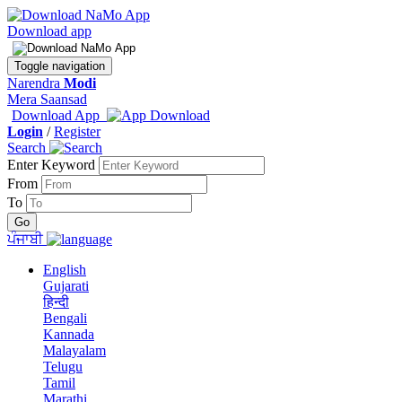
Download app
Toggle navigation
Narendra
Modi
Mera Saansad
Download App
Login
/
Register
Search
Enter Keyword
From
To
ਪੰਜਾਬੀ
English
Gujarati
हिन्दी
Bengali
Kannada
Malayalam
Telugu
Tamil
Marathi