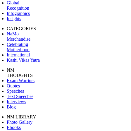
Global
Recognition
Infographics
Insights
CATEGORIES
NaMo
Merchandise
Celebrating
Motherhood
International
Kashi Vikas Yatra
NM
THOUGHTS
Exam Warriors
Quotes
Speeches
Text Speeches
Interviews
Blog
NM LIBRARY
Photo Gallery
Ebooks