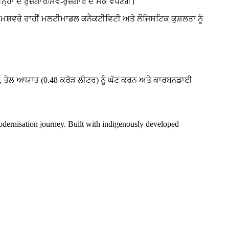
੍ਹਾਂ ਦੇ ਰੁਜ਼ਗਾਰ/ਸਵੈ-ਰੁਜ਼ਗਾਰ ਦੇ ਮੌਕੇ ਵਧਣਗੇ।
ਮਸ਼ਵਰੇ ਰਾਹੀਂ ਮਲਟੀਮਾਡਲ ਕਨੈਕਟੀਵਿਟੀ ਅਤੇ ਲੌਜਿਸਟਿਕ ਕੁਸ਼ਲਤਾ ਨੂੰ
।
, ਤੇਲ ਆਯਾਤ (0.48 ਕਰੋੜ ਲੀਟਰ) ਨੂੰ ਘੱਟ ਕਰਨ ਅਤੇ ਕਾਰਬਨਡਾਈ
dernisation journey. Built with indigenously developed