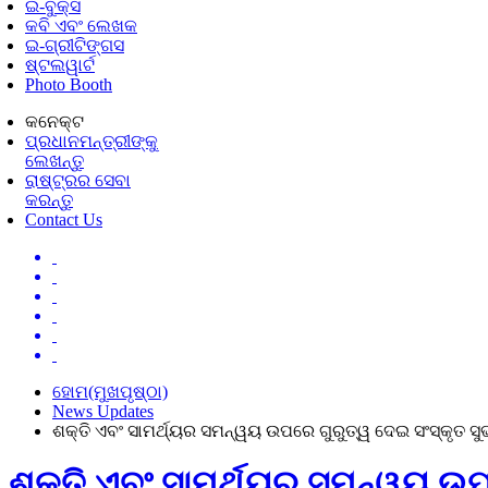
ଇ-ବୁକ୍ସ
କବି ଏବଂ ଲେଖକ
ଇ-ଗ୍ରୀଟିଙ୍ଗସ
ଷ୍ଟଲୱାର୍ଟ
Photo Booth
କନେକ୍ଟ
ପ୍ରଧାନମନ୍ତ୍ରୀଙ୍କୁ
ଲେଖନ୍ତୁ
ରାଷ୍ଟ୍ରର ସେବା
କରନ୍ତୁ
Contact Us
ହୋମ(ମୁଖପୃଷ୍ଠା)
News Updates
ଶକ୍ତି ଏବଂ ସାମର୍ଥ୍ୟର ସମନ୍ୱୟ ଉପରେ ଗୁରୁତ୍ୱ ଦେଇ ସଂସ୍କୃତ ସୁ
ଶକ୍ତି ଏବଂ ସାମର୍ଥ୍ୟର ସମନ୍ୱୟ ଉପର