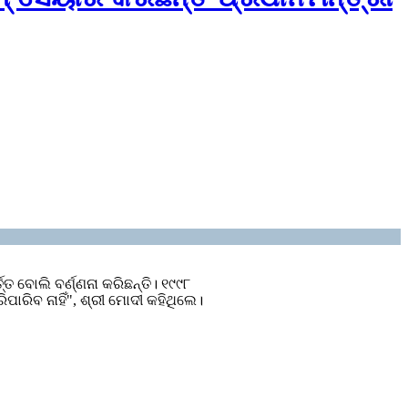
 ବୋଲି ବର୍ଣ୍ଣନା କରିଛନ୍ତି। ୧୯୯୮
ରିବ ନାହିଁ", ଶ୍ରୀ ମୋଦୀ କହିଥିଲେ।