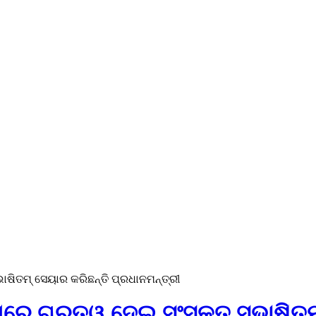
ଭାଷିତମ୍ ସେୟାର କରିଛନ୍ତି ପ୍ରଧାନମନ୍ତ୍ରୀ
େ ଗୁରୁତ୍ୱ ଦେଇ ସଂସ୍କୃତ ସୁଭାଷିତମ