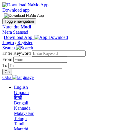
Download app
Toggle navigation
Narendra
Modi
Mera Saansad
Download App
Login
/
Register
Search
Enter Keyword
From
To
Odia
English
Gujarati
हिन्दी
Bengali
Kannada
Malayalam
Telugu
Tamil
Marathi