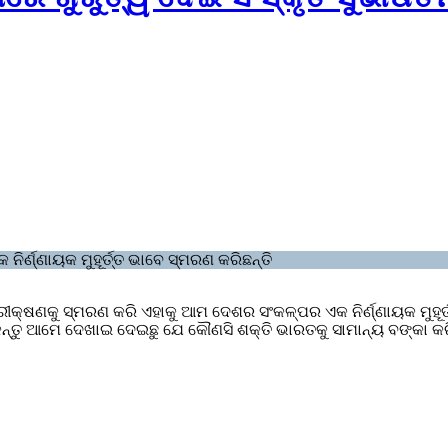
୍ଣ୍ଣାୟକ ମୁହୂର୍ତ୍ତ ଭାବେ ସ୍ମରଣ କରିଛନ୍ତି
ଷଣକୁ ସ୍ମରଣ କରି ଏହାକୁ ଆମ ଦେଶର ସଂକଳ୍ପର ଏକ ନିର୍ଣ୍ଣାୟକ ମୁହୂର୍ତ୍ତ
ୁ ଆମେ ଦେଖାଇ ଦେଇଛୁ ଯେ କୌଣସି ଶକ୍ତି ଭାରତକୁ ସାମାନ୍ୟ ବଙ୍କା କରିପା