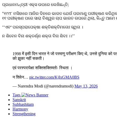
ପ୍ରଧାନମନ୍ତ୍ରୀ ଏକ୍ସ ଉପରେ ଲେଖିଛନ୍ତି;
"୧୯୯୮ ମସିହାରେ ଆଜିର ଦିନରେ ଭାରତ ଯେଉଁ ପରମାଣୁ ପରୀକ୍ଷଣ କରିଥିଲ
୧୧ ପରୀକ୍ଷଣ ପରେ ସାରା ବିଶ୍ୱର ଚାପ ଭାରତ ଉପରେ ଥିଲା, କିନ୍ତୁ ଆମେ ଦ
‘‘ଏବଂ ପରସ୍ପରାପେକ୍ଷା ଶକ୍ତିଶକ୍ତିମତୋଃ ସ୍ଥିତା ।
ନ ଶିବେନ ବିନା ଶକ୍ତର୍ଣ୍ଣ ଶକ୍ତା ବିନା ଶିବଃ ।।’’
1998 में इसी दिन भारत ने जो परमाणु परीक्षण किए थे, उनसे दुनिया को 
को झुका नहीं सकती।
एवं परस्परापेक्षा शक्तिशक्तिमतोः स्थिता ।
न शिवेन…
pic.twitter.com/KjIxGMA0BS
— Narendra Modi (@narendramodi)
May 13, 2026
Tags
Sanskrit
Subhashitam
Harmony
Strengthening