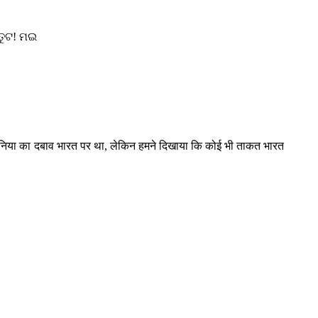
ତୁଟ! ମଇ
री दुनिया का दबाव भारत पर था, लेकिन हमने दिखाया कि कोई भी ताकत भारत