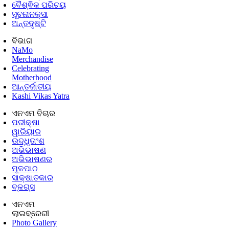
ବୈଶ୍ଵିକ ପରିଚୟ
ସୂଚନାନକ୍ସା
ଅନ୍ତଦୃଷ୍ଟି
ବିଭାଗ
NaMo
Merchandise
Celebrating
Motherhood
ଆନ୍ତର୍ଜାତୀୟ
Kashi Vikas Yatra
ଏନଏମ ବିଚାର
ପରୀକ୍ଷା
ୱାରିୟାର
ଉଦ୍ଧୃତାଂଶ
ଅଭିଭାଷଣ
ଅଭିଭାଷଣର
ମୂଳପାଠ
ସାକ୍ଷାତକାର
ବ୍ଳଗ୍ସ
ଏନଏମ
ଲାଇବ୍ରେରୀ
Photo Gallery