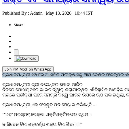
Published By : Admin | May 13, 2026 | 10:44 IST
Share
Join PM Modi on WhatsApp
ପ୍ରଧାନମନ୍ତ୍ରୀ ୧୯୯୮ର ଆଣବିକ ପରୀକ୍ଷଣକୁ ଆମ ଦେଶର ସଂକଳ୍ପର ଏକ ନିର
ପ୍ରଧାନମନ୍ତ୍ରୀ ଶ୍ରୀ ନରେନ୍ଦ୍ର ମୋଦୀ ଆଜିର
ଦିନରେ ପୋଖରାନରେ ଭାରତ ଦ୍ୱାରା କରାଯାଇଥିବା ଐତିହାସିକ ଆଣବିକ ପରୀକ୍
ମଇରେ ପରୀକ୍ଷା ପରେ ସମଗ୍ର ବିଶ୍ୱ ଭାରତ ଉପରେ ଚାପ ପକାଇଥିଲା, କିନ୍ତ
ପ୍ରଧାନମନ୍ତ୍ରୀ ଏକ ସଂସ୍କୃତ ପଦ ସେୟାର କରିଛନ୍ତି –
‘‘ଏବଂ ପରସ୍ପରାପେକ୍ଷା ଶକ୍ତିଶକ୍ତିମତୋଃ ସ୍ଥିତା ।
ନ ଶିବେନ ବିନା ଶକ୍ତର୍ଣ୍ଣ ଶକ୍ତା ବିନା ଶିବଃ ।।’’