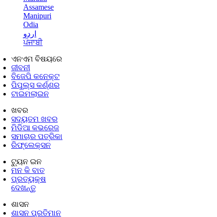
Assamese
Manipuri
Odia
اردو
ਪੰਜਾਬੀ
ଏନଏମ ବିଷୟରେ
ଜୀବନୀ
ବିଜେପି କନେକ୍ଟ
ପିପୁଲ୍ସ କର୍ଣ୍ଣର
ଟାଇମଲାଇନ
ଖବର
ସଦ୍ୟତମ ଖବର
ମିଡିଆ କଭରେଜ
ସମାଚାର ପତ୍ରିକା
ରିଫ୍ଲେକ୍ସନ
ଟ୍ୟୁନ ଇନ
ମନ କି ବାତ
ପ୍ରତ୍ୟକ୍ଷ
ଦେଖନ୍ତୁ
ଶାସନ
ଶାସନ ପ୍ରତିମାନ