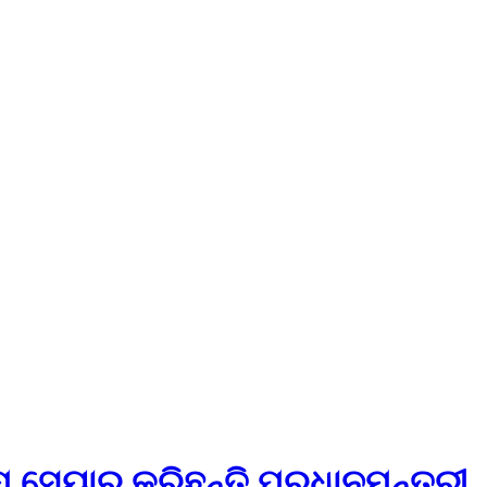
୍ ସେୟାର କରିଛନ୍ତି ପ୍ରଧାନମନ୍ତ୍ରୀ