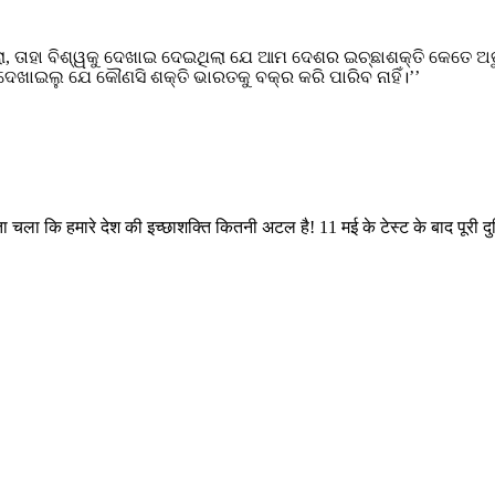
ା, ତାହା ବିଶ୍ୱକୁ ଦେଖାଇ ଦେଇଥିଲା ଯେ ଆମ ଦେଶର ଇଚ୍ଛାଶକ୍ତି କେତେ ଅ
େଖାଇଲୁ ଯେ କୌଣସି ଶକ୍ତି ଭାରତକୁ ବକ୍ର କରି ପାରିବ ନାହିଁ।’’
पता चला कि हमारे देश की इच्छाशक्ति कितनी अटल है! 11 मई के टेस्ट के बाद पू