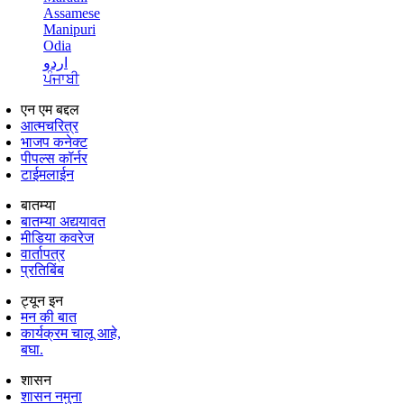
Assamese
Manipuri
Odia
اردو
ਪੰਜਾਬੀ
एन एम बद्दल
आत्मचरित्र
भाजप कनेक्ट
पीपल्स कॉर्नर
टाईमलाईन
बातम्या
बातम्या अद्ययावत
मीडिया कवरेज
वार्तापत्र
प्रतिबिंब
ट्यून इन
मन की बात
कार्यक्रम चालू आहे,
बघा.
शासन
शासन नमुना