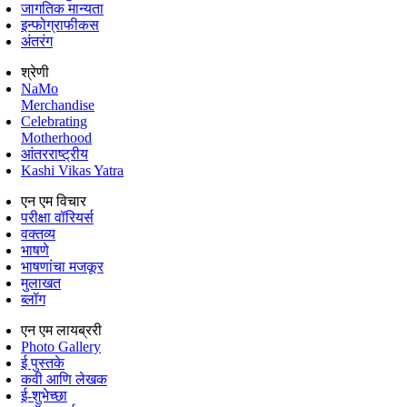
जागतिक मान्यता
इन्फोग्राफीकस
अंतरंग
श्रेणी
NaMo
Merchandise
Celebrating
Motherhood
आंतरराष्ट्रीय
Kashi Vikas Yatra
एन एम विचार
परीक्षा वॉरियर्स
वक्तव्य
भाषणे
भाषणांचा मजकूर
मुलाखत
ब्लॉग
एन एम लायब्ररी
Photo Gallery
ई पुस्तके
कवी आणि लेखक
ई-शुभेच्छा