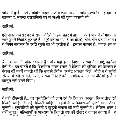
जॉय माँ दुर्गा… जॉय मॉदोन मोहन... जॉय श्याम राय… जॉय एक्तेशोर मोहादेब…हर-ह
कामना है, समस्त देशवासियों पर मां लक्ष्मी की कृपा बरसती रहे।
साथियों,
ऐसे पावन अवसर पर ये सभा, मंदिरों के इस शहर में होना...अपने आप में सौभाग्य की
सारे पुराने रिकॉर्ड टूट रहे हैं। मुझे बताया गया है कि दो-दो, तीन-तीन घंटे से लोग 
ये निर्मम सरकार के प्रति गुस्से का भी प्रतीक है। इसका मतलब है...बंगाल अ
साथियों,
ये मां शारदा की पवित्र धरती है। और यहां इतनी विशाल संख्या में माताएं, बहनें-
देती हैं। हम चाहते हैं कि विकसित भारत बनाने में बेटियों की भूमिका का विस्ता
बंगाल की बहनें चाहती थीं कि उनको तैंतीस परसेंट आरक्षण मिले...मोदी ने ये सु
संख्या में MLA बनें, ज्यादा संख्या में MP बनें। क्योंकि बंगाल की बेटियां 
कानून नहीं बनने दिया।
साथियों,
ये वही टीएमसी है... जो घुसपैठियों को लाभ देने के लिए हर कानून- नियम तोड़ देत
मिलनी चाहिए कि नहीं मिलनी चाहिए... बहनों के अधिकारो को लूटने वाली ट
सुनती। घुसपैठियों की सुनती है कुड़मी समाज की नहीं सुनती है। लेकिन अपने व
नहीं सुनते। महिलाओं के आरक्षण के लिए तो देश की संसद ने कानून बनाया है