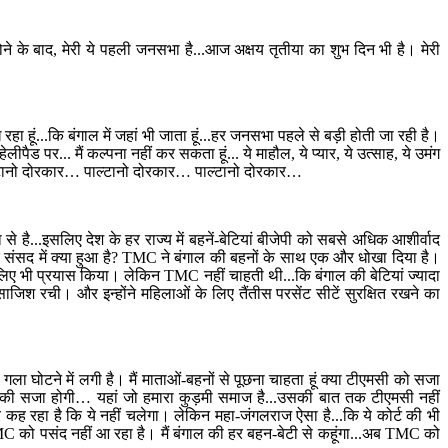
होने के बाद, मेरी ये पहली जनसभा है...आज अक्षय तृतीया का शुभ दिन भी है। मेरी
ा हूं...कि बंगाल में जहां भी जाता हूं...हर जनसभा पहले से बड़ी होती जा रही है।
ेलीपैड पर... मैं कल्पना नहीं कर सकता हूं... ये माहौल, ये प्यार, ये उत्साह, ये उमंग
पाल्टानो दोरकार… पाल्टानो दोरकार… पाल्टानो दोरकार…
 से है...इसलिए देश के हर राज्य में बहनें-बेटियां बीजेपी को सबसे अधिक आशीर्वाद
है कि संसद में क्या हुआ है? TMC ने बंगाल की बहनों के साथ एक और धोखा दिया है।
के लिए भी प्रयास किया। लेकिन TMC नहीं चाहती थी...कि बंगाल की बेटियां ज्यादा
साजिश रची। और इन्होंने महिलाओं के लिए तैंतीस परसेंट सीटें सुरक्षित रखने का
 गला घोटने में लगी है। मैं माताओं-बहनों से पूछना चाहता हूं क्या टीएमसी को सजा
्की सजा होगी… यहां जो हमारा कुड़मी समाज है...उसकी बात तक टीएमसी नहीं
 कह रहा है कि ये नहीं चलेगा। लेकिन महा-जंगलराज ऐसा है...कि ये कोर्ट की भी
 को पसंद नहीं आ रहा है। मैं बंगाल की हर बहन-बेटी से कहूंगा...अब TMC को