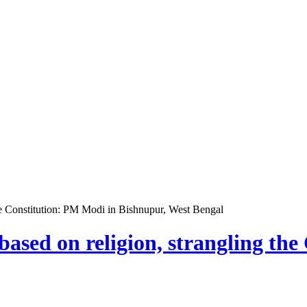
the Constitution: PM Modi in Bishnupur, West Bengal
based on religion, strangling th