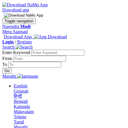
Download app
Toggle navigation
Narendra
Modi
Mera Saansad
Download App
Login
/
Register
Search
Enter Keyword
From
To
Marathi
English
Gujarati
हिन्दी
Bengali
Kannada
Malayalam
Telugu
Tamil
Marathi