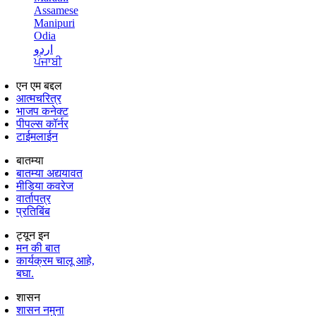
Assamese
Manipuri
Odia
اردو
ਪੰਜਾਬੀ
एन एम बद्दल
आत्मचरित्र
भाजप कनेक्ट
पीपल्स कॉर्नर
टाईमलाईन
बातम्या
बातम्या अद्ययावत
मीडिया कवरेज
वार्तापत्र
प्रतिबिंब
ट्यून इन
मन की बात
कार्यक्रम चालू आहे,
बघा.
शासन
शासन नमुना