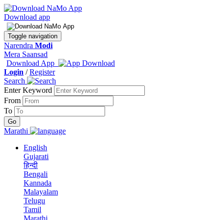
Download app
Toggle navigation
Narendra
Modi
Mera Saansad
Download App
Login
/
Register
Search
Enter Keyword
From
To
Marathi
English
Gujarati
हिन्दी
Bengali
Kannada
Malayalam
Telugu
Tamil
Marathi