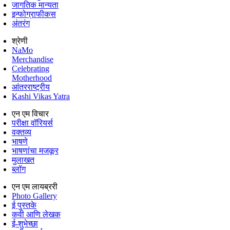
जागतिक मान्यता
इन्फोग्राफीकस
अंतरंग
श्रेणी
NaMo
Merchandise
Celebrating
Motherhood
आंतरराष्ट्रीय
Kashi Vikas Yatra
एन एम विचार
परीक्षा वॉरियर्स
वक्तव्य
भाषणे
भाषणांचा मजकूर
मुलाखत
ब्लॉग
एन एम लायब्ररी
Photo Gallery
ई पुस्तके
कवी आणि लेखक
ई-शुभेच्छा