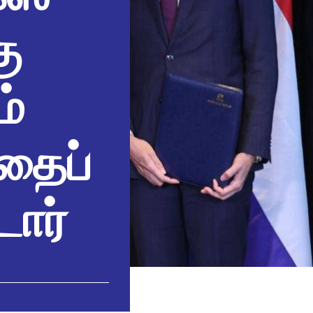
ு
ம்
தைப்
டார்