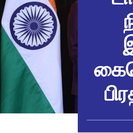
இ
கைய
பிர