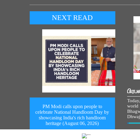
NEXT READ
பிரப
Today,
world i
PM Modi calls upon people to
Bhagw
celebrate National Handloom Day by
Dhwaj
showcasing India's rich handloom
heritage (August 06, 2026)
Vie