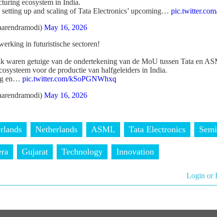
turing ecosystem in India.
 setting up and scaling of Tata Electronics’ upcoming…
pic.twitter.c
arendramodi)
May 16, 2026
erking in futuristische sectoren!
 ik waren getuige van de ondertekening van de MoU tussen Tata en AS
cosysteem voor de productie van halfgeleiders in India.
ing en…
pic.twitter.com/kSoPGNWhxq
arendramodi)
May 16, 2026
rlands
Netherlands
ASML
Tata Electronics
Semi
era
Gujarat
Technology
Innovation
Login or 