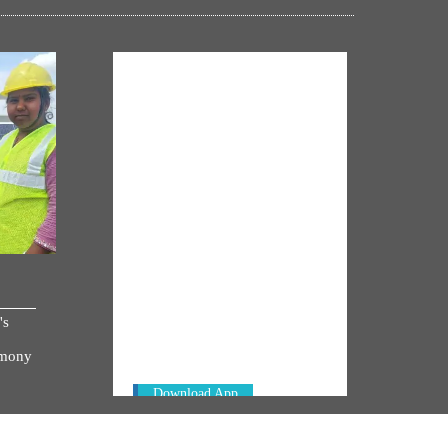
NM ON THE GO
Always be the first to hear from the
's
PM. Get the App Now!
emony
Download App