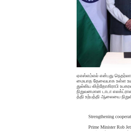
ஏஎஸ்எம்எல் என்பது நெதர்லாந
மையாத தேவையாக உள்ள உய
துல்லிய லித்தோகிராபி உப
நிறுவனமான டாடா எலக்ட்ரானி
த்தி உற்பத்தி ஆலையை நிறுவ
Strengthening cooperati
Prime Minister Rob Je