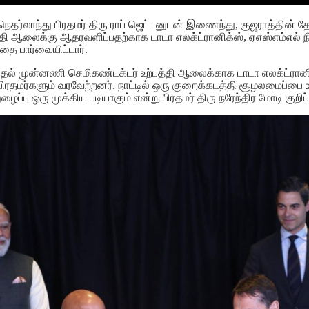
, நெதர்லாந்து பிரதமர் திரு ராப் ஜெட்டனுடன் இணைந்து, குஜராத்தின
்பத்தி ஆலைக்கு ஆதரவளிப்பதற்காக டாடா எலக்ட்ரானிக்ஸ், ஏஎஸ்எம்எல
தை பார்வையிட்டார்.
 முதல் முன்னணி செமிகண்டக்டர் உற்பத்தி ஆலைக்காக டாடா எலக்ட்ரா
பிரதமர்களும் வரவேற்றனர். நாட்டில் ஒரு குறைக்கடத்தி சூழலமைப்பை
ப்பு ஒரு முக்கிய படியாகும் என்று பிரதமர் திரு நரேந்திர மோடி குறிப்ப