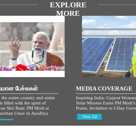
EXPLORE
MORE
லமான பேச்சுகள்
MEDIA COVERAGE
 the entire country and entire
Inspiring India: Gujarat Woman
s filled with the spirit of
Solar Mission Earns PM Modi’s
an Shri Ram: PM Modi at
Praise, Invitation to I-Day Cer
arohan Utsav in Ayodhya
View All
w All