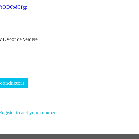
om/sQD6bdCfgp
ML voor de verdere
conductors
Register to add your comment