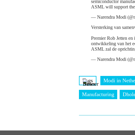
semiconductor manufac
ASML will support the
— Narendra Modi (@n
Versterking van samenw
Premier Rob Jetten en
ontwikkeling van het e
ASML zal de opricht
— Narendra Modi (@n
Tags
Modi in Nethe
Manufacturing
Dhol