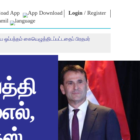
oad App
Login
/
Register
amil
 ஒப்பந்தம் கையெழுத்திடப்பட்டதைப் பிரதமர்
என்எம் நூலகம்
கனெக்ட்
கள்
Photo Gallery
பிரதமருக்கு
எழுதுதல்
மின்னணு
யர்கள்
புத்தகங்கள்
நாட்டிற்கு
ள்
பங்காற்றவும்
கவி & எழுத்தாளர்
Contact Us
மின்னணு-
ுத்து
வாழ்த்துக்கள்
த்தி
பிரபலங்கள்
கள்
Photo Booth
எல்,
்ஸ்