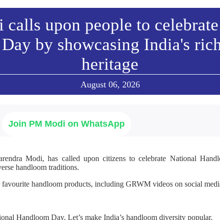
calls upon people to celebrate
Day by showcasing India's ric
heritage
August 06, 2026
Join PM Modi on WhatsApp
arendra Modi, has called upon citizens to celebrate National Ha
verse handloom traditions.
r favourite handloom products, including GRWM videos on social media
ional Handloom Day. Let’s make India’s handloom diversity popular.