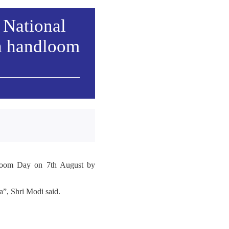
 National
h handloom
ndloom Day on 7th August by
”, Shri Modi said.