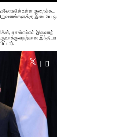
் தோலேராவில் உள்ள குறைக்கட
் நிறுவனங்களுக்கு இடையே ஒ
னிக்ஸ், ஏஎஸ்எம்எல் இணைந்
 உருவாக்குவதற்கான இந்தியா
ிட்டார்.
|