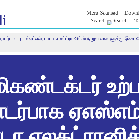
Mera Saansad
Downl
i
Search
T
தொடர்பாக ஏஎஸ்எம்எல், டாடா எலக்ட்ரானிக்ஸ் நிறுவனங்களுக்கு இடையே
திடு
ஆளுமை
பிரிவுகள்
என்எம்
சிந்தனை
ாத்
முன்மாதிரி ஆட்சி
NaMo Merchandise
ில் காண்க
உலகளாவிய
Celebrating
தேர்வு வாரி
அங்கீகாரம்
Motherhood
மேற்கோள்க
இன்ஃபோகிராஃபிக்ஸ்
சர்வதேசம்
உரைகள்
உட்கருத்துக்கள்
Kashi Vikas Yatra
உரையின் எழ
ிகண்டக்டர் உற்ப
வடிவங்கள்
நேர்காணல்
ப்ளாக்
ர்பாக ஏஎஸ்எம்
டா எலக்ட்ரானிக