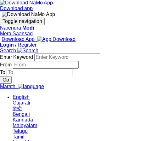
Download app
Toggle navigation
Narendra
Modi
Mera Saansad
Download App
Login
/
Register
Search
Enter Keyword
From
To
Marathi
English
Gujarati
हिन्दी
Bengali
Kannada
Malayalam
Telugu
Tamil