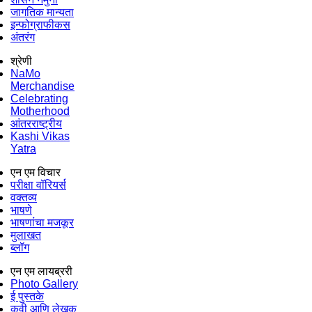
जागतिक मान्यता
इन्फोग्राफीकस
अंतरंग
श्रेणी
NaMo
Merchandise
Celebrating
Motherhood
आंतरराष्ट्रीय
Kashi Vikas
Yatra
एन एम विचार
परीक्षा वॉरियर्स
वक्तव्य
भाषणे
भाषणांचा मजकूर
मुलाखत
ब्लॉग
एन एम लायब्ररी
Photo Gallery
ई पुस्तके
कवी आणि लेखक