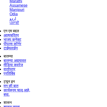
Marathi
Assamese
Manipuri
Odia
اردو
ਪੰਜਾਬੀ
एन एम बद्दल
आत्मचरित्र
भाजप कनेक्ट
पीपल्स कॉर्नर
टाईमलाईन
बातम्या
बातम्या अद्ययावत
मीडिया कवरेज
वार्तापत्र
प्रतिबिंब
ट्यून इन
मन की बात
कार्यक्रम चालू आहे,
बघा.
शासन
शासन नमुना