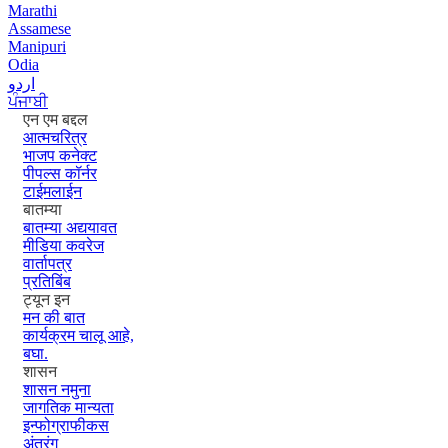
Marathi
Assamese
Manipuri
Odia
اردو
ਪੰਜਾਬੀ
एन एम बद्दल
आत्मचरित्र
भाजप कनेक्ट
पीपल्स कॉर्नर
टाईमलाईन
बातम्या
बातम्या अद्ययावत
मीडिया कवरेज
वार्तापत्र
प्रतिबिंब
ट्यून इन
मन की बात
कार्यक्रम चालू आहे,
बघा.
शासन
शासन नमुना
जागतिक मान्यता
इन्फोग्राफीकस
अंतरंग