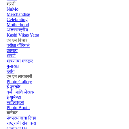
श्रेणी
NaMo
Merchandise
Celebrating
Motherhood
आंतरराष्ट्रीय
Kashi Vikas Yatra
एन एम विचार
परीक्षा वॉरियर्स
वक्तव्य
भाषणे
भाषणांचा मजकूर
मुलाखत
ब्लॉग
एन एम लायब्ररी
Photo Gallery
ई पुस्तके
कवी आणि लेखक
ई-शुभेच्छा
स्टॉलवर्ट्स
Photo Booth
कनेक्ट
पंतप्रधानांना लिहा
राष्ट्राची सेवा करा
Contact Us