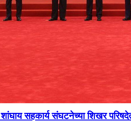
ांघाय सहकार्य संघटनेच्या शिखर परिषदे