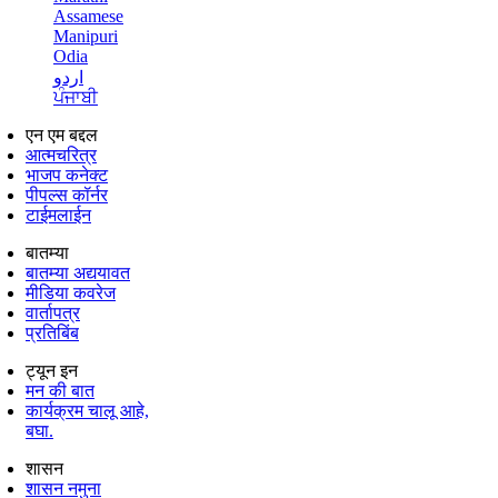
Assamese
Manipuri
Odia
اردو
ਪੰਜਾਬੀ
एन एम बद्दल
आत्मचरित्र
भाजप कनेक्ट
पीपल्स कॉर्नर
टाईमलाईन
बातम्या
बातम्या अद्ययावत
मीडिया कवरेज
वार्तापत्र
प्रतिबिंब
ट्यून इन
मन की बात
कार्यक्रम चालू आहे,
बघा.
शासन
शासन नमुना