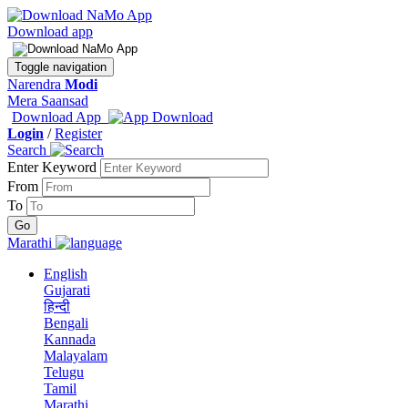
Download app
Toggle navigation
Narendra
Modi
Mera Saansad
Download App
Login
/
Register
Search
Enter Keyword
From
To
Marathi
English
Gujarati
हिन्दी
Bengali
Kannada
Malayalam
Telugu
Tamil
Marathi