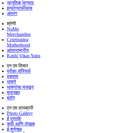
जागतिक मान्यता
इन्फोग्राफीकस
अंतरंग
श्रेणी
NaMo
Merchandise
Celebrating
Motherhood
आंतरराष्ट्रीय
Kashi Vikas Yatra
एन एम विचार
परीक्षा वॉरियर्स
वक्तव्य
भाषणे
भाषणांचा मजकूर
मुलाखत
ब्लॉग
एन एम लायब्ररी
Photo Gallery
ई पुस्तके
कवी आणि लेखक
ई-शुभेच्छा