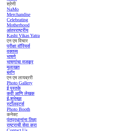
श्रेणी
NaMo
Merchandise
Celebrating
Motherhood
आंतरराष्ट्रीय
Kashi Vikas Yatra
एन एम विचार
परीक्षा वॉरियर्स
वक्तव्य
भाषणे
भाषणांचा मजकूर
मुलाखत
ब्लॉग
एन एम लायब्ररी
Photo Gallery
ई पुस्तके
कवी आणि लेखक
ई-शुभेच्छा
स्टॉलवर्ट्स
Photo Booth
कनेक्ट
पंतप्रधानांना लिहा
राष्ट्राची सेवा करा
Contact Us