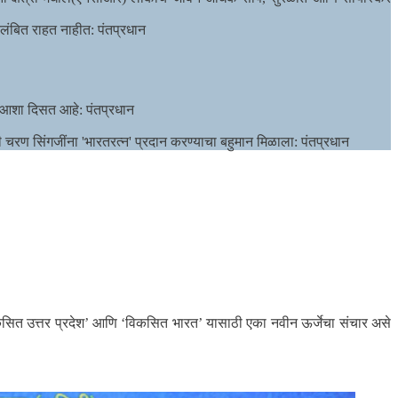
रलंबित राहत नाहीत: पंतप्रधान
ा आशा दिसत आहे: पंतप्रधान
 चरण सिंगजींना 'भारतरत्न' प्रदान करण्याचा बहुमान मिळाला: पंतप्रधान
नी, ‘विकसित उत्तर प्रदेश’ आणि ‘विकसित भारत’ यासाठी एका नवीन ऊर्जेचा संचार असे