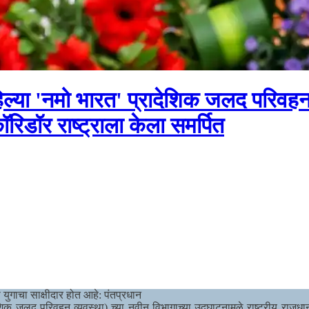
ा पहिल्या 'नमो भारत' प्रादेशिक जलद परिव
िडॉर राष्ट्राला केला समर्पित
ा युगाचा साक्षीदार होत आहे: पंतप्रधान
ादेशिक जलद परिवहन व्यवस्था) च्या नवीन विभागाच्या उद्घाटनामुळे राष्ट्रीय र