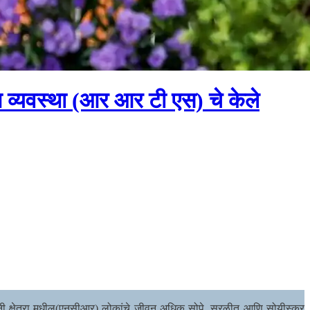
हन व्यवस्था (आर आर टी एस) चे केले
ाजधानी क्षेत्रा मधील(एनसीआर) लोकांचे जीवन अधिक सोपे, सुरळीत आणि सोयीस्कर