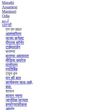
Marathi
Assamese
Manipuri
Odia
اردو
ਪੰਜਾਬੀ
एन एम बद्दल
आत्मचरित्र
भाजप कनेक्ट
पीपल्स कॉर्नर
टाईमलाईन
बातम्या
बातम्या अद्ययावत
मीडिया कवरेज
वार्तापत्र
प्रतिबिंब
ट्यून इन
मन की बात
कार्यक्रम चालू आहे,
बघा.
शासन
शासन नमुना
जागतिक मान्यता
इन्फोग्राफीकस
अंतरंग