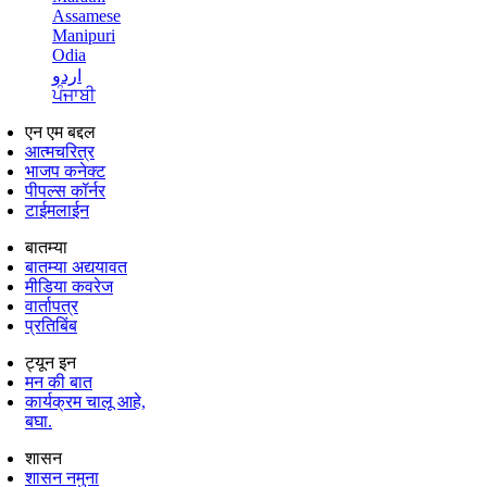
Assamese
Manipuri
Odia
اردو
ਪੰਜਾਬੀ
एन एम बद्दल
आत्मचरित्र
भाजप कनेक्ट
पीपल्स कॉर्नर
टाईमलाईन
बातम्या
बातम्या अद्ययावत
मीडिया कवरेज
वार्तापत्र
प्रतिबिंब
ट्यून इन
मन की बात
कार्यक्रम चालू आहे,
बघा.
शासन
शासन नमुना