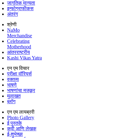
जागतिक मान्यता
इन्फोग्राफीकस
अंतरंग
श्रेणी
NaMo
Merchandise
Celebrating
Motherhood
आंतरराष्ट्रीय
Kashi Vikas Yatra
एन एम विचार
परीक्षा वॉरियर्स
वक्तव्य
भाषणे
भाषणांचा मजकूर
मुलाखत
ब्लॉग
एन एम लायब्ररी
Photo Gallery
ई पुस्तके
कवी आणि लेखक
ई-शुभेच्छा