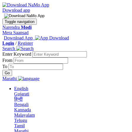
Download app
Toggle navigation
Narendra
Modi
Mera Saansad
Download App
Login
/
Register
Search
Enter Keyword
From
To
Marathi
English
Gujarati
हिन्दी
Bengali
Kannada
Malayalam
Telugu
Tamil
Marathi