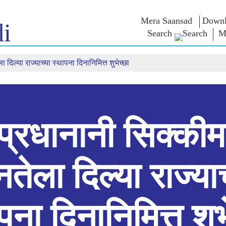
Mera Saansad
Downl
i
Search
M
दिल्या राज्याच्या स्थापना दिनानिमित्त शुभेच्छा
न
शासन
श्रेणी
एन एम विच
त
शासन नमुना
NaMo Merchandise
परीक्षा वॉरियर्
 चालू आहे,
जागतिक मान्यता
Celebrating
वक्तव्य
Motherhood
इन्फोग्राफीकस
भाषणे
आंतरराष्ट्रीय
अंतरंग
भाषणांचा मज
Kashi Vikas Yatra
मुलाखत
प्रधानानी सिक्कीम
ब्लॉग
तेला दिल्या राज्याच
पना दिनानिमित्त शुभ