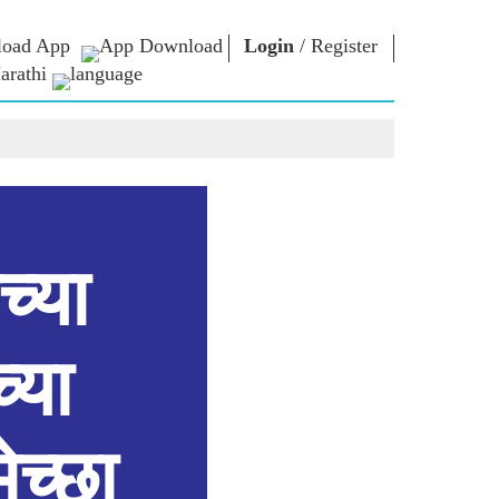
oad App
Login
/
Register
arathi
ार
एन एम लायब्ररी
कनेक्ट
स
Photo Gallery
पंतप्रधानांना लिहा
ई पुस्तके
राष्ट्राची सेवा करा
कवी आणि लेखक
Contact Us
कूर
ई-शुभेच्छा
स्टॉलवर्ट्स
च्या
Photo Booth
्या
ेच्छा