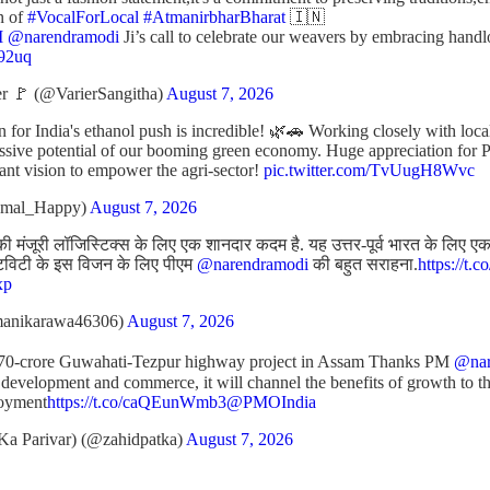
n of
#VocalForLocal
#AtmanirbharBharat
🇮🇳
M
@narendramodi
Ji’s call to celebrate our weavers by embracing ha
p92uq
r 🚩 (@VarierSangitha)
August 7, 2026
n for India's ethanol push is incredible! 🌿🚗 Working closely with loc
assive potential of our booming green economy. Huge appreciation for 
liant vision to empower the agri-sector!
pic.twitter.com/TvUugH8Wvc
amal_Happy)
August 7, 2026
ी मंजूरी लॉजिस्टिक्स के लिए एक शानदार कदम है. यह उत्तर-पूर्व भारत के लिए एक अ
टिविटी के इस विजन के लिए पीएम
@narendramodi
की बहुत सराहना.
https://t.
xp
anikarawa46306)
August 7, 2026
970-crore Guwahati-Tezpur highway project in Assam Thanks PM
@nar
 development and commerce, it will channel the benefits of growth to th
loyment
https://t.co/caQEunWmb3
@PMOIndia
Ka Parivar) (@zahidpatka)
August 7, 2026