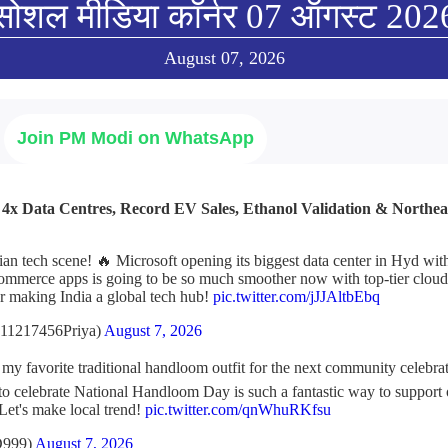
सोशल मीडिया कॉर्नर 07 ऑगस्ट 202
August 07, 2026
Join PM Modi on WhatsApp
: 4x Data Centres, Record EV Sales, Ethanol Validation & Northe
ian tech scene! 🔥 Microsoft opening its biggest data center in Hyd wi
ommerce apps is going to be so much smoother now with top-tier cloud 
r making India a global tech hub!
pic.twitter.com/jJJAltbEbq
11217456Priya)
August 7, 2026
t my favorite traditional handloom outfit for the next community celebr
l to celebrate National Handloom Day is such a fantastic way to support
 Let's make local trend!
pic.twitter.com/qnWhuRKfsu
D999)
August 7, 2026