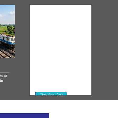
NM ON THE GO
Always be the first to hear from the
km of
PM. Get the App Now!
in
Download App