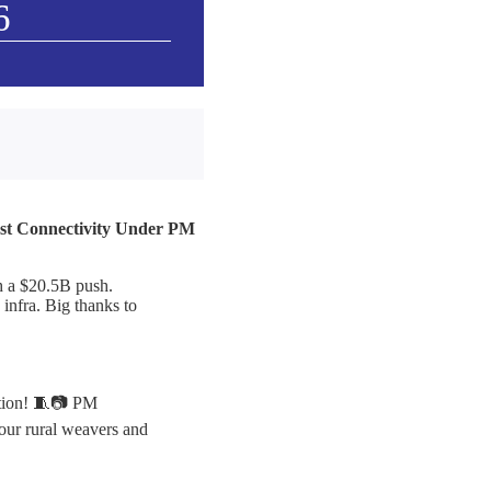
6
ast Connectivity Under PM
th a $20.5B push.
infra. Big thanks to
ation! 🧵📷 PM
 our rural weavers and