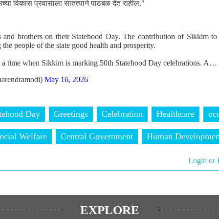
्या विकास प्रवासाला सातत्याने पाठबळ देत राहील."
s and brothers on their Statehood Day. The contribution of Sikkim to
the people of the state good health and prosperity.
t a time when Sikkim is marking 50th Statehood Day celebrations. A…
arendramodi)
May 16, 2026
tehood Day
Greetings
Celebration
Healthcare
oc
ocial Welfare
Central Government
Human Developmen
Login or 
EXPLORE