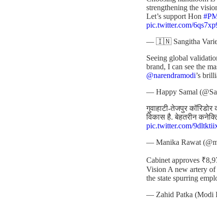
strengthening the visio
Let’s support Hon
#P
pic.twitter.com/6qs7x
— 🇮🇳 Sangitha Varie
Seeing global validatio
brand, I can see the m
@narendramodi
’s bril
— Happy Samal (@S
गुवाहाटी-तेजपुर कॉरिडोर क
विकास है. बेहतरीन कनेक्
pic.twitter.com/9dltktii
— Manika Rawat (@m
Cabinet approves ₹8,
Vision A new artery of
the state spurring emp
— Zahid Patka (Modi 