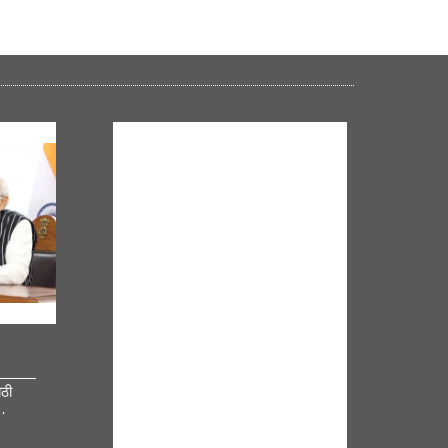
NM ON THE GO
Always be the first to hear from the
ाठी
PM. Get the App Now!
…