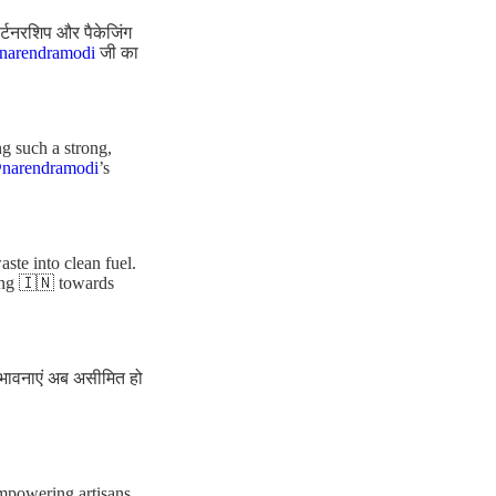
ार्टनरशिप और पैकेजिंग
arendramodi
जी का
g such a strong,
narendramodi
’s
te into clean fuel.
ing 🇮🇳 towards
संभावनाएं अब असीमित हो
empowering artisans,