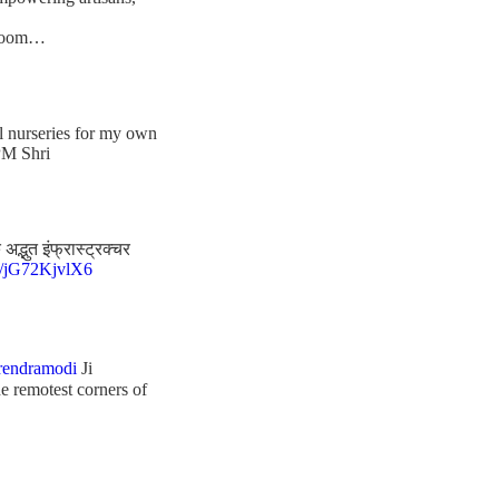
ndloom…
al nurseries for my own
PM Shri
द्भुत इंफ्रास्ट्रक्चर
co/jG72KjvlX6
endramodi
Ji
e remotest corners of