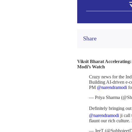
Share
Viksit Bharat Accelerating
Modi’s Watch
Crazy news for the Ind
Building AI-driven e-c
PM
@narendramodi
fo
— Priya Sharma (@Sh
Definitely bringing ou
@narendramodi
ji cal
flaunt our rich culture.
— JeeT (@Subhojeet