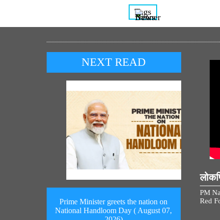
Tags
NEXT READ
लोकप्
PM Na
Red Fo
Prime Minister greets the nation on
National Handloom Day ( August 07,
2026)