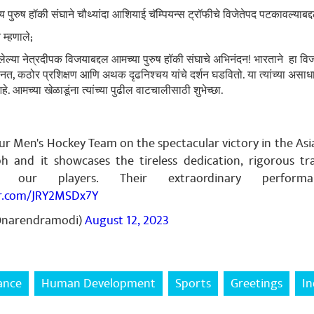
तीय पुरुष हॉकी संघाने चौथ्यांदा आशियाई चॅम्पियन्स ट्रॉफीचे विजेतेपद पटकावल्याबद
 म्हणाले;
ेल्या नेत्रदीपक विजयाबद्दल आमच्या पुरुष हॉकी संघाचे अभिनंदन! भारताने हा व
ेहनत, कठोर प्रशिक्षण आणि अथक दृढनिश्चय यांचे दर्शन घडवितो. या त्यांच्या असा
 आमच्या खेळाडूंना त्यांच्या पुढील वाटचालीसाठी शुभेच्छा.
ur Men's Hockey Team on the spectacular victory in the As
ph and it showcases the tireless dedication, rigorous tr
f our players. Their extraordinary perform
er.com/JRY2MSDx7Y
@narendramodi)
August 12, 2023
ance
Human Development
Sports
Greetings
In