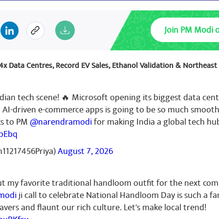
Join PM Modi 
: 4x Data Centres, Record EV Sales, Ethanol Validation & Northeas
dian tech scene! 🔥 Microsoft opening its biggest data cent
g AI-driven e-commerce apps is going to be so much smooth
ks to PM
@narendramodi
for making India a global tech hu
tbEbq
11217456Priya)
August 7, 2026
ut my favorite traditional handloom outfit for the next co
modi
ji call to celebrate National Handloom Day is such a fa
vers and flaunt our rich culture. Let's make local trend!