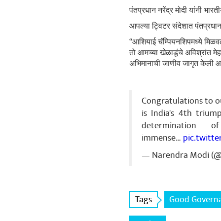
पंतप्रधान नरेंद्र मोदी यांनी भार
आपल्या ट्विटर संदेशात पंतप्रधान
“आशियाई चॅम्पियनशिपमध्ये मिळवल
तो आमच्या खेळाडूंचे अविश्रांत म
अभिमानाची जाणीव जागृत केली आहे.
Congratulations to o
is India's 4th trium
determination o
immense…
pic.twitt
— Narendra Modi (
Tags
Good Govern