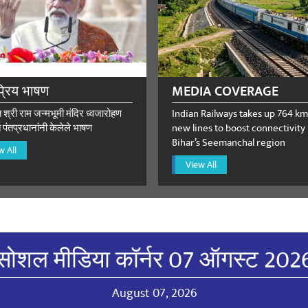
ा
or Singh
August 15, 2023
्रिय भाषण
MEDIA COVERAGE
ll pledge Best wishes men's hockey India team congratulations 
त श्री राम जन्मभूमी मंदिर ध्वजारोहण
Indian Railways takes up 764 km
ा
 पंतप्रधानांनी केलेले भाषण
new lines to boost connectivity 
Bihar’s Seemanchal region
w All
View All
August 14, 2023
 जय 🇮🇳🇮🇳🇮🇳🇮🇳🇮🇳
ा
सोशल मीडिया कॉर्नर 07 ऑगस्ट 202
i
August 14, 2023
August 07, 2026
di blessed