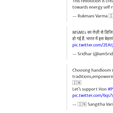
This revolution is c
Babaji Nam
towards energy self-r
Bharat Mata K
— Rukmani Varma 🇮
शेअर कर
MSMEs का तेज़ी से डिजिटल
हो गई हैं. भारत में इस बे
Kuldeep Ya
pic.twitter.com/2EA
આદરણીય પ્રધામ
વર્ષ ની છે. એ
— Sridhar (@iamSri
કુંભાર જ્ઞાતિન
કાર્યકર્તાને પ
Choosing handloom is
સાવરકુંડલા શહ
થી સંગઠનની જવ
traditions,empowerin
૧ પણ રૂપિયાનો
🇮🇳
ભ્રષ્ટાચારી ન
Let’s support Hon
#
આવતી. એવા ભ્ર
pic.twitter.com/6qs
આવા બિન ભ્રષ્ટ
કોંગ્રેસ જેવો
— 🇮🇳 Sangitha Var
ભાજપને મત મળવા