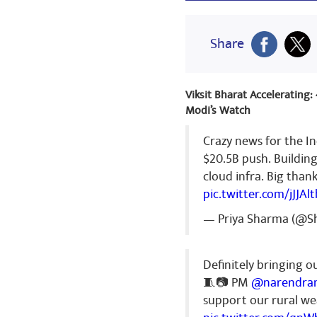
Share
Viksit Bharat Accelerating
Modi’s Watch
Crazy news for the In
$20.5B push. Buildin
cloud infra. Big than
pic.twitter.com/jJJAl
— Priya Sharma (@Sh
Definitely bringing o
🧵📷 PM
@narendra
support our rural wea