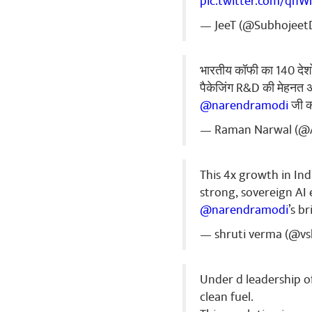
pic.twitter.com/qnW
— JeeT (@Subhojeet
भारतीय कॉफी का 140 देशों 
पैकेजिंग R&D की मेहनत अ
@narendramodi
जी क
— Raman Narwal (@
This 4x growth in Ind
strong, sovereign AI
@narendramodi
’s b
— shruti verma (@vs
शेअर कर
Under d leadership o
clean fuel.