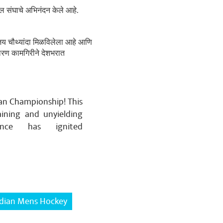
्दल संघाचे अभिनंदन केले आहे.
िजय चौथ्यांदा मिळविलेला आहे आणि
धारण कामगिरीने देशभरात
ian Championship! This
aining and unyielding
ance has ignited
dian Mens Hockey