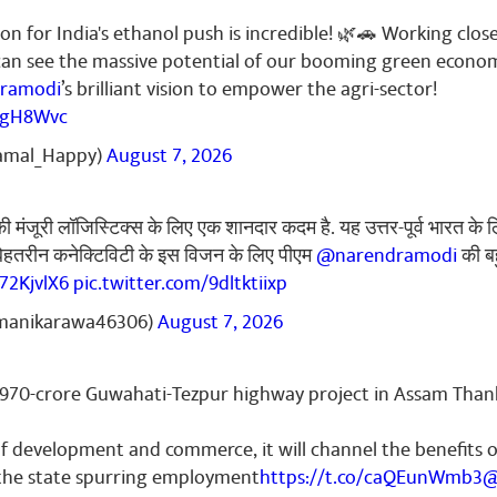
રીશ્રી નરેન્દ્ર મોદીજી ને મારી નમ્ર અપીલ છે કે આવા પાયા ના અને બિન 
 ભવિષ્યમાં ભાજપ પાર્ટી નો નાશ થઈ જાશે. એક યુવા તરીકે તમને મા
on for India's ethanol push is incredible! 🌿🚗 Working close
િલ્હી સુધી પોચડો. આવા કાર્યકર્તા કોઈ દિવસ ભ્રષ્ટાચાર નઈ કરે અને લોક
can see the massive potential of our booming green econo
માં બેફામ ભ્રષ્ટાચાર થઈ રહીયો છે. રોડ રસ્તા ના કામો સાવ નબળા થઈ 
ramodi
’s brilliant vision to empower the agri-sector!
જાય છે. એટલા માટે આવા બિન ભ્રષ્ટાચારી કાર્યકર્તા ને આગળ લાવો. અમ
UugH8Wvc
પોઇન્ટ અરવિંદભાઈ બી. યાદવ(એ. બી.યાદવ) ના છે. ૭૩ હજાર પોઇન્ટ સા
વ હોવા છતાં પાર્ટીના નેતાઓ એ અતિયારે ઝીરો કરી દીધા છે. આવા કાર્યક
amal_Happy)
August 7, 2026
ભ્રષ્ટાચારને અટકાવો. જો ખાલી ભ્રષ્ટાચાર માટે ૩૦ વર્ષ નું બિન ભ્રષ્ટાચ
 દેશ માટે શું નો કરી શકે એ વિચારી ને મારી નમ્ર અપીલ છે કે રાજ્ય સભ
 એક યુવા તરીકે. બાકી થોડા જ વર્ષો માં ભાજપ પાર્ટી નું વર્ચસ્વ ભાજપ ન
ी मंजूरी लॉजिस्टिक्स के लिए एक शानदार कदम है. यह उत्तर-पूर्व भारत के 
અરવિંદ બી. યાદવ (એ.બી યાદવ) પૂર્વ શહેર ભાજપ મહામંત્રી જય હિન
. बेहतरीन कनेक्टिविटी के इस विजन के लिए पीएम
@narendramodi
की ब
યુવા મિત્ર લી.. કુલદીપ અરવિંદભાઈ યાદવ
G72KjvlX6
pic.twitter.com/9dltktiixp
ा
manikarawa46306)
August 7, 2026
,970-crore Guwahati-Tezpur highway project in Assam Tha
abharwal
August 14, 2023
ns 👏
of development and commerce, it will channel the benefits 
ा
 the state spurring employment
https://t.co/caQEunWmb3
@