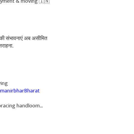
loyment & moving 🇮🇳
ेट की संभावनाएं अब असीमित
सराहना.
ભાઈ યાદવ છે. મારી ઉંમર ૨૪
ટેગરી માંથી આવતા કડીયા
ાં અમારી જ્ઞાતિ ના
્ય ના અમરેલી જિલ્લામાં આવેલ
ving
 કાર્યકર્તા છેલ્લાં ૪૦ વર્ષ
ાબદારી કરેલી. ૪૦ વર્ષ માં
manirbharBharat
ાયાના કાર્યકર્તાને અહીંના
એમાં જાણ પણ કરવામાં નથી
embracing handloom…
મ નમ નથી પોચિયા એની પાછળ
નીકળતા જાશે તો ભવિષ્યમાં
કળતા જાશે તો ભવિષ્યમાં
ોટું નુકશાન વેઠવું પડશે.