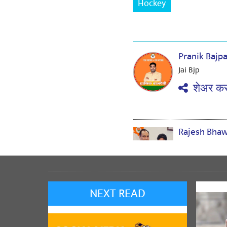
Hockey
Pranik Bajp
Jai Bjp
शेअर कर
Rajesh Bha
jai shree ram
शेअर कर
NEXT READ
Ambikesh 
🇮🇳