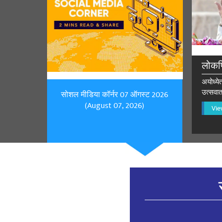
शेअर कर
Awadh Kish
लोकप
keep it up We
अयोध्ये
शेअर कर
उत्सवात
सोशल मीडिया कॉर्नर 07 ऑगस्ट 2026
(August 07, 2026)
Vie
Ramesh E
भारत माता की
शेअर कर
jayalakshm
omnarendramo