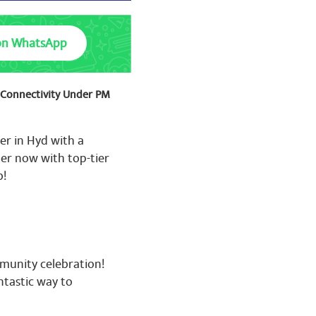
on WhatsApp
t Connectivity Under PM
er in Hyd with a
er now with top-tier
b!
mmunity celebration!
ntastic way to