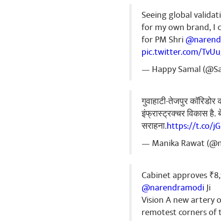
એટલે પ્રધામંત્
આગળ મૂકો બાકી
Seeing global validati
કાર્યકર્તાને દ
for my own brand, I 
અમરેલી જિલ્લા
for PM Shri
@narend
પૈસા પાણીમાં 
pic.twitter.com/Tv
સોવ થી વધારે 
છે. એટલા એક્ટિ
— Happy Samal (@S
પાર્ટીમાં થતો 
જો મોકો મળે તો
આપવા વિનંતી છે
गुवाहाटी-तेजपुर कॉरिडोर क
થતું જાશે. - 
इंफ्रास्ट्रक्चर विकास है
ગુજરાત આપનો 
सराहना.
https://t.co/j
शेअर कर
— Manika Rawat (@
Cabinet approves ₹8
Satinder S
@narendramodi
Ji
congratulatio
Vision A new artery 
शेअर कर
remotest corners of