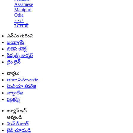
Assamese
Manipuri
Odia
اردو
ਪੰਜਾਬੀ
ఎన్ఎం గురించి
బయోగ్రఫీ
బిజెపి కనెక్ట్
పీపుల్స్ కార్నర్
టైం లైన్
వార్తలు
తాజా సమాచారం
మీడియా కవరేజి
వార్తాలేఖ
రిఫ్లెక్షన్స్
ట్యూన్ ఇన్
అవ్వండి
మన్ కీ బాత్
లైవ్ చూడండి