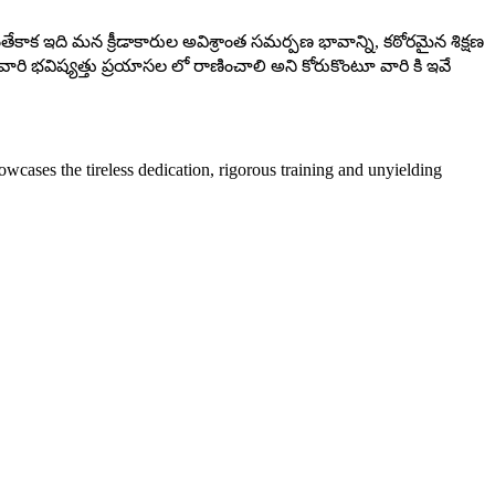
ాక ఇది మన క్రీడాకారుల అవిశ్రాంత సమర్పణ భావాన్ని, కఠోరమైన శిక్షణ
ారి భవిష్యత్తు ప్రయాసల లో రాణించాలి అని కోరుకొంటూ వారి కి ఇవే
wcases the tireless dedication, rigorous training and unyielding