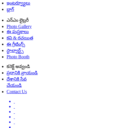
ఇంటర్వ్యూలు
బ్లాగ్
ఎన్ఎం లైబ్రరీ
Photo Gallery
ఈ పుస్తకాలు
కవి & రచయిత
ఈ గ్రీటింగ్స్
స్టాల్వార్ట్స్
Photo Booth
కనెక్ట్ అవ్వండి
ప్రధానికి వ్రాయండి
దేశానికి సేవ
చేయండి
Contact Us