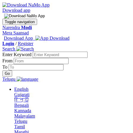
Download app
Toggle navigation
Narendra
Modi
Mera Saansad
Download App
Login
/
Register
Search
Enter Keyword
From
To
Telugu
English
Gujarati
हिन्दी
Bengali
Kannada
Malayalam
Telugu
Tamil
Marathi