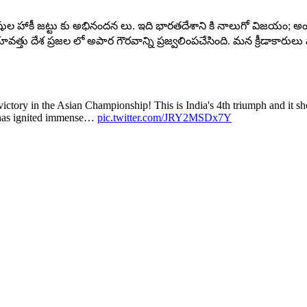
హాకీ జట్టు కు అభినందన లు. ఇది భారతదేశాని కి నాలుగో విజయం; అంతేక
తు దేశ ప్రజల లో అపార గౌరవాన్ని ప్రజ్వలింపచేసింది. మన క్రీడాకారులు వ
tory in the Asian Championship! This is India's 4th triumph and it sho
e has ignited immense…
pic.twitter.com/JRY2MSDx7Y