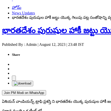
హోమ్
News Updates
భారతదేశం పురుషుల హాకీ జట్టు యొక్క గెలుపు పట్ల సంతోషాన్ని వ్యక
భారతదేశం పురుషుల హాకీ జట్టు యొక్క
Published By : Admin | August 12, 2023 | 23:48 IST
Share
Join PM Modi on WhatsApp
ఏశియన్ చాంపియన్స్ ట్రాఫి ప్రశస్తి ని భారతదేశం యొక్క పురుషుల హాకీ జట
ప్రధాన మంత్రి ఒక ట్వీట్ లో -