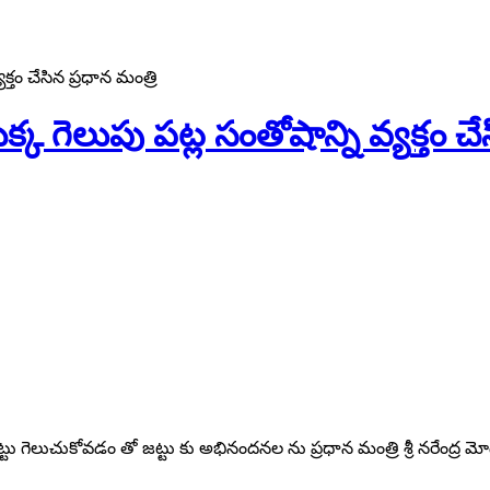
్తం చేసిన ప్రధాన మంత్రి
 గెలుపు పట్ల సంతోషాన్ని వ్యక్తం చేస
్టు గెలుచుకోవడం తో జట్టు కు అభినందనల ను ప్రధాన మంత్రి శ్రీ నరేంద్ర మ