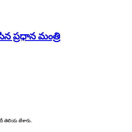
ిన ప్రధాన మంత్రి
ోదీ తెలియ జేశారు.