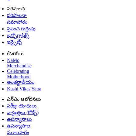
పరిపాలన
పరిపాలనా
సమాహారం
ప్రపంచ గుర్తింపు
ఇన్ఫోగ్రాఫిక్స్
ఇన్సైట్స్
కేటగిరీలు
NaMo
Merchandise
Celebrating
Motherhood
అంతర్జాతీయం
Kashi Vikas Yatra
ఎన్ఎం ఆలోచనలు
పరీక్షా యోధులు
వ్యాఖ్యలు (కోట్స్)
ఉపన్యాసాలు
ఉపన్యాసాల
మూలపాఠం