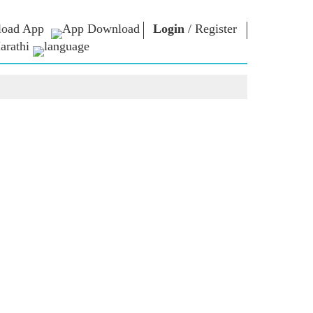
oad App
Login
/
Register
arathi
ार
एन एम लायब्ररी
कनेक्ट
स
Photo Gallery
पंतप्रधानांना लिहा
ई पुस्तके
राष्ट्राची सेवा करा
कवी आणि लेखक
Contact Us
कूर
ई-शुभेच्छा
स्टॉलवर्ट्स
Photo Booth