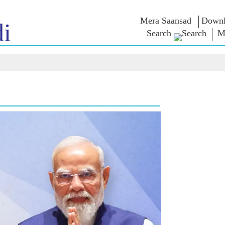
Mera Saansad
Downl
i
Search
M
न
शासन
श्रेणी
एन एम विच
त
शासन नमुना
NaMo Merchandise
परीक्षा वॉरियर्
 चालू आहे,
जागतिक मान्यता
Celebrating
वक्तव्य
Motherhood
इन्फोग्राफीकस
भाषणे
आंतरराष्ट्रीय
अंतरंग
भाषणांचा मज
Kashi Vikas Yatra
मुलाखत
ब्लॉग