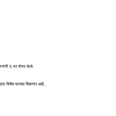
ानांनी X वर पोस्ट केले:
ाबादला विशेष फायदा मिळणार आहे.