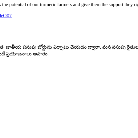
the potential of our turmeric farmers and give them the support they ri
zlleO07
యత. జాతీయ పసుపు బోర్డు‌ను ఏర్పాటు చేయడం ద్వారా, మన పసుపు రైతుల సా
 అందే ప్రయోజనాలు అపారం.