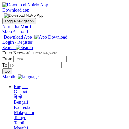
Download app
Toggle navigation
Narendra
Modi
Mera Saansad
Download App
Login
/
Register
Search
Enter Keyword
From
To
Marathi
English
Gujarati
हिन्दी
Bengali
Kannada
Malayalam
Telugu
Tamil
Marathi