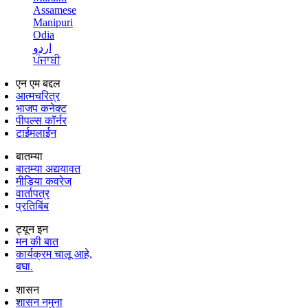
Assamese
Manipuri
Odia
اردو
ਪੰਜਾਬੀ
एन एम बद्दल
आत्मचरित्र
भाजप कनेक्ट
पीपल्स कॉर्नर
टाईमलाईन
बातम्या
बातम्या अद्ययावत
मीडिया कवरेज
वार्तापत्र
प्रतिबिंब
ट्यून इन
मन की बात
कार्यक्रम चालू आहे,
बघा.
शासन
शासन नमुना