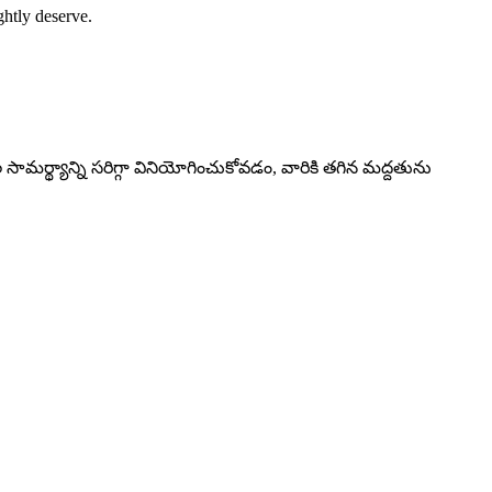
ghtly deserve.
మర్థ్యాన్ని సరిగ్గా వినియోగించుకోవడం, వారికి తగిన మద్దతును