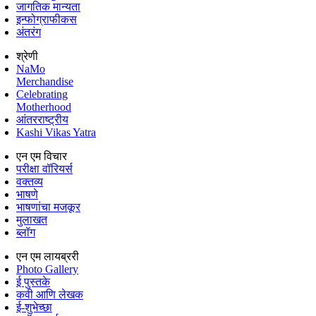
जागतिक मान्यता
इन्फोग्राफीकस
अंतरंग
श्रेणी
NaMo
Merchandise
Celebrating
Motherhood
आंतरराष्ट्रीय
Kashi Vikas Yatra
एन एम विचार
परीक्षा वॉरियर्स
वक्तव्य
भाषणे
भाषणांचा मजकूर
मुलाखत
ब्लॉग
एन एम लायब्ररी
Photo Gallery
ई पुस्तके
कवी आणि लेखक
ई-शुभेच्छा