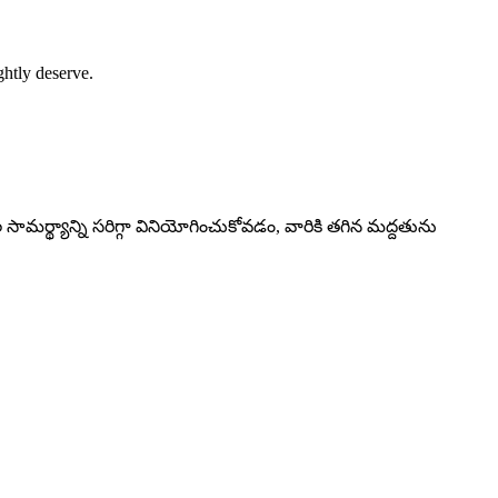
ghtly deserve.
మర్థ్యాన్ని సరిగ్గా వినియోగించుకోవడం, వారికి తగిన మద్దతును