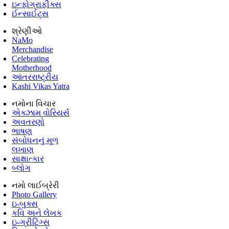
ઇન્ફોગ્રાફીક્સ
ઈન્સાઈટ્સ
શ્રેણીઓ
NaMo
Merchandise
Celebrating
Motherhood
આંતરરાષ્ટ્રીય
Kashi Vikas Yatra
નમોના વિચાર
એક્ઝામ વોરિયર્સ
અવતરણો
ભાષણ
સંબોધનનું મૂળ
લખાણ
સાક્ષાત્કાર
બ્લોગ
નમો લાઈબ્રેરી
Photo Gallery
ઇ-બુક્સ
કવિ અને લેખક
ઇ-ગ્રીટિંગ્સ