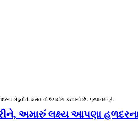
ળદરના ખેડૂતોની ક્ષમતાનો ઉપયોગ કરવાનો છે : પ્રધાનમંત્રી
કરીને, અમારું લક્ષ્ય આપણા હળદરન