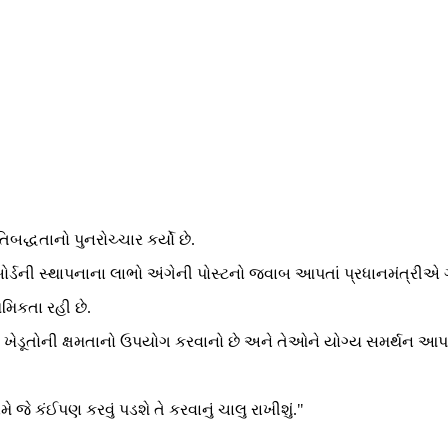
િબદ્ધતાનો પુનરોચ્ચાર કર્યો છે.
 બોર્ડની સ્થાપનાના લાભો અંગેની પોસ્ટનો જવાબ આપતાં પ્રધાનમંત્રીએ ગ
થમિકતા રહી છે.
ા ખેડૂતોની ક્ષમતાનો ઉપયોગ કરવાનો છે અને તેઓને યોગ્ય સમર્થન આપવા
ે કંઈપણ કરવું પડશે તે કરવાનું ચાલુ રાખીશું."