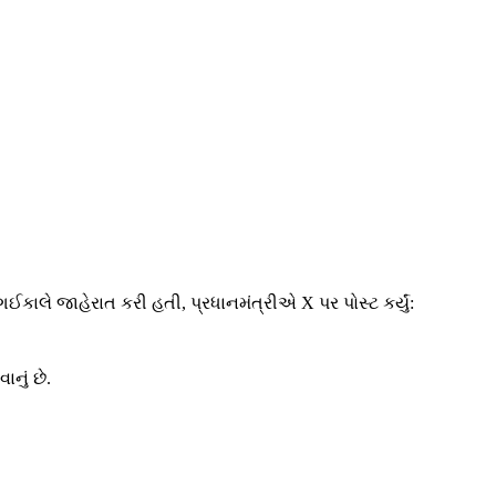
ઈકાલે જાહેરાત કરી હતી, પ્રધાનમંત્રીએ X પર પોસ્ટ કર્યું:
નું છે.