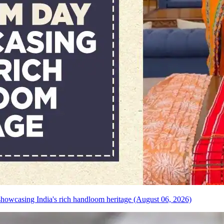
howcasing India's rich handloom heritage (August 06, 2026)