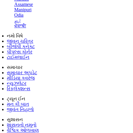
Assamese
Manipuri
Odia
اردو
ਪੰਜਾਬੀ
નમો વિષે
જીવન ચરિત્ર
બીજેપી કનેક્ટ
પીપલ્સ કોર્નર
ટાઈમલાઈન
સમાચાર
સમાચાર અપડેટ
મીડિયા કવરેજ
ન્યુઝલેટર
રિફ્લેક્શન્સ
ટ્યૂન ઈન
મન કી બાત
જીવંત નિહાળો
સુશાસન
શાસનનો નમૂનો
વૈશ્વિક ઓળખાણ