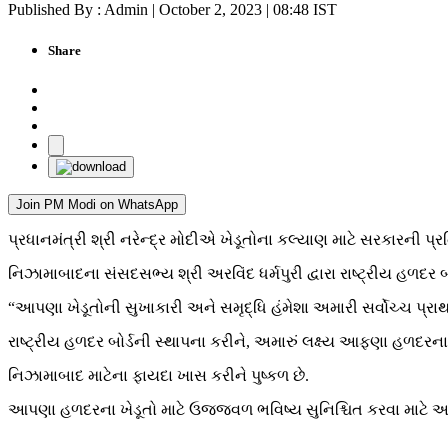
Published By : Admin | October 2, 2023 | 08:48 IST
Share
Join PM Modi on WhatsApp
પ્રધાનમંત્રી શ્રી નરેન્દ્ર મોદીએ ખેડૂતોના કલ્યાણ માટે સરકારની પ્રત
નિઝામાબાદના સંસદસભ્ય શ્રી અરવિંદ ધર્મપુરી દ્વારા રાષ્ટ્રીય હળદર
“આપણા ખેડૂતોની સુખાકારી અને સમૃદ્ધિ હંમેશા અમારી સર્વોચ્ચ પ્રા
રાષ્ટ્રીય હળદર બોર્ડની સ્થાપના કરીને, અમારું લક્ષ્ય આફણા હળદરન
નિઝામાબાદ માટેના ફાયદા ખાસ કરીને પુષ્કળ છે.
આપણા હળદરના ખેડૂતો માટે ઉજ્જવળ ભવિષ્ય સુનિશ્ચિત કરવા માટે અમે જ