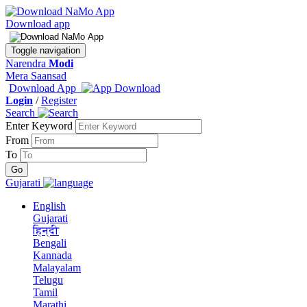
Download app
Toggle navigation
Narendra
Modi
Mera Saansad
Download App
Login
/
Register
Search
Enter Keyword
From
To
Gujarati
English
Gujarati
हिन्दी
Bengali
Kannada
Malayalam
Telugu
Tamil
Marathi