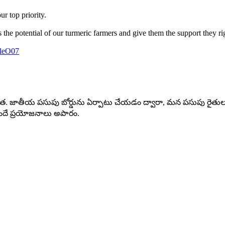
r top priority.
the potential of our turmeric farmers and give them the support they ri
zlleO07
యత. జాతీయ పసుపు బోర్డు‌ను ఏర్పాటు చేయడం ద్వారా, మన పసుపు రైతుల సా
 అందే ప్రయోజనాలు అపారం.