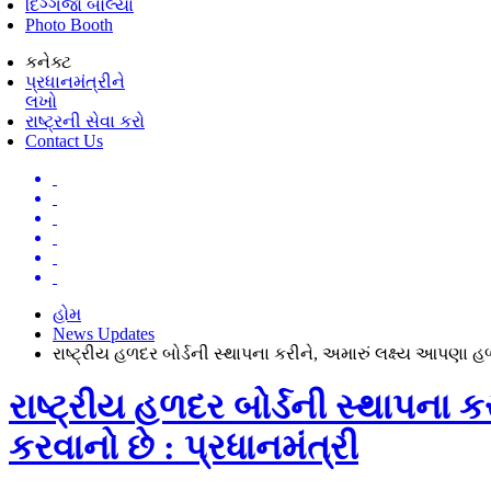
દિગ્ગજો બોલ્યા
Photo Booth
કનેક્ટ
પ્રધાનમંત્રીને
લખો
રાષ્ટ્રની સેવા કરો
Contact Us
હોમ
News Updates
રાષ્ટ્રીય હળદર બોર્ડની સ્થાપના કરીને, અમારું લક્ષ્ય આપણા હ
રાષ્ટ્રીય હળદર બોર્ડની સ્થાપના 
કરવાનો છે : પ્રધાનમંત્રી