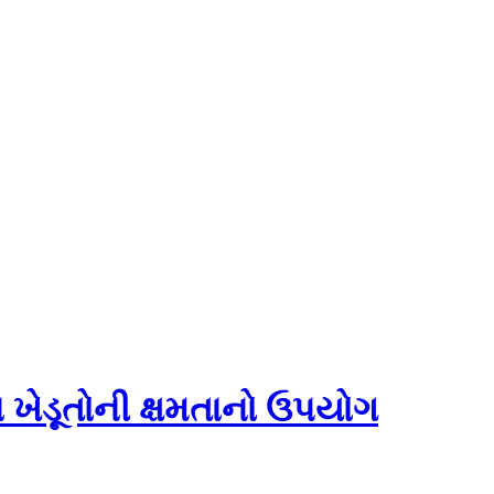
ા ખેડૂતોની ક્ષમતાનો ઉપયોગ