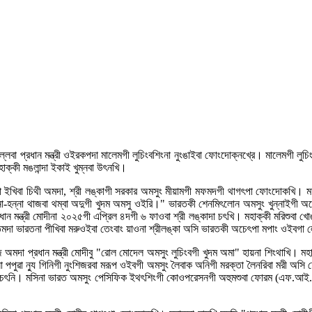
্না খল্লবা প্রধান মন্ত্রী ওইরকপদা মালেমগী লুচিংবশিংনা নুংঙাইবা ফোংদোক্নখ্রে। মালেমগী ল
ক্কী মঙলান্দা ইকাই খুম্নবা উৎনখি।
ন্ত্রীদা ইখিবা চিথী অমদা, শ্রী লঙ্কাগী সরকার অমসুং মীয়ামগী মফমদগী থাগৎপা ফোংদোকখি
না-হন্না থাজবা থম্বা অদুগী খুদম অমসু ওইরি।" ভারতকী শেনমিৎলোন অমসুং খুন্নাইগী অচেৎপ
রধান মন্ত্রী মোদীনা ২০২৫গী এপ্রিল ৪দগী ৬ ফাওবা শ্রী লঙ্কাদা চৎখি। মহাক্কী মরিশুবা খ
মতমদা ভারতনা পীখিবা মরুওইবা তেংবাং য়াওনা শ্রীলঙ্কা অসি ভারতকী অচেৎপা মপাং ওইবগা
মেসেজ অমদা প্রধান মন্ত্রী মোদীবু "রোল মোদেল অমসুং লুচিংবগী খুদম অমা" হায়না শিংথাখি। 
া পপুৱা ন্যু গিনিগী নুংশিজরবা মরূপ ওইবগী অমসুং লৈবাক অনিগী মরক্তা লৈনরিবা মরী অসি 
নবা খোঙচৎনি। মসিনা ভারত অমসুং পেসিফিক ইথৎশিংগী কোওপরেসনগী অহুমশুবা ফোরম (এফ.