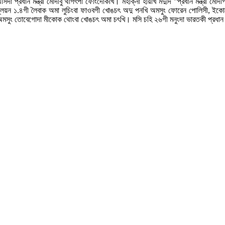
ম অসিদা প্রধান মন্ত্রী মোদীবু থাগৎপা ফোংদোকখি। মহাক্না হায়খি মদুদি "প্রধান মন্ত্রী
 বিল্লিয়ন ১.৪গী লৈবাক অমা লুচিংবা ফাওবগী খোঙচৎ অদু পনখি অমসুং ফোরেন পোলিসী, 
 অমসুং তোবেগোদা মীকোক থোংবা খোঙচৎ অমা চৎখি। মসি চহি ২৬গী মনুংদা ভারতকী প্রধান 