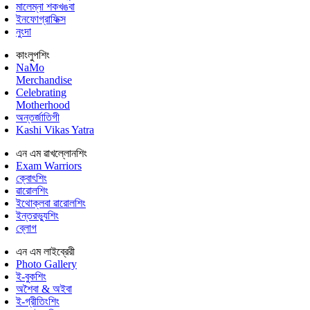
মালেম্না শকখঙবা
ইনফোগ্রাফিক্স
নুংদা
কাংলুপশিং
NaMo
Merchandise
Celebrating
Motherhood
অন্তর্জাতিগী
Kashi Vikas Yatra
এন এম ৱাখল্লোনশিং
Exam Warriors
ক্বোৎশিং
ৱারোলশিং
ইথোক্লবা ৱারোলশিং
ইন্তরভ্যুশিং
ব্লোগ
এন এম লাইব্রেরী
Photo Gallery
ই-বুকশিং
অশৈবা & অইবা
ই-গ্রীতিংশিং