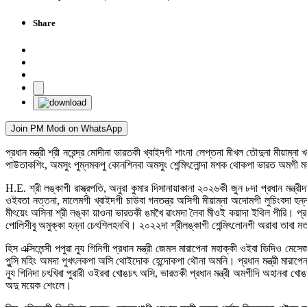
Share
Join PM Modi on WhatsApp
প্রধান মন্ত্রী শ্রী নরেন্দ্র মোদীনা ভারতকী খ্বাইদগী শাংনা লেপ্তনা মীখল তৌদুনা মীয়াম
পাউতাকশিং, অমসুং পুম্নমকপু কোনশিনবা অমসুং শেন্মিৎলোন্দা মশক থোকপা ভারত অমগী মহা
H.E. শ্রী লঙ্কাগী রাস্ত্রপতি, অনুরা কুমার দিসানায়াকানা ২০২৬কী জুন ৮দা প্রধান ম
ওইবতা নত্তনা, মালেমগী খ্বাইদগী চাউবা গনতন্ত্র অসিগী মীয়াম্না অদোমগী লুচিংবদা হন্
মীৎয়েং অসিনা শ্রী লঙ্কা য়াওনা ভারতকী ঙমখৈ ৱাংমদা লৈবা মীওই কয়াদা ইথিল পীরি। প্
পোলিসীবু অমুক্কা হন্না চেৎশিলহনখি। ২০২২দা শ্রীলঙ্কাগী শেন্মিৎলোনগী অৱাবা তাবা 
হিস এক্সিলেন্সী পপুৱা ন্যু গিনিগী প্রধান মন্ত্রী জেমস মারাপেনা মহাক্কী ওইবা ভিদিও 
পুন্সি মহিং অমদা পুখৎলকপা অসি থোইদোক হেন্দোকপা থৌনা অমনি। প্রধান মন্ত্রী মারাপেন
ন্যু গিনিদা চৎখিবা পুৱারী ওইরবা খোঙচৎ অসি, ভারতকী প্রধান মন্ত্রী অমগীদি অহা
অদু ময়েক শেংলে।