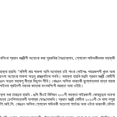
ুচিংবশিংনা প্রধান মন্ত্রীগী অহোংবা কয়া পুরকখিবা লৈঙাক্লোন, গ্লোবেল সাউথকীদমক মহাক্কী
। মহাক্না হায়খি: "মসিগী মায় পাকপা অসি অদোম্না চহি শাংনা লোইশঙ পায়রকপগী খুদম অমা
া অহোংবা লাকপা অদুসু রাস্ত্রপতিনা পনখি। মহাক্না হায়খি মদুদি প্রধান মন্ত্রী মোদীগী
োঙচৎ অদুদা মহাকপু মীত্রা বিভুশন পীখি। খোঙচৎ অসিনা ভারতকী য়ুম্লোন্নবনা হান্না হায়বা
 লোইননা খ্বাইদগী নক্নবা কান্নবা ফংলবশিংগী মরক্তা অমা ওইরি।
মহাক্না মখা তারদুনা হায়খি - ঙসি মীওই মিলিয়ন ২০০গী মথক্তা লাইরবদগী কোকহন্দুনা অফবা
হেন্না চেৎশিলহন্নবগী অপাম্বা ফোঙদোকখি। প্রধান মন্ত্রী মোদীনা ২০২৩গী মে থাদা পপুৱা
আই.পি.আই.সি. খোঙচৎ অসিনা গ্লোবেল সাউথকী অচেৎপা পার্তনর অমা ওইনা ভারতকী থৌদাং