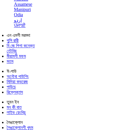
Assamese
Manipuri
Odia
اردو
ਪੰਜਾਬੀ
এন এমগী মরমদা
পুন্সি ৱারী
বি জে পিগা কনেক্ত
তৌবিয়ু
মীয়ামগী মফম
মতম
ঈ-পাউ
অনৌবা পাউশিং
মিদিয়া কভরেজ
পাউচে
রিফ্লেকশন্স
ত্যুন ইন
মন কী বাত
লাইভ য়েংবিয়ু
লৈঙাক্লোন
লৈঙাক্লোনগী খুদম