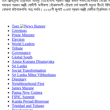
হিস এক্সিলেন্সী ত্রিনিদাদ অমসুং তোবেগোগী প্রধান মন্ত্রী কমলা পর্সাদ-বিসেসরনা থৌর
মহাক্না প্রধান মন্ত্রী মোদীগী অপীকপা হৌরকপদগী হৌরগা তর্ম অহুমগী মনুংদা মীওই
থোকপা মাইপাকপশিং অদু পনখি। ২০২৫গী জুলাই ৩-৪দা প্রধান মন্ত্রী মোদীনা ত্রিনিদাদ
Tags
Greetings
Prime Minister
Election
World Leaders
Tribute
Governance
Global South
Anura Kumara Disanayaka
Sri Lanka
Social Transformation
Sri Lanka Mitra Vibhushana
Dignitary
Neighbourhood First
James Marape
Papua New Guinea
FIPIC Summit
Kamla Persad-Bissessar
Trinidad and Tobago