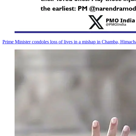
Prime Minister condoles loss of lives in a mishap in Chamba, Himach