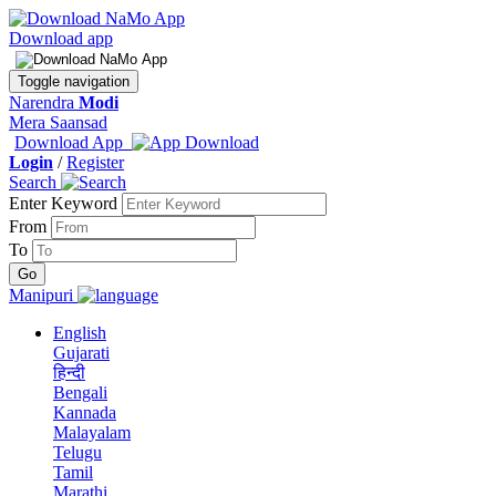
Download app
Toggle navigation
Narendra
Modi
Mera Saansad
Download App
Login
/
Register
Search
Enter Keyword
From
To
Manipuri
English
Gujarati
हिन्दी
Bengali
Kannada
Malayalam
Telugu
Tamil
Marathi