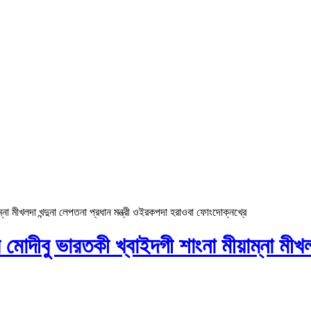
য়াম্না মীখলদা খন্দুনা লেপতনা প্রধান মন্ত্রী ওইরকপদা হরাওবা ফোংদোক্নখ্রে
্দ্র মোদীবু ভারতকী খ্বাইদগী শাংনা মীয়াম্না মী