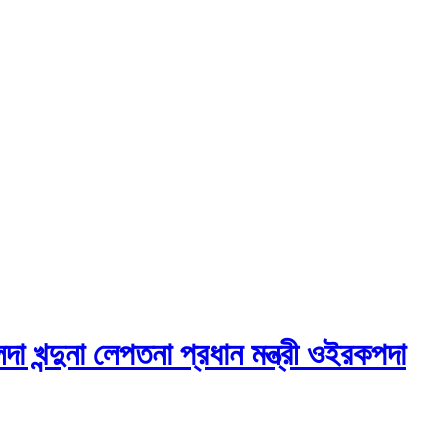
খলদা খন্দুনা লেপতনা প্রধান মন্ত্রী ওইরকপদা