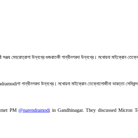
শ্রী সঞ্জয় মেহরোত্রাগা উন্নখ্রে গুজরাতকী গান্ধীনগরদা উন্নখ্রে। মখোয়না মাইক্রোন তেক্
diগা গান্ধীনগরদা উন্নখ্রে। মখোয়না মাইক্রোন তেক্নোলোজীনা ভারত্তা সেমিকন্দক্তর
 met PM
@narendramodi
in Gandhinagar. They discussed Micron Tec