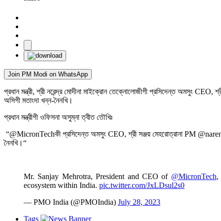
Join PM Modi on WhatsApp
প্রধান মন্ত্রী, শ্রী নরেন্দ্র মোদীনা মাইক্রোন তেক্নোলোজীগী প্রসিদেন্ত অমসুং CEO, 
অসিগী মতাংদা খন্ন-নৈনখি।
প্রধান মন্ত্রীগী ওফিসনা অসুম্না ত্বীত তৌখিঃ
“@MicronTechকী প্রসিদেন্ত অমসুং CEO, শ্রী সঞ্জয় মেহরোত্রানা PM @narendramo
নৈনখি।“
Mr. Sanjay Mehrotra, President and CEO of
@MicronTech
,
ecosystem within India.
pic.twitter.com/JxLDsul2s0
— PMO India (@PMOIndia)
July 28, 2023
Tags