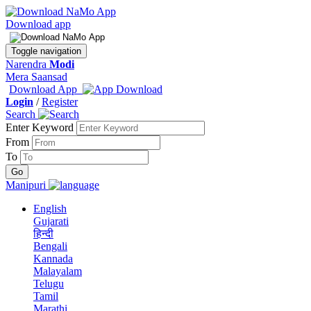
Download app
Toggle navigation
Narendra
Modi
Mera Saansad
Download App
Login
/
Register
Search
Enter Keyword
From
To
Manipuri
English
Gujarati
हिन्दी
Bengali
Kannada
Malayalam
Telugu
Tamil
Marathi