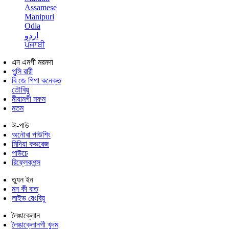
Assamese
Manipuri
Odia
اردو
ਪੰਜਾਬੀ
এন এমগী মরমদা
পুন্সি ৱারী
বি জে পিগা কনেক্ত
তৌবিয়ু
মীয়ামগী মফম
মতম
ঈ-পাউ
অনৌবা পাউশিং
মিদিয়া কভরেজ
পাউচে
রিফ্লেকশন্স
ত্যুন ইন
মন কী বাত
লাইভ য়েংবিয়ু
লৈঙাক্লোন
লৈঙাক্লোনগী খুদম