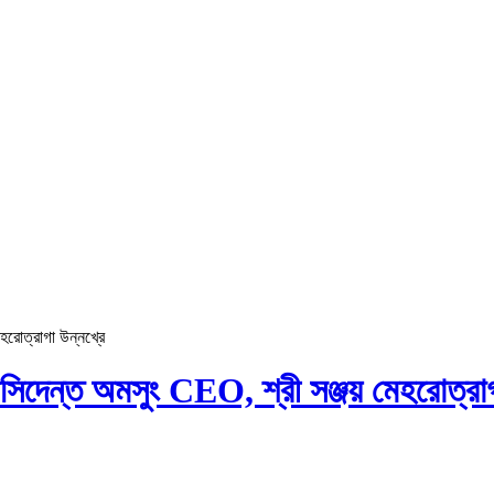
হরোত্রাগা উন্নখ্রে
্রসিদেন্ত অমসুং CEO, শ্রী সঞ্জয় মেহরোত্রাগ