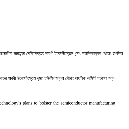
নোলোজীনা ভারত্তা সেমিকন্দক্তর শাবগী ইকোসীস্তেম খুমাং চাউশিলহন্নবা থৌরাং য়াৎলিবা
 শাবগী ইকোসীস্তেম খুমাং চাউশিলহন্নবা থৌরাং য়াৎলিবা অসিগী মতাংদা খন্ন-
hnology's plans to bolster the semiconductor manufacturing