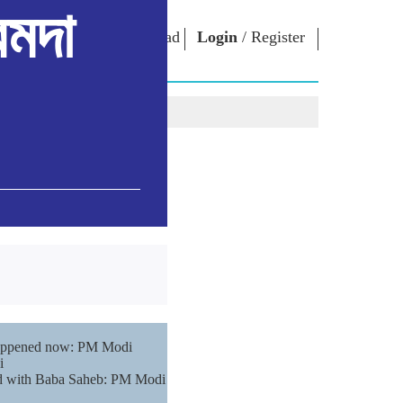
রমদা
oad App
Login
/
Register
anipuri
্লোনশিং
এন এম লাইব্রেরী
কনেক্ত
ors
Photo Gallery
প্রধান মন্ত্রীদা ইবীয়ু
ই-বুকশিং
লৈবাক্কী সেবা তৌবীয়ু
অশৈবা & অইবা
Contact Us
োলশিং
ই-গ্রীতিংশিং
শক্নাইরবশিং
Photo Booth
 happened now: PM Modi
i
iated with Baba Saheb: PM Modi