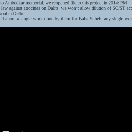
d to Ambedkar memorial, we reopened file to this project in 2014: PM
 law against atrocities on Dalits, we won’t allow dilution of SC/ST ac
ial in Delhi
 tell about a single work done by them for Baba Saheb, any single wo