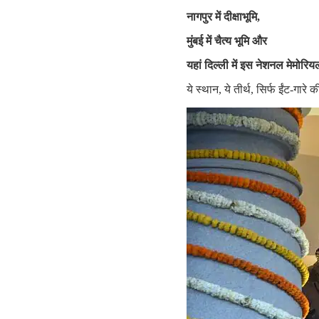
नागपुर
में
दीक्षाभूमि
,
मुंबई
में
चैत्य
भूमि
और
यहां
दिल्ली
में
इस
नेशनल
मेमोरिय
ये स्थान, ये तीर्थ, सिर्फ ईंट-गारे