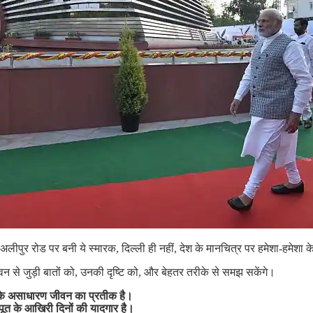
लीपुर रोड पर बनी ये स्मारक, दिल्ली ही नहीं, देश के मानचित्र पर हमेशा-हमेशा 
न से जुड़ी बातों को, उनकी दृष्टि को, और बेहतर तरीके से समझ सकेंगे।
के
असाधारण
जीवन
का
प्रतीक
है।
पूत
के
आखिरी
दिनों
की
यादगार
है।