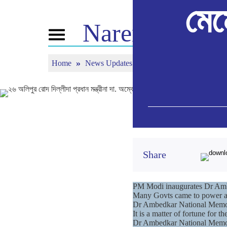
মেম
Narendra
Mod
Toggle
navigation
Home
News Updates
২৬ অলিপুর রোদ দিল্লীদা প্রধান 
এন এমগী মরমদা
ঈ-পাউ
ত্যুন ইন
পুন্সি ৱারী
অনৌবা পাউশিং
মন কী বাত
বি জে পিগা কনেক্ত
মিদিয়া কভরেজ
লাইভ য়েংবি
তৌবিয়ু
পাউচে
মীয়ামগী মফম
রিফ্লেকশন্স
মতম
Share
PM Modi inaugurates Dr Ambe
Many Govts came to power a
Dr Ambedkar National Memori
It is a matter of fortune for
Dr Ambedkar National Memoria