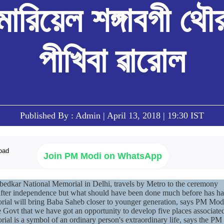
োরিয়েল শঙ্গাবগী থৌ
Mera Saansad
Downl
i
Search
M
পীখিবা ৱারোল
মন্ত্রীনা দা. অম্বেদকর নেস্নেল মেমোরিয়েল শঙ্গাবগী থৌরমদা পীখিবা ৱারোল
লৈঙাক্লোন
কাংলুপশিং
এন এম ৱাখল
লৈঙাক্লোনগী খুদম
NaMo Merchandise
Exam Warri
য়ু
মালেম্না শকখঙবা
Celebrating
ক্বোৎশিং
Motherhood
ইনফোগ্রাফিক্স
ৱারোলশিং
অন্তর্জাতিগী
নুংদা
ইথোক্লবা ৱার
Kashi Vikas Yatra
Published By : Admin | April 13, 2018 | 19:30 IST
ইন্তরভ্যুশিং
ব্লোগ
Join PM Modi on WhatsApp
dkar National Memorial in Delhi, travels by Metro to the ceremony
fter independence but what should have been done much before has
al will bring Baba Saheb closer to younger generation, says PM Mod
 the Govt that we have got an opportunity to develop five places assoc
l is a symbol of an ordinary person's extraordinary life, says the PM