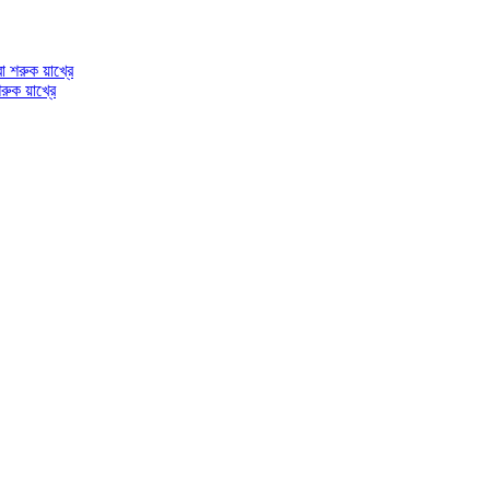
শরুক য়াখ্রে