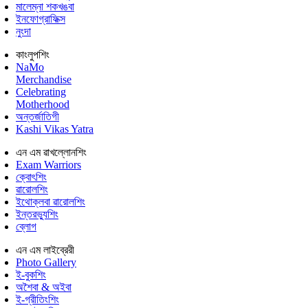
মালেম্না শকখঙবা
ইনফোগ্রাফিক্স
নুংদা
কাংলুপশিং
NaMo
Merchandise
Celebrating
Motherhood
অন্তর্জাতিগী
Kashi Vikas Yatra
এন এম ৱাখল্লোনশিং
Exam Warriors
ক্বোৎশিং
ৱারোলশিং
ইথোক্লবা ৱারোলশিং
ইন্তরভ্যুশিং
ব্লোগ
এন এম লাইব্রেরী
Photo Gallery
ই-বুকশিং
অশৈবা & অইবা
ই-গ্রীতিংশিং