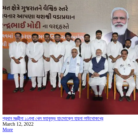
প্রধান মন্ত্রীনা ১১শুবা খেল মহাকুম্ভ হাংদোক্লে হায়না লাউথোকখ্রে
March 12, 2022
More