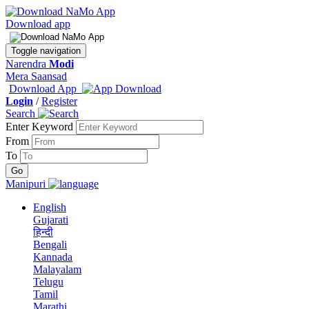
Download app
Toggle navigation
Narendra
Modi
Mera Saansad
Download App
Login
/
Register
Search
Enter Keyword
From
To
Manipuri
English
Gujarati
हिन्दी
Bengali
Kannada
Malayalam
Telugu
Tamil
Marathi