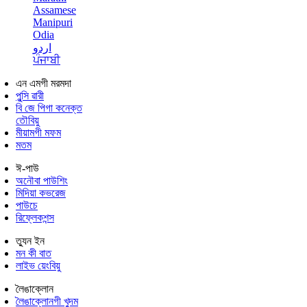
Assamese
Manipuri
Odia
اردو
ਪੰਜਾਬੀ
এন এমগী মরমদা
পুন্সি ৱারী
বি জে পিগা কনেক্ত
তৌবিয়ু
মীয়ামগী মফম
মতম
ঈ-পাউ
অনৌবা পাউশিং
মিদিয়া কভরেজ
পাউচে
রিফ্লেকশন্স
ত্যুন ইন
মন কী বাত
লাইভ য়েংবিয়ু
লৈঙাক্লোন
লৈঙাক্লোনগী খুদম