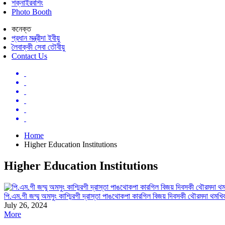
শক্নাইরবশিং
Photo Booth
কনেক্ত
প্রধান মন্ত্রীদা ইবীয়ু
লৈবাক্কী সেবা তৌবীয়ু
Contact Us
Home
Higher Education Institutions
Higher Education Institutions
পি.এম.গী জম্মু অমসুং কাশ্মিরগী দ্রাস্তা পাঙথোকপা কারগিল বিজয় দিবসকী থৌরমদা থমখি
July 26, 2024
More